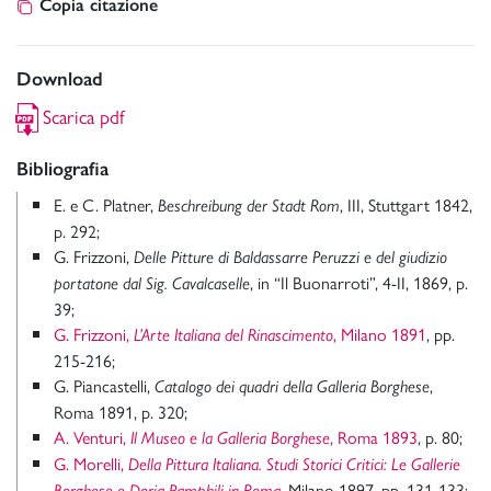
Copia citazione
Download
Scarica pdf
Bibliografia
E. e C. Platner,
, III, Stuttgart 1842,
Beschreibung der Stadt Rom
p. 292;
G. Frizzoni,
Delle Pitture di Baldassarre Peruzzi e del giudizio
, in “Il Buonarroti”, 4-II, 1869, p.
portatone dal Sig. Cavalcaselle
39;
G. Frizzoni,
, Milano 1891
, pp.
L’Arte Italiana del Rinascimento
215-216;
G. Piancastelli,
,
Catalogo dei quadri della Galleria Borghese
Roma 1891, p. 320;
A. Venturi,
, Roma 1893
, p. 80;
Il Museo e la Galleria Borghese
G. Morelli,
Della Pittura Italiana. Studi Storici Critici: Le Gallerie
, Milano 1897, pp. 131-133;
Borghese e Doria Pamphili in Roma