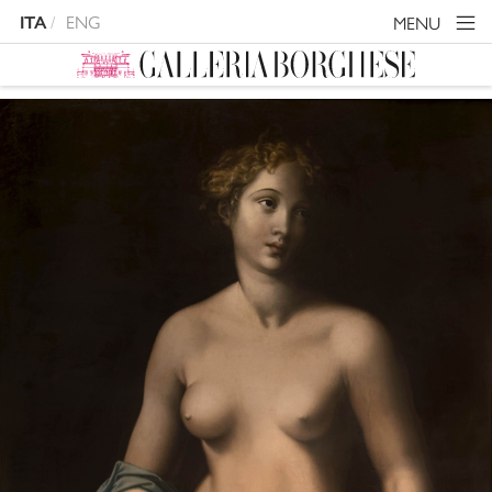
ENG
MENU
ITA