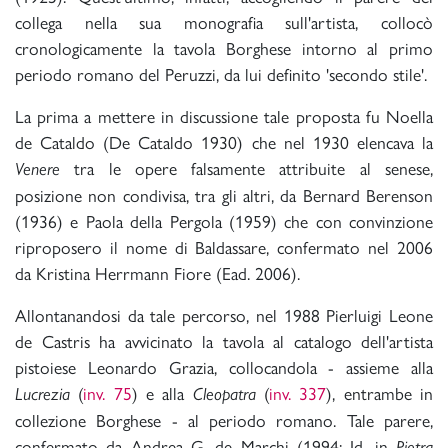
collega nella sua monografia sull'artista, collocò
cronologicamente la tavola Borghese intorno al primo
periodo romano del Peruzzi, da lui definito 'secondo stile'.
La prima a mettere in discussione tale proposta fu Noella
de Cataldo (De Cataldo 1930) che nel 1930 elencava la
tra le opere falsamente attribuite al senese,
Venere
posizione non condivisa, tra gli altri, da Bernard Berenson
(1936) e Paola della Pergola (1959) che con convinzione
riproposero il nome di Baldassare, confermato nel 2006
da Kristina Herrmann Fiore (Ead. 2006).
Allontanandosi da tale percorso, nel 1988 Pierluigi Leone
de Castris ha avvicinato la tavola al catalogo dell'artista
pistoiese Leonardo Grazia, collocandola - assieme alla
(
inv. 75
) e alla
(
inv. 337
), entrambe in
Lucrezia
Cleopatra
collezione Borghese - al periodo romano. Tale parere,
confermato da Andrea G. de Marchi (1994; Id. in
Pietra