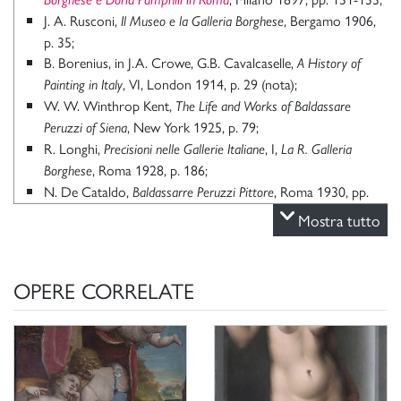
J. A. Rusconi,
, Bergamo 1906,
Il Museo e la Galleria Borghese
p. 35;
B. Borenius, in J.A. Crowe, G.B. Cavalcaselle,
A History of
, VI, London 1914, p. 29 (nota);
Painting in Italy
W. W. Winthrop Kent,
The Life and Works of Baldassare
, New York 1925, p. 79;
Peruzzi of Siena
R. Longhi,
, I,
Precisioni nelle Gallerie Italiane
La R. Galleria
, Roma 1928, p. 186;
Borghese
N. De Cataldo,
, Roma 1930, pp.
Baldassarre Peruzzi Pittore
57-58;
Mostra tutto
B. Berenson,
, Milano 1936, p.
Pitture Italiane del Rinascimento
379;
P. della Pergola,
, II, Roma 1959,
La Galleria Borghese. I Dipinti
OPERE CORRELATE
pp. 43-44, n. 60;
B. Berenson,
Italian Pictures of the Renaissance-Central Italian
London 1968, p. 334;
and North Italian Schools,
E. Bénezit,
Dictionaire critique et documentaire des peintres,
, Paris 1976, p. 244;
sculpteurs, dessinateurs et graveurs