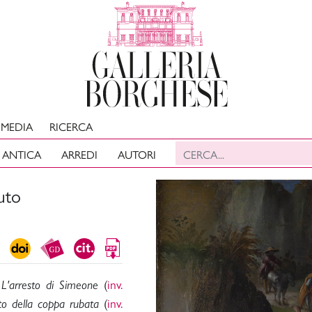
MEDIA
RICERCA
 ANTICA
ARREDI
AUTORI
uto
i
(
inv.
L'arresto di Simeone
(
inv.
nto della coppa rubata