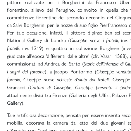
pitture realizzate per i Borgherini da Francesco Uberti
fiorentino, allievo del Perugino, coinvolto in quella che
committenze fiorentine del secondo decennio del Cinquec
da Salvi Borgherini per le nozze di suo figlio Pierfrancesco 
Per tale occasione, infatti, il pittore dipinse ben sei sc
National Gallery di Londra (
, inv.
Giuseppe riceve i fratelli
, inv. 1219) e quattro in collezione Borghese (inv
fratelli
giudicate all'epoca 'differenti dalle altre' (cfr. Vasari 1568), 
commissionati ad Andrea del Sarto (
Storie dell'infanzia di G
), a Jacopo Pontormo (
i sogni del faraone
Giuseppe venduto
,
,
fornaio
Giuseppe riceve richieste d'aiuto dai fratelli
Giuseppe 
Granacci (
,
Cattura di Giuseppe
Giuseppe presenta il padre
attualmente divisi tra Firenze (Galleria degli Uffizi, Palazzo
Gallery).
Tale artificiosa decorazione, pensata per essere inserita seco
mobilia, decorava la camera da letto dei due giovani sp
d'Agnolo con "spalliere, cassoni sederi e letto di noce" 