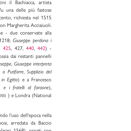
ni il Bachiacca, artista
 fu una delle più fastose
ento, richiesta nel 1515
con Margherita Acciaiuoli.
ene - due conservate alla
 1218;
Giuseppe perdona i
v.
425
, 427,
440
,
442
) -
ossia dai restanti pannelli
,
iuseppe
Giuseppe interpreta
,
 a Putifarre
Supplizio del
) e a Francesco
in Egitto
),
 e i fratelli al faraone
 Pitti ) e Londra (National
ndo l'uso dell'epoca nella
osi, arredata da Baccio
(Vasari 1568), ornati con