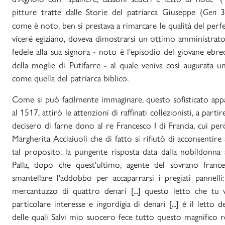
pitture tratte dalle Storie del patriarca Giuseppe (
37
Gen
come è noto, ben si prestava a rimarcare le qualità del perfe
viceré egiziano, doveva dimostrarsi un ottimo amministrato
fedele alla sua signora - noto è l'episodio del giovane ebr
della moglie di Putifarre - al quale veniva così augurata
come quella del patriarca biblico.
Come si può facilmente immaginare, questo sofisticato app
al 1517, attirò le attenzioni di raffinati collezionisti, a part
decisero di farne dono al re Francesco I di Francia, cui p
Margherita Acciaiuoli che di fatto si rifiutò di acconsentire 
tal proposito, la pungente risposta data dalla nobildonna 
Palla, dopo che quest'ultimo, agente del sovrano france
smantellare l'addobbo per accaparrarsi i pregiati pannelli: "[
mercantuzzo di quattro denari [...] questo letto che tu
particolare interesse e ingordigia di denari [...] è il letto
delle quali Salvi mio suocero fece tutto questo magnifico re