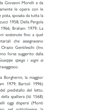
 da Giovanni Morelli e da
bitamente le opere con le
pista, sposata da tutta la
cucci 1958; Della Pergola
 1966; Braham 1979; La
oni sostenute fino a quel
tariali che assegnavano
Orazio Gentileschi (Inv.
timo forse suggerito dalla
iuseppe spiega i sogni ai
ravaggesco.
a Borgherini, la maggior
ham 1979; Bartoli 1996)
el piedistallo del letto,
della spalliera (Id. 1568)
elli oggi dispersi (Monti
ano nel sottolineare la