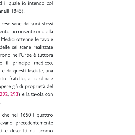
 il quale io intendo col
nalli 1845).
rese vane dai suoi stessi
cento acconsentirono alla
' Medici ottenne le tavole
lle sei scene realizzate
rono nell'Urbe è tuttora
e il principe mediceo,
e da questi lasciate, una
o fratello, al cardinale
pere già di proprietà del
292
,
293
) e la tavola con
.
to che nel 1650 i quattro
avevano precedentemente
sti e descritti da Iacomo