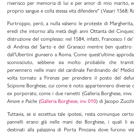
riverisco per memoria di lui e per amor di mio marito, ed
proprio sangue e colla stessa vita difendere" (Vasari 1568; Ra
Purtroppo, però, a nulla valsero le proteste di Margherita, 
eredi che intorno alla metà degli anni Ottanta del Cinque
distruzione del complesso: nel 1584, infatti, Francesco I de
di Andrea del Sarto e del Granacci mentre ben quattro de
dall'Ubertini giunsero a Roma. Come quest'ultime approda
sconosciuto, sebbene sia molto probabile che tramit
pervennero nelle mani del cardinale Ferdinando de' Medici 
volta tornato a Firenze per prendere il posto del defunt
Scipione Borghese, cui come è noto appartennero diverse o
ex porporato, come i due rametti (Galleria Borghese, invv.
(
Galleria Borghese, inv. 010
) di Jacopo Zucchi
Amore e Psiche
Tuttavia, se si eccettua tale ipotesi, resta comunque cer
pannelli erano già nelle mani dei Borghese, i quali li 
destinati alla palazzina di Porta Pinciana dove furono vi