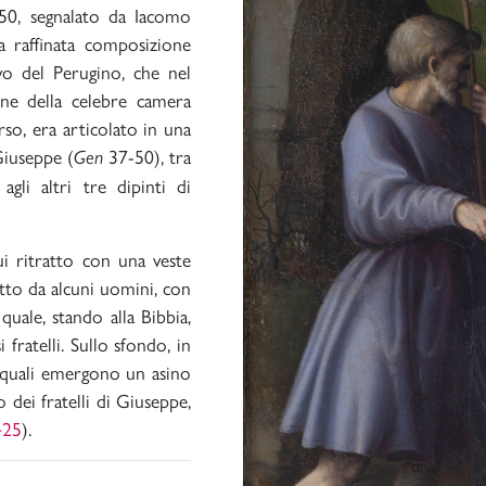
650, segnalato da Iacomo
na raffinata composizione
evo del Perugino, che nel
one della celebre camera
rso, era articolato in una
 Giuseppe (
37-50), tra
Gen
gli altri tre dipinti di
ui ritratto con una veste
tto da alcuni uomini, con
quale, stando alla Bibbia,
fratelli. Sullo sfondo, in
 quali emergono un asino
 dei fratelli di Giuseppe,
425
).