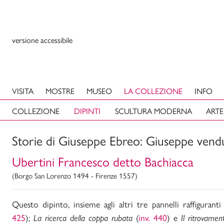
versione accessibile
VISITA
MOSTRE
MUSEO
LA COLLEZIONE
INFO
COLLEZIONE
DIPINTI
SCULTURA MODERNA
ARTE
Storie di Giuseppe Ebreo: Giuseppe vend
Ubertini Francesco detto Bachiacca
(Borgo San Lorenzo 1494 - Firenze 1557)
Questo dipinto, insieme agli altri tre pannelli raffigurant
425
);
(
inv. 440
) e
La ricerca della coppa rubata
Il ritrovame