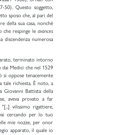
-50). Questo soggetto,
tto sposo che, al pari del
re della sua casa, nonché
eo che respinge le
avances
 una discendenza numerosa
arato, terminato intorno
ire dai Medici che nel 1529
erò si oppose tenacemente
a tale richiesta. È noto, a
a Giovanni Battista della
se, aveva provato a far
...] vilissimo rigattiere,
 vai cercando per lo tuo
 delle mie nozze, per onor
gio apparato, il quale io