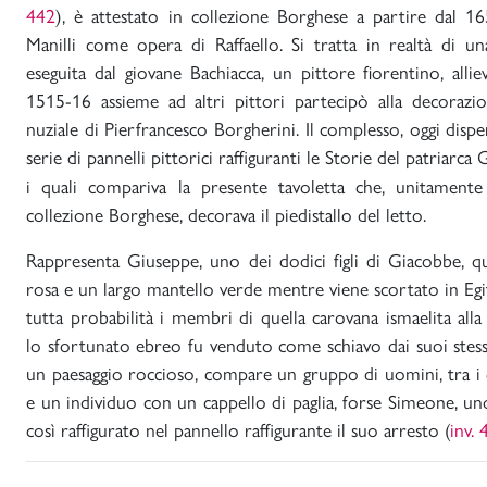
442
), è attestato in collezione Borghese a partire dal 1
Manilli come opera di Raffaello. Si tratta in realtà di u
eseguita dal giovane Bachiacca, un pittore fiorentino, alli
1515-16 assieme ad altri pittori partecipò alla decorazi
nuziale di Pierfrancesco Borgherini. Il complesso, oggi dispe
serie di pannelli pittorici raffiguranti le Storie del patriarca
i quali compariva la presente tavoletta che, unitamente a
collezione Borghese, decorava il piedistallo del letto.
Rappresenta Giuseppe, uno dei dodici figli di Giacobbe, q
rosa e un largo mantello verde mentre viene scortato in Egi
tutta probabilità i membri di quella carovana ismaelita alla 
lo sfortunato ebreo fu venduto come schiavo dai suoi stessi 
un paesaggio roccioso, compare un gruppo di uomini, tra i
e un individuo con un cappello di paglia, forse Simeone, uno
così raffigurato nel pannello raffigurante il suo arresto (
inv. 