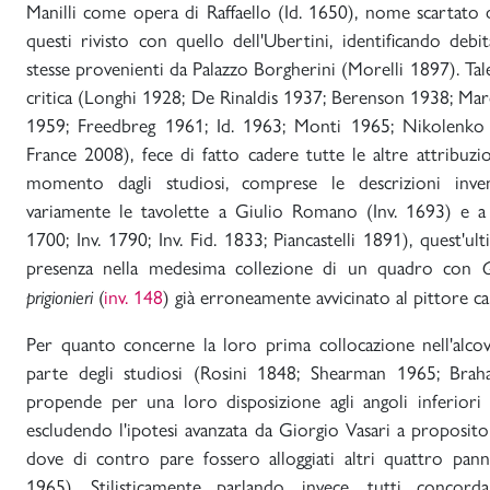
Manilli come opera di Raffaello (Id. 1650), nome scartato
questi rivisto con quello dell'Ubertini, identificando de
stesse provenienti da Palazzo Borgherini (Morelli 1897). Tale 
critica (Longhi 1928; De Rinaldis 1937; Berenson 1938; Mar
1959; Freedbreg 1961; Id. 1963; Monti 1965; Nikolenko
France 2008), fece di fatto cadere tutte le altre attribuzi
momento dagli studiosi, comprese le descrizioni inven
variamente le tavolette a Giulio Romano (Inv. 1693) e a 
1700; Inv. 1790; Inv. Fid. 1833; Piancastelli 1891), quest'ul
presenza nella medesima collezione di un quadro con
G
(
inv. 148
) già erroneamente avvicinato al pittore ca
prigionieri
Per quanto concerne la loro prima collocazione nell'alcov
parte degli studiosi (Rosini 1848; Shearman 1965; Bra
propende per una loro disposizione agli angoli inferiori d
escludendo l'ipotesi avanzata da Giorgio Vasari a proposito 
dove di contro pare fossero alloggiati altri quattro pann
1965). Stilisticamente parlando, invece, tutti concord