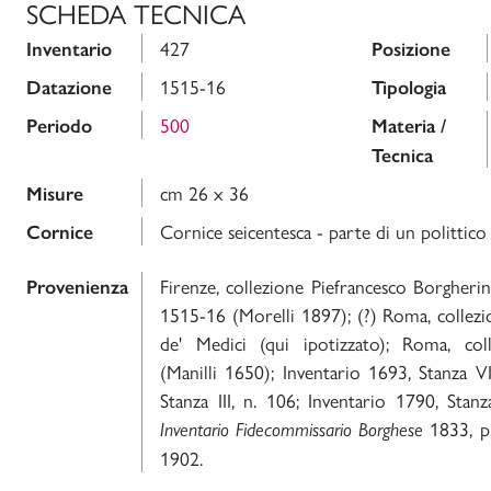
SCHEDA TECNICA
427
Inventario
Posizione
1515-16
Datazione
Tipologia
500
Periodo
Materia /
Tecnica
cm 26 x 36
Misure
Cornice seicentesca - parte di un polittico
Cornice
Firenze, collezione Piefrancesco Borgherin
Provenienza
1515-16 (Morelli 1897); (?) Roma, collezi
de' Medici (qui ipotizzato); Roma, co
(Manilli 1650); Inventario 1693, Stanza VI
Stanza III, n. 106; Inventario 1790, Stan
1833, p.
Inventario Fidecommissario Borghese
1902.