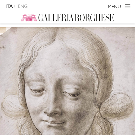
ENG
MENU
ITA