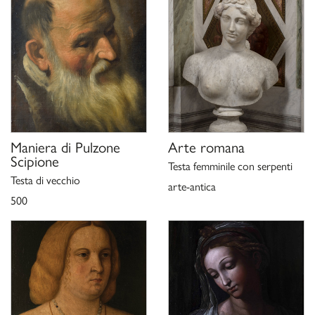
P. C. Marani,
, in
Maestro della Pala Sforzesca
I leonardeschi.
, Milano 1998, pp. 179-198;
L'eredità di Leonardo in Lombardia
C. Stefani in P. Moreno, C. Stefani,
, Milano
Galleria Borghese
2000, p. 278;
K. Herrmann Fiore,
Galleria Borghese Roma scopre un tesoro.
San
Dalla pinacoteca ai depositi un museo che non ha più segreti,
Giuliano Milanese 2006, p. 165.
Maniera di
Pulzone
Arte romana
Scipione
Testa femminile con serpenti
Testa di vecchio
arte-antica
500