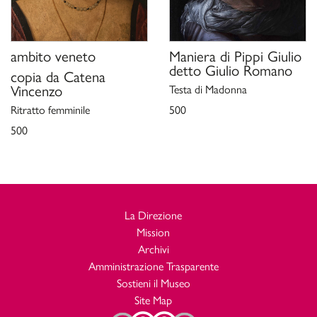
ambito veneto
Maniera di
Pippi Giulio
detto Giulio Romano
copia da
Catena
Vincenzo
Testa di Madonna
Ritratto femminile
500
500
La Direzione
Mission
Archivi
Amministrazione Trasparente
Sostieni il Museo
Site Map