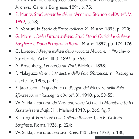
Archivio Galleria Borghese, 1891, p. 75;
E. Müntz,
, in “Archivio Storico dell’Arte”, V,
Studi leonardeschi
1892
, p, 28;
A. Venturi, in
, X, Milano 1895, p. 220;
Storia dell'arte italiana
G. Morelli,
Della Pittura Italiana. Studi Storici Critici: Le Gallerie
, Milano 1897, pp. 174-176;
Borghese e Doria Pamphili in Roma
C. Loeser,
, in “Archivio
I disegni italiani della raccolta Malcom
Storico dell’Arte”, III-3, 1897, p. 356;
A. Rosenberg,
, Bielefeld 1898;
Leonardo da Vinci
F. Malaguzzi Valeri,
, in "Rassegna
Il Maestro della Pala Sforzesca
d'arte", V, 1905, p. 44;
E. Jacobsen,
Un quadro e un disegno del Maestro della Pala
, in “Rassegna d’Arte”, X, 1910, pp. 53-55;
Sforzesca
W. Suida,
, in
Leonardo da Vinci und seine Schule
Monatshefte für
, XII, Mailand 1919, p. 266, fig. 7
Kunstwissenschaft
R. Longhi,
, I,
Precisioni nelle Gallerie Italiane
La R. Galleria
, Roma 1928, p. 224;
Borghese
W. Suida,
, München 1929, p. 180;
Leonardo und sein Kreis