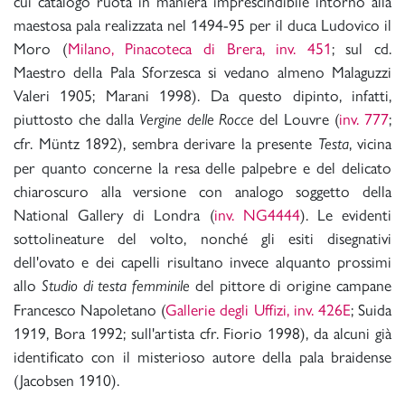
cui catalogo ruota in maniera imprescindibile intorno alla
maestosa pala realizzata nel 1494-95 per il duca Ludovico il
Moro (
Milano, Pinacoteca di Brera, inv. 451
; sul cd.
Maestro della Pala Sforzesca si vedano almeno Malaguzzi
Valeri 1905; Marani 1998). Da questo dipinto, infatti,
piuttosto che dalla
del Louvre (
inv. 777
;
Vergine delle Rocce
cfr. Müntz 1892), sembra derivare la presente
, vicina
Testa
per quanto concerne la resa delle palpebre e del delicato
chiaroscuro alla versione con analogo soggetto della
National Gallery di Londra (
inv. NG4444
). Le evidenti
sottolineature del volto, nonché gli esiti disegnativi
dell'ovato e dei capelli risultano invece alquanto prossimi
allo
del pittore di origine campane
Studio di testa femminile
Francesco Napoletano (
Gallerie degli Uffizi, inv. 426E
; Suida
1919, Bora 1992; sull'artista cfr. Fiorio 1998), da alcuni già
identificato con il misterioso autore della pala braidense
(Jacobsen 1910).