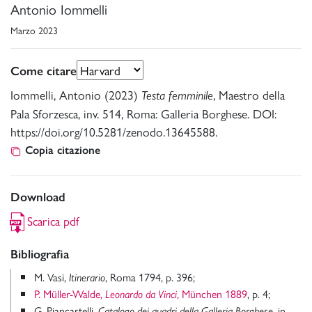
Antonio Iommelli
Marzo 2023
Come citare
Iommelli, Antonio (2023)
, Maestro della
Testa femminile
Pala Sforzesca, inv. 514, Roma: Galleria Borghese. DOI:
https://doi.org/10.5281/zenodo.13645588.
Copia citazione
Download
Scarica pdf
Bibliografia
M. Vasi,
, Roma 1794, p. 396;
Itinerario
P. Müller-Walde,
, München 1889
, p. 4;
Leonardo da Vinci
G. Piancastelli,
, in
Catalogo dei quadri della Galleria Borghese