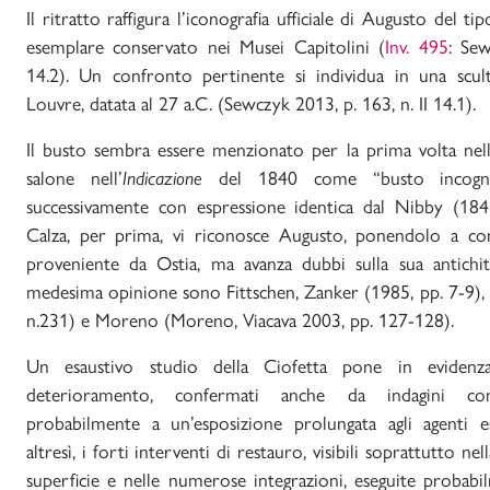
Il ritratto raffigura l’iconografia ufficiale di Augusto del t
esemplare conservato nei Musei Capitolini (
Inv. 495
: Sew
14.2). Un confronto pertinente si individua in una scul
Louvre, datata al 27 a.C. (Sewczyk 2013, p. 163, n. II 14.1).
Il busto sembra essere menzionato per la prima volta nell
salone nell’
Indicazione
del 1840 come “busto incogni
successivamente con espressione identica dal Nibby (184
Calza, per prima, vi riconosce Augusto, ponendolo a co
proveniente da Ostia, ma avanza dubbi sulla sua antichit
medesima opinione sono Fittschen, Zanker (1985, pp. 7-9),
n.231) e Moreno (Moreno, Viacava 2003, pp. 127-128).
Un esaustivo studio della Ciofetta pone in evidenza
deterioramento, confermati anche da indagini conse
probabilmente a un’esposizione prolungata agli agenti est
altresì, i forti interventi di restauro, visibili soprattutto nel
superficie e nelle numerose integrazioni, eseguite probabi