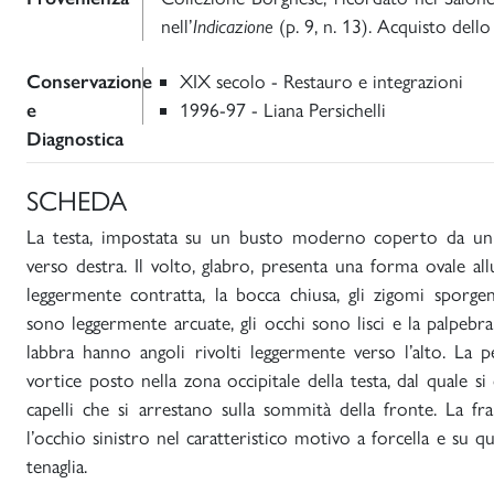
nell’
Indicazione
(p. 9, n. 13). Acquisto dello
Conservazione
XIX secolo - Restauro e integrazioni
e
1996-97 - Liana Persichelli
Diagnostica
SCHEDA
La testa, impostata su un busto moderno coperto da u
verso destra. Il volto, glabro, presenta una forma ovale al
leggermente contratta, la bocca chiusa, gli zigomi sporgenti
sono leggermente arcuate, gli occhi sono lisci e la palpebr
labbra hanno angoli rivolti leggermente verso l’alto. La p
vortice posto nella zona occipitale della testa, dal quale s
capelli che si arrestano sulla sommità della fronte. La fr
l’occhio sinistro nel caratteristico motivo a forcella e su 
tenaglia.