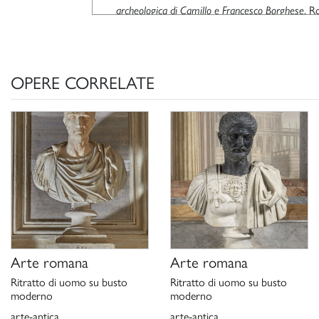
archeologica di Camillo e Francesco Borghese
, R
90.
M. Sewczyk,
Ritratto di Augusto e busto di Augu
2013, p. 163.
S. Ciofetta, cat. A. 12, in “Galleria Borghese. 
OPERE CORRELATE
Scultura moderna”, a cura di A. Coliva, Roma
Scheda di catalogo 12/99000468, G. Ciccarel
Arte romana
Arte romana
Ritratto di uomo su busto
Ritratto di uomo su busto
moderno
moderno
arte-antica
arte-antica