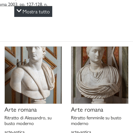
oma 2003, pp. 127-128, n.
Mostra tutto
sto
, in “Augusto”, Milano
Catalogo Generale. I.
 2022, pp. 320-322.
lo 2020.
Arte romana
Arte romana
Ritratto di Alessandro, su
Ritratto femminile su busto
busto moderno
moderno
arte-antica
arte-antica