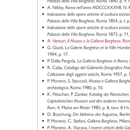
Palazzo della Villa Borghese,
Roma 1840, p. 9, n
A. Nibby,
Roma nell'anno MDCCCXXXVIII
, IV,
Indicazione delle opere antiche di scultura esiste
Palazzo della Villa Borghese
, Roma 1854, p. I, p.
Indicazione delle opere antiche di scultura esiste
Palazzo della Villa Borghese
, Roma 1873, p. 11, 
A. Venturi,
Il Museo e la Galleria Borghese
, Ro
G. Giusti,
La Galerie Borghèse et la Ville Humb
1904, p. 17.
P. Della Pergola,
La Galleria Borghese in Roma
,
R. Calza,
Catalogo del Gabinetto fotografico Naz
Collezione degli oggetti antichi
, Roma 1957, p. 1
P. Moreno, S. Staccioli,
Museo e Galleria Borghe
archeologica
, Roma 1980, p. 10.
K. Fittschen, P. Zanker,
Katalog der Römischen 
Capitolinischen Museen und den anderen komm
Rom
, 4, Mainz am Rhein 1985, p. 8, tavv. 8 f-h.
D. Boschung,
Die bildnisse des Augustus
, Berli
P. Moreno, C. Stefani,
Galleria Borghese
, Milan
P. Moreno, A. Viacava,
I marmi antichi della Ga