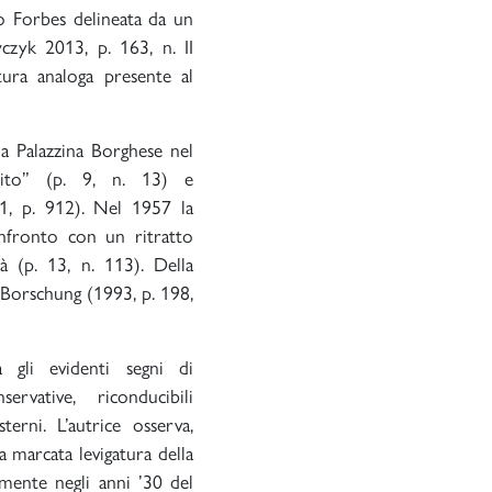
ipo Forbes delineata da un
czyk 2013, p. 163, n. II
tura analoga presente al
a Palazzina Borghese nel
to” (p. 9, n. 13) e
1, p. 912). Nel 1957 la
nfronto con un ritratto
à (p. 13, n. 113). Della
 Borschung (1993, p. 198,
 gli evidenti segni di
rvative, riconducibili
erni. L’autrice osserva,
la marcata levigatura della
lmente negli anni ’30 del