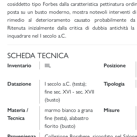
cosiddetto tipo Forbes dalla caratteristica pettinatura ordina
posta su un busto moderno, mostra notevoli interventi di 
rimedio al deterioramento causato probabilmente da u
Ritenuta inizialmente dalla critica di dubbia antichità l
inquadrare nel I secolo a.C.
SCHEDA TECNICA
Inventario
IIIL
Posizione
Datazione
I secolo a.C. (testa);
Tipologia
fine sec. XVI - sec. XVII
(busto)
Materia /
marmo bianco a grana
Misure
Tecnica
fine (testa), alabastro
fiorito (busto)
Provenienza
Collezione Borghese, ricordato nel Salone