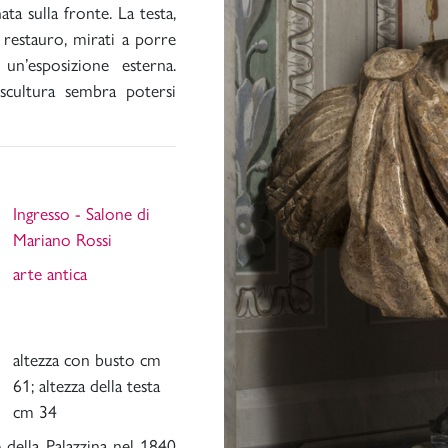
ta sulla fronte. La testa,
restauro, mirati a porre
n’esposizione esterna.
a scultura sembra potersi
Ingresso - Salone di
Mariano Rossi
arte antica
altezza con busto cm
61; altezza della testa
cm 34
 della Palazzina nel 1840