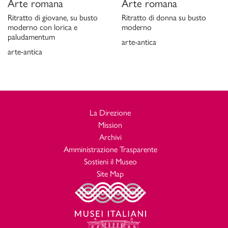
Arte romana
Arte romana
S. F. Schröder,
Katalog der antiken Skulpturen des Museo del
Prado in Madrid,
2, Mainz am Rhein 2004, pp. 451-454.
Ritratto di giovane, su busto
Ritratto di donna su busto
moderno con lorica e
moderno
Scheda di catalogo 12/0147851, P. Moreno 1976;
paludamentum
aggiornamento G. Ciccarello 2020.
arte-antica
arte-antica
La Direzione
Mission
Archivi
Amministrazione Trasparente
Sostieni il Museo
Site Map