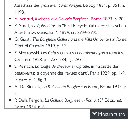
Ausschluss der grösseren Sammlungen,
Leipzig 1881
,
p. 351, n.
1198.
A. Venturi,
Il Museo e la Galleria Borghese
, Roma 1893
, p. 20.
P. Arndt,
s.v. Aphroditos
, in “Real-Encyclopädie der classischen
Altertumswissenschaft“, 1894, cc. 2794-2795.
G. Giusti,
The Borghese Gallery and the Villa Umberto I in Rome
,
Città di Castello 1919, p. 32.
P. Bienkowski,
Les Celtes dans les arts mineurs gréco-romains
,
Cracovie 1928, pp. 233-234, fig. 293.
S. Reinach,
La touffe de cheveux sincipitale
, in “Gazette des
beaux-arts: la doyenne des revues d’art”, Paris 1929, pp. 1-9,
in part. p. 4, fig. 3.
A. De Rinaldis,
La R. Galleria Borghese in Roma
, Roma 1935, p.
8.
P. Della Pergola,
La Galleria Borghese in Roma
, (3° Edizione),
Roma 1954, p. 8.
R. Calza,
Catalogo del Gabinetto fotografico Nazionale, Galleria
Mostra tutto
Borghese, Collezione degli
oggetti antichi
, Roma 1957, p. 14, n.
138.