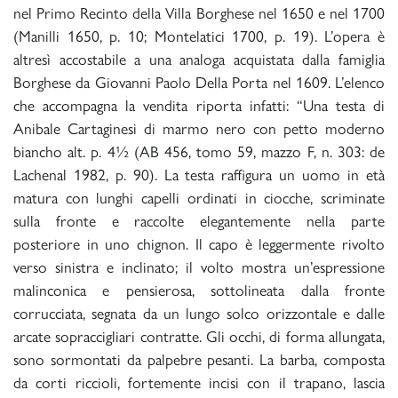
nel Primo Recinto della Villa Borghese nel 1650 e nel 1700
(Manilli 1650, p. 10; Montelatici 1700, p. 19). L’opera è
altresì accostabile a una analoga acquistata dalla famiglia
Borghese da Giovanni Paolo Della Porta nel 1609. L’elenco
che accompagna la vendita riporta infatti: “Una testa di
Anibale Cartaginesi di marmo nero con petto moderno
biancho alt. p. 4½ (AB 456, tomo 59, mazzo F, n. 303: de
Lachenal 1982, p. 90). La testa raffigura un uomo in età
matura con lunghi capelli ordinati in ciocche, scriminate
sulla fronte e raccolte elegantemente nella parte
posteriore in uno chignon. Il capo è leggermente rivolto
verso sinistra e inclinato; il volto mostra un’espressione
malinconica e pensierosa, sottolineata dalla fronte
corrucciata, segnata da un lungo solco orizzontale e dalle
arcate sopraccigliari contratte. Gli occhi, di forma allungata,
sono sormontati da palpebre pesanti. La barba, composta
da corti riccioli, fortemente incisi con il trapano, lascia