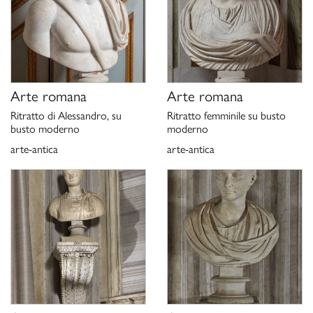
P. Moreno, S. Staccioli,
Museo e Galleria Borghese. La collezione
archeologica
, Roma 1980, p. 12, fig. 15.
P. Moreno,
Le collezioni della Galleria Borghese
, Roma 1981, p.
102, fig. 79.
L. de Lachenal,
La collezione di sculture antiche della famiglia
Borghese e il palazzo in Campo Marzio,
1982, in “Xenia”,
4, p.
Arte romana
Arte romana
90.
Ritratto di Alessandro, su
Ritratto femminile su busto
R. M. Schenider,
Bunte Barbaren: Orientalenstatuen aus
busto moderno
moderno
farbigem Marmor in der römischen Repräsentationskunst
,
arte-antica
arte-antica
Worms1986, p. 218, n. BK23.
R. M. Schneider,
Kolossalkopf
, in “Forschungen zur Villa
Albani: Katalog der antiken Bildwerke. 5, In den Gärten oder
auf Gebäuden aufgestellte Skulpturen sowie die Masken”,
Mann 1998, pp. 542-543, n. 1000.
P. Moreno, Ch. Stefani,
Galleria Borghese,
Milano 2000, p. 73,
n. 13.
P. Moreno, A. Viacava,
I marmi antichi della Galleria Borghese.
La collezione archeologica di Camillo e Francesco Borghese
,
Roma 2003, pp. 155-156, n. 122.