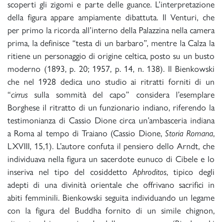
scoperti gli zigomi e parte delle guance. L’interpretazione
della figura appare ampiamente dibattuta. Il Venturi, che
per primo la ricorda all’interno della Palazzina nella camera
prima, la definisce “testa di un barbaro”, mentre la Calza la
ritiene un personaggio di origine celtica, posto su un busto
moderno (1893, p. 20; 1957, p. 14, n. 138). Il Bienkowski
che nel 1928 dedica uno studio ai ritratti forniti di un
“
cirrus
sulla sommità del capo” considera l’esemplare
Borghese il ritratto di un funzionario indiano, riferendo la
testimonianza di Cassio Dione circa un’ambasceria indiana
a Roma al tempo di Traiano (Cassio Dione,
Storia Romana
,
LXVIII, 15,1). L’autore confuta il pensiero dello Arndt, che
individuava nella figura un sacerdote eunuco di Cibele e lo
inseriva nel tipo del cosiddetto
Aphroditos
, tipico degli
adepti di una divinità orientale che offrivano sacrifici in
abiti femminili. Bienkowski seguita individuando un legame
con la figura del Buddha fornito di un simile chignon,