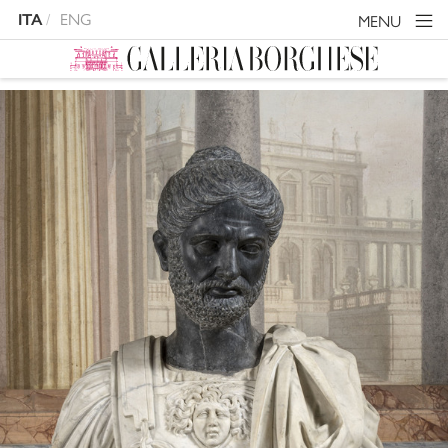
ITA
ENG
MENU