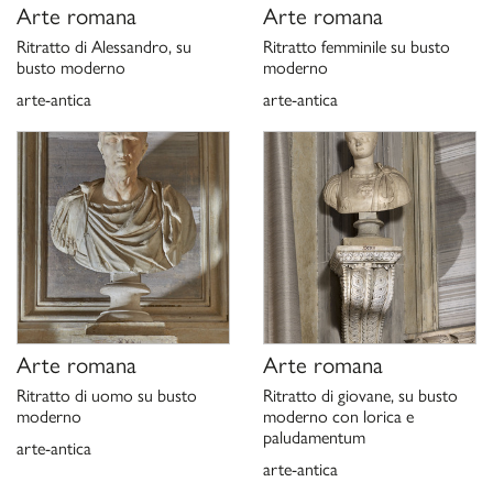
P. Moreno, A. Viacava,
I marmi antichi della Galleria Borghese.
Arte romana
Arte romana
La collezione archeologica di Camillo e Francesco Borghese
,
Ritratto di Alessandro, su
Ritratto femminile su busto
Roma 2003, pp. 258-259, n. 253.
busto moderno
moderno
M. Valenti,
Gli scavi Borghese nella Vigna Lucidi a Frascati
, in
arte-antica
arte-antica
“Lazio e Sabina”, II, atti del convegno (a cura di) G. Ghini,
Roma 7-8 maggio 2003, pp. 187-192, in part. p. 188, note 13
e 15.
Scheda di catalogo 12/01008555, P. Moreno 1976;
aggiornamento G. Ciccarello 2020.
Arte romana
Arte romana
Ritratto di uomo su busto
Ritratto di giovane, su busto
moderno
moderno con lorica e
paludamentum
arte-antica
arte-antica