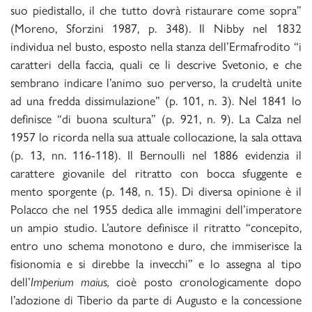
suo piedistallo, il che tutto dovrà ristaurare come sopra”
(Moreno, Sforzini 1987, p. 348). Il Nibby nel 1832
individua nel busto, esposto nella stanza dell’Ermafrodito “i
caratteri della faccia, quali ce li descrive Svetonio, e che
sembrano indicare l’animo suo perverso, la crudeltà unite
ad una fredda dissimulazione” (p. 101, n. 3). Nel 1841 lo
definisce “di buona scultura” (p. 921, n. 9). La Calza nel
1957 lo ricorda nella sua attuale collocazione, la sala ottava
(p. 13, nn. 116-118). Il Bernoulli nel 1886 evidenzia il
carattere giovanile del ritratto con bocca sfuggente e
mento sporgente (p. 148, n. 15). Di diversa opinione è il
Polacco che nel 1955 dedica alle immagini dell’imperatore
un ampio studio. L’autore definisce il ritratto “concepito,
entro uno schema monotono e duro, che immiserisce la
fisionomia e si direbbe la invecchi” e lo assegna al tipo
dell’
Imperium maius,
cioè posto cronologicamente dopo
l’adozione di Tiberio da parte di Augusto e la concessione