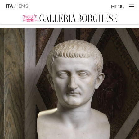
ITA
ENG
MENU