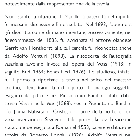
notevolmente dalla rappresentazione della tavola.
Nonostante la citazione di Manilli, la paternità del dipinto
fu messa in discussione fin da subito. Nel 1693, l'opera era
già descritta come di mano incerta e, successivamente, nel
fidecommesso del 1833, fu avvicinata al pittore olandese
Gerrit van Honthorst, alla cui cerchia fu ricondotta anche
da Adolfo Venturi (1893). La riscoperta dell’autografia
vasariana avvenne invece ad opera del Voss (1913; in
seguito Rud 1964; Bénézit ed. 1976). Lo studioso, infatti,
fu il primo a riportare la tavola nel solco del maestro
aretino, identificandola nel dipinto di analogo soggetto
eseguito dal pittore per Pierantonio Bandini, citato dallo
stesso Vasari nelle
(1568): «ed a Pierantonio Bandini
Vite
[feci] una Natività di Cristo, col lume della notte e con
varia invenzione». Seguendo tale ipotesi, la tavola sarebbe
stata dunque eseguita a Roma nel 1553, parere e datazione
accolti da Roberto Longhi (1928), Adolfo Venturi nel