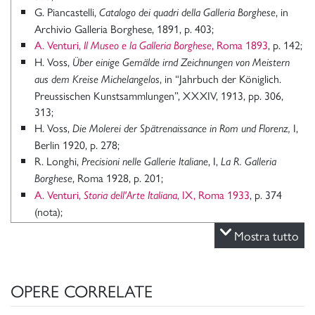
G. Piancastelli,
, in
Catalogo dei quadri della Galleria Borghese
Archivio Galleria Borghese, 1891, p. 403;
A. Venturi,
, Roma 1893
, p. 142;
Il Museo e la Galleria Borghese
H. Voss,
Über einige Gemälde irnd Zeichnungen von Meistern
, in “Jahrbuch der Königlich.
aus dem Kreise Michelangelos
Preussischen Kunstsammlungen”, XXXIV, 1913, pp. 306,
313;
H. Voss,
I,
Die Molerei der Spätrenaissance in Rom und Florenz,
Berlin 1920, p. 278;
R. Longhi,
, I,
Precisioni nelle Gallerie Italiane
La R. Galleria
, Roma 1928, p. 201;
Borghese
A. Venturi,
, IX, Roma 1933
, p. 374
Storia dell'Arte Italiana
(nota);
P. della Pergola,
, Roma 1951, p.
La Galleria Borghese in Roma
Mostra tutto
22;
P. della Pergola,
, II, Roma 1959,
La Galleria Borghese. I Dipinti
p. 57, n. 83;
OPERE CORRELATE
P. della Pergola,
, in “Arte antica e
Gli Inventari Salviati
moderna”, X, 1960, pp. 197-198;