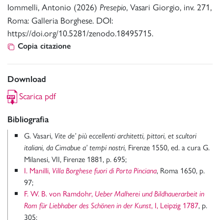
Iommelli, Antonio (2026)
, Vasari Giorgio, inv. 271,
Presepio
Roma: Galleria Borghese. DOI:
https://doi.org/10.5281/zenodo.18495715.
Copia citazione
Download
Scarica pdf
Bibliografia
G. Vasari,
Vite de’ più eccellenti architetti, pittori, et scultori
Firenze 1550, ed. a cura G.
italiani, da Cimabue a’
tempi nostri,
Milanesi, VII, Firenze 1881, p. 695;
I. Manilli,
, Roma 1650, p.
Villa Borghese fuori di Porta Pinciana
97;
F. W. B. von Ramdohr,
Ueber Malherei und Bildhauerarbeit in
, I, Leipzig 1787
, p.
Rom für Liebhaber des Schönen in der Kunst
305;