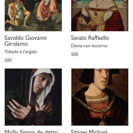
Savoldo Giovanni
Sanzio Raffaello
Girolamo
Dama con liocorno
Tobiolo e l'angelo
500
500
Mailly Simon de detto
Sittow Michael