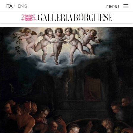
ENG
MENU
ITA