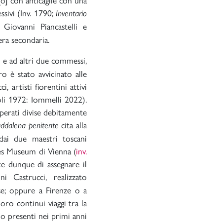
essivi (Inv. 1790;
Inventario
Giovanni Piancastelli e
ra secondaria.
) e ad altri due commessi,
ro è stato avvicinato alle
 artisti fiorentini attivi
oli 1972: Iommelli 2022).
operati divise debitamente
cita alla
ddalena penitente
dai due maestri toscani
hes Museum di Vienna (
inv.
te dunque di assegnare il
Castrucci, realizzato
se; oppure a Firenze o a
oro continui viaggi tra la
o presenti nei primi anni