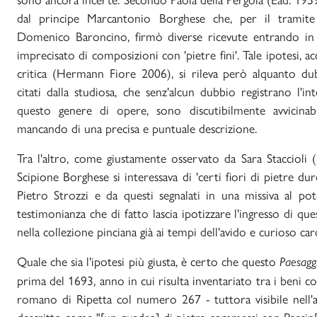
dal principe Marcantonio Borghese che, per il tramite
Domenico Baroncino, firmò diverse ricevute entrando i
imprecisato di composizioni con 'pietre fini'. Tale ipotesi, ac
critica (Hermann Fiore 2006), si rileva però alquanto d
citati dalla studiosa, che senz'alcun dubbio registrano l'i
questo genere di opere, sono discutibilmente avvicinab
mancando di una precisa e puntuale descrizione.
Tra l'altro, come giustamente osservato da Sara Staccioli 
Scipione Borghese si interessava di 'certi fiori di pietre dure
Pietro Strozzi e da questi segnalati in una missiva al po
testimonianza che di fatto lascia ipotizzare l'ingresso di que
nella collezione pinciana già ai tempi dell'avido e curioso ca
Quale che sia l'ipotesi più giusta, è certo che questo
Paesagg
prima del 1693, anno in cui risulta inventariato tra i beni co
romano di Ripetta col numero 267 - tuttora visibile nell'
descritto come "[un quadro] di pietra commessi con Paesin[