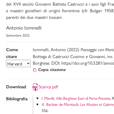
del XVII secolo Giovanni Battista Castrucci e i suoi figli Fra
e maestri gioiellieri di origini fiorentine (cfr. Bulgari 19
parenti dei due maestri toscani.
Antonio Iommelli
Settembre 2022
Iommelli, Antonio (2022)
Come
Paesaggio con Mari
Bottega di Castrucci Cosimo e Giovanni, inv.
citare
Borghese. DOI: https://doi.org/10.5281/zen
Copia citazione
Scarica pdf
Download
I. Manilli,
, 
Bibliografia
Villa Borghese fuori di Porta Pinciana
X. Barbier de Montault,
Les Musées et Galeri
356;