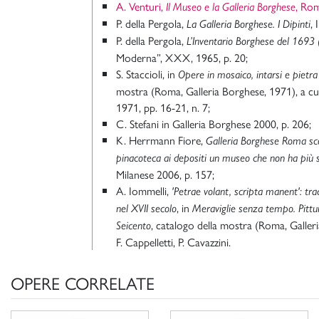
A. Venturi,
, Ro
Il Museo e la Galleria Borghese
P. della Pergola,
, 
La Galleria Borghese. I Dipinti
P. della Pergola,
L’Inventario Borghese del 1693 (
Moderna”, XXX, 1965, p. 20;
S. Staccioli, in
Opere in mosaico, intarsi e pietr
mostra (Roma, Galleria Borghese, 1971), a cur
1971, pp. 16-21, n. 7;
C. Stefani in Galleria Borghese 2000, p. 206;
K. Herrmann Fiore,
Galleria Borghese Roma sco
pinacoteca ai depositi un museo che non ha più 
Milanese 2006, p. 157;
A. Iommelli,
'Petrae volant, scripta manent': tra
, in
nel XVII secolo
Meraviglie senza tempo. Pittu
, catalogo della mostra (Roma, Galler
Seicento
F. Cappelletti, P. Cavazzini.
OPERE CORRELATE