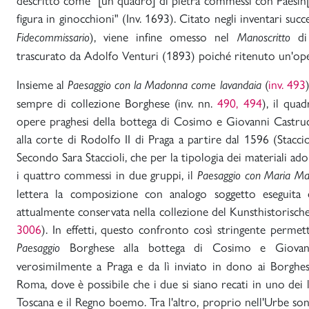
figura in ginocchioni" (Inv. 1693). Citato negli inventari succ
), viene infine omesso nel
di 
Fidecommissario
Manoscritto
trascurato da Adolfo Venturi (1893) poiché ritenuto un'ope
Insieme al
(
inv. 493
Paesaggio con la Madonna come lavandaia
sempre di collezione Borghese (inv. nn.
490,
494
), il quad
opere praghesi della bottega di Cosimo e Giovanni Castrucci,
alla corte di Rodolfo II di Praga a partire dal 1596 (Stacci
Secondo Sara Staccioli, che per la tipologia dei materiali ad
i quattro commessi in due gruppi, il
Paesaggio con Maria Ma
lettera la composizione con analogo soggetto eseguita 
attualmente conservata nella collezione del Kunsthistorisc
3006
). In effetti, questo confronto così stringente permet
Borghese alla bottega di Cosimo e Giovanni 
Paesaggio
verosimilmente a Praga e da lì inviato in dono ai Borghe
Roma, dove è possibile che i due si siano recati in uno dei l
Toscana e il Regno boemo. Tra l'altro, proprio nell'Urbe son