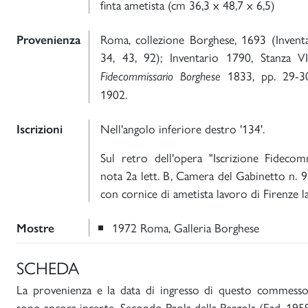
finta ametista (cm 36,3 x 48,7 x 6,5)
Roma, collezione Borghese, 1693 (Inventa
Provenienza
34, 43, 92); Inventario 1790, Stanza V
1833, pp. 29-30
Fidecommissario Borghese
1902.
Nell'angolo inferiore destro '134'.
Iscrizioni
Sul retro dell'opera "Iscrizione Fideco
nota 2a lett. B, Camera del Gabinetto n. 
con cornice di ametista lavoro di Firenze la
1972 Roma, Galleria Borghese
Mostre
SCHEDA
La provenienza e la data di ingresso di questo commesso
sono ancora incerte. Secondo Paola della Pergola (Ead. 1959