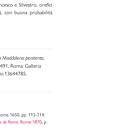
ncesco e Silvestro, orefici
58), con buona probabilità
,
a Maddalena penitente
 491, Roma: Galleria
odo.13644785.
Roma 1650, pp. 112-114;
, Rome 1870
, p.
es de Rome