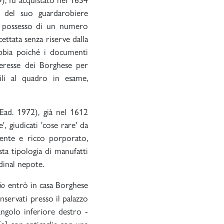
 del suo guardarobiere
n possesso di un numero
cettata senza riserve dalla
ubbia poiché i documenti
nteresse dei Borghese per
ili al quadro in esame,
(Ead. 1972), già nel 1612
', giudicati 'cose rare' da
tente e ricco porporato,
sta tipologia di manufatti
rdinal nepote.
entrò in casa Borghese
io
nservati presso il palazzo
angolo inferiore destro -
o] con anticaglie con una