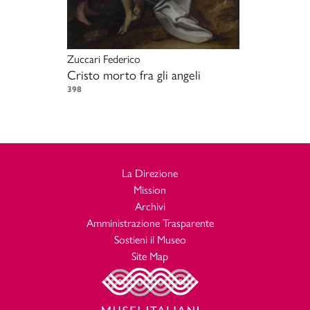
Zuccari Federico
Cristo morto fra gli angeli
398
La Direzione
Mission
Archivi
Amministrazione Trasparente
Sostieni il Museo
Site Map