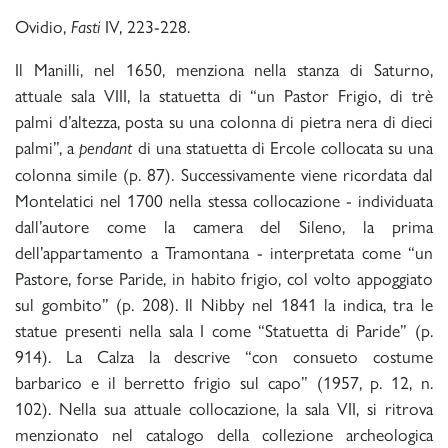
Ovidio,
IV, 223-228.
Fasti
Il Manilli, nel 1650, menziona nella stanza di Saturno,
attuale sala VIII, la statuetta di “un Pastor Frigio, di trè
palmi d’altezza, posta su una colonna di pietra nera di dieci
palmi”, a
di una statuetta di Ercole collocata su una
pendant
colonna simile (p. 87). Successivamente viene ricordata dal
Montelatici nel 1700 nella stessa collocazione - individuata
dall’autore come la camera del Sileno, la prima
dell’appartamento a Tramontana - interpretata come “un
Pastore, forse Paride, in habito frigio, col volto appoggiato
sul gombito” (p. 208). Il Nibby nel 1841 la indica, tra le
statue presenti nella sala I come “Statuetta di Paride” (p.
914). La Calza la descrive “con consueto costume
barbarico e il berretto frigio sul capo” (1957, p. 12, n.
102). Nella sua attuale collocazione, la sala VII, si ritrova
menzionato nel catalogo della collezione archeologica