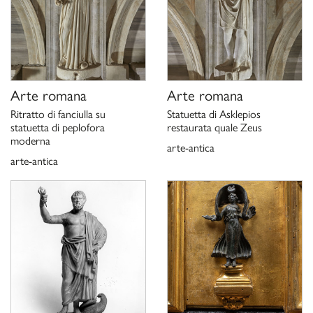
,
La collezione archeologica di Camillo e Francesco Borghese
Roma 2003, p. 244, n. 234.
Schede di catalogo 12/99000415, G. Ciccarello 2020.
Arte romana
Arte romana
Ritratto di fanciulla su
Statuetta di Asklepios
statuetta di peplofora
restaurata quale Zeus
moderna
arte-antica
arte-antica