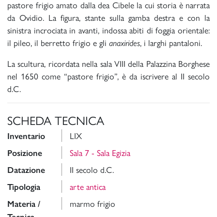
pastore frigio amato dalla dea Cibele la cui storia è narrata
da Ovidio. La figura, stante sulla gamba destra e con la
sinistra incrociata in avanti, indossa abiti di foggia orientale:
il pileo, il berretto frigio e gli
, i larghi pantaloni.
anaxirides
La scultura, ricordata nella sala VIII della Palazzina Borghese
nel 1650 come “pastore frigio”, è da iscrivere al II secolo
d.C.
SCHEDA TECNICA
LIX
Inventario
Sala 7 - Sala Egizia
Posizione
II secolo d.C.
Datazione
arte antica
Tipologia
marmo frigio
Materia /