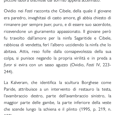
Ovidio nei
racconta che Cibele, della quale il giovane
Fasti
era paredro, invaghitasi di casto amore, gli abbia chiesto di
rimanere per sempre
, puro, e di essere suo sacerdote,
puer
ricevendone un giuramento appassionato. Il giovane però
fu travolto dall’amore per la ninfa Sagaritide e Cibele,
rabbiosa di vendetta, ferì l’albero uccidendo la ninfa che lo
abitava. Attis, reso folle dalla consapevolezza della sua
colpa, si punisce negando la propria virilità e in preda a
si evira con un sasso aguzzo (Ovidio,
IV, 223-
furor
Fasti
244).
La Kalveram, che identifica la scultura Borghese come
Paride, attribuisce a un intervento di restauro la testa,
l'avambraccio destro, parte dell'avambraccio sinistro, la
maggior parte delle gambe, la parte inferiore della veste
che scende lungo la schiena e il plinto (1995, p. 219, n.