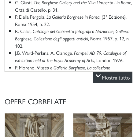
G. Giusti,
,
The Borghese Gallery and the Villa Umberto I in Rome
Città di Castello, p. 31.
P. Della Pergola,
, (3° Edizione),
La Galleria Borghese in Roma
Roma 1954, p. 22.
R. Calza,
Catalogo del Gabinetto fotografico Nazionale, Galleria
, Roma 1957, p. 12, n.
Borghese, Collezione degli oggetti antichi
102.
J.B. Ward-Perkins, A. Claridge,
Pompeii AD 79. Catalogue of
, London 1976.
exhibition held at the Royal Academy of Arts
P. Moreno,
Museo e Galleria Borghese, La collezione
, Roma 1980, p. 20.
archeologica
Mostra tutto
P. Moreno, S. Staccioli,
,
Le collezioni della Galleria Borghese
Milano 1981, p. 101, fig. a p. 88.
K. Kalveram, Die Antikensammlung des Kardinals Scipione
OPERE CORRELATE
Borghese, in “Römische Studien der Bibliotheca Hertziana”,
11, Worm am Rehin, 1995, p. 219, n. 108.
P. Moreno, C. Stefani, Galleria Borghese, Milano 2000, p. 181,
n. 14.
P. Moreno, A. Viacava,
I marmi antichi della Galleria Borghese.