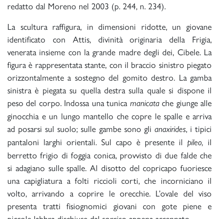
redatto dal Moreno nel 2003 (p. 244, n. 234).
La scultura raffigura, in dimensioni ridotte, un giovane
identificato con Attis, divinità originaria della Frigia,
venerata insieme con la grande madre degli dei, Cibele. La
figura è rappresentata stante, con il braccio sinistro piegato
orizzontalmente a sostegno del gomito destro. La gamba
sinistra è piegata su quella destra sulla quale si dispone il
peso del corpo. Indossa una tunica
che giunge alle
manicata
ginocchia e un lungo mantello che copre le spalle e arriva
ad posarsi sul suolo; sulle gambe sono gli
, i tipici
anaxirides
pantaloni larghi orientali. Sul capo è presente il
il
pileo,
berretto frigio di foggia conica, provvisto di due falde che
si adagiano sulle spalle. Al disotto del copricapo fuoriesce
una capigliatura a folti riccioli corti, che incorniciano il
volto, arrivando a coprire le orecchie. L’ovale del viso
presenta tratti fisiognomici giovani con gote piene e
piccole labbra dischiuse dal sorriso appena accennato.