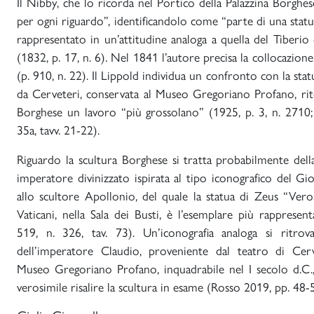
Il Nibby, che lo ricorda nel Portico della Palazzina Borghese
per ogni riguardo”, identificandolo come “parte di una stat
rappresentato in un’attitudine analoga a quella del Tiber
(1832, p. 17, n. 6). Nel 1841 l’autore precisa la collocazion
(p. 910, n. 22). Il Lippold individua un confronto con la sta
da Cerveteri, conservata al Museo Gregoriano Profano, ri
Borghese un lavoro “più grossolano” (1925, p. 3, n. 2710;
35a, tavv. 21-22).
Riguardo la scultura Borghese si tratta probabilmente del
imperatore divinizzato ispirata al tipo iconografico del Gio
allo scultore Apollonio, del quale la statua di Zeus “Vero
Vaticani, nella Sala dei Busti, è l’esemplare più rapprese
519, n. 326, tav. 73). Un’iconografia analoga si ritrov
dell’imperatore Claudio, proveniente dal teatro di Cer
Museo Gregoriano Profano, inquadrabile nel I secolo d.C.,
verosimile risalire la scultura in esame (Rosso 2019, pp. 48-50