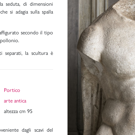
da seduta, di dimensioni
che si
adagia sulla spalla
ffigurato secondo il tipo
Apollonio.
i separati, la scultura è
Portico
arte antica
altezza cm 95
eniente dagli scavi del