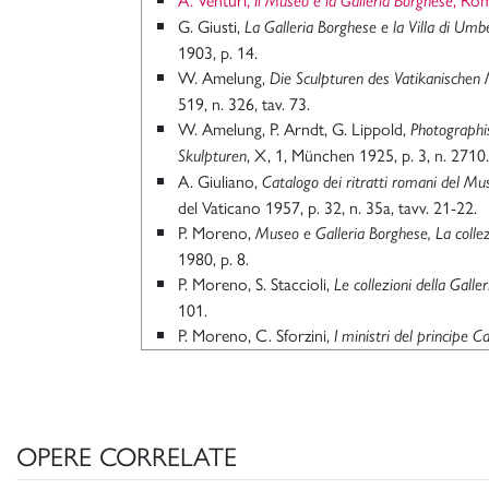
Il Museo e la Galleria Borghese
G. Giusti,
La Galleria Borghese e la Villa di U
1903, p. 14.
W. Amelung,
Die Sculpturen des Vatikanische
519, n. 326, tav. 73.
W. Amelung, P. Arndt, G. Lippold,
Photograph
, X, 1, München 1925, p. 3, n. 2710.
Skulpturen
A. Giuliano,
Catalogo dei ritratti romani del M
del Vaticano 1957, p. 32, n. 35a, tavv. 21-22.
P. Moreno,
Museo e Galleria Borghese, La colle
1980, p. 8.
P. Moreno, S. Staccioli,
Le collezioni della Galle
101.
P. Moreno, C. Sforzini,
I ministri del principe C
Scie
Borghese di antichità dal 1807 al 1832, in “
348, fig. 2
.
M. Valenti,
Gli scavi Borghese nella Vigna Lucidi 
II, atti del convegno (a cura di) G. Ghini, Ro
OPERE CORRELATE
192, in part. pp. 188-189, nota 15.