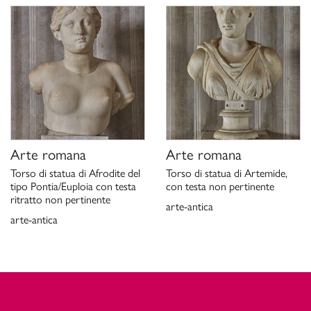
re. Messalina, Agrippina e le
icce, L. Spagnuolo, (catalogo
1976; aggiornamento G.
Arte romana
Arte romana
Torso di statua di Afrodite del
Torso di statua di Artemide,
tipo Pontia/Euploia con testa
con testa non pertinente
ritratto non pertinente
arte-antica
arte-antica