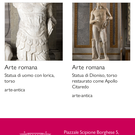
E. Rosso,
, in
I ritratti di Claudio
Claudio Imperato
, a cura di C. Parisi Pres
ombre di una dinastia
della mostra), Roma 2019, pp. 45-51.
Scheda di catalogo 12/01008304, P. Moreno 
Ciccarello 2020
Arte romana
Arte romana
Statua di uomo con lorica,
Statua di Dioniso, torso
torso
restaurato come Apollo
Citaredo
arte-antica
arte-antica
Piazzale Scipione Borghese 5,