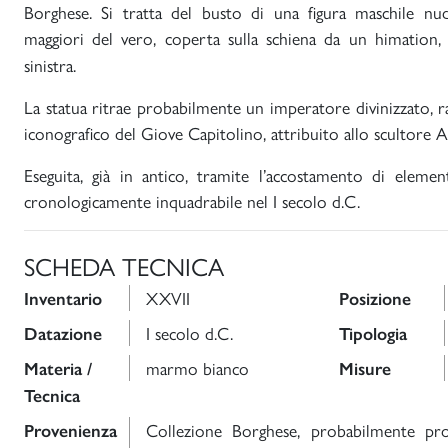
Borghese. Si tratta del busto di una figura maschile nu
maggiori del vero, coperta sulla schiena da un himation, 
sinistra.
La statua ritrae probabilmente un imperatore divinizzato, ra
iconografico del Giove Capitolino, attribuito allo scultore 
Eseguita, già in antico, tramite l’accostamento di element
cronologicamente inquadrabile nel I secolo d.C.
SCHEDA TECNICA
XXVII
Inventario
Posizione
I secolo d.C.
Datazione
Tipologia
marmo bianco
Materia /
Misure
Tecnica
Collezione Borghese, probabilmente prov
Provenienza