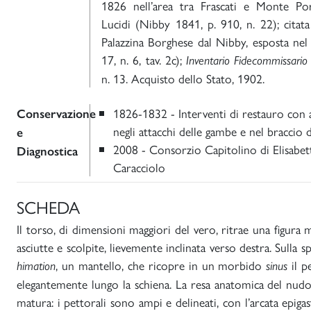
1826 nell’area tra Frascati e Monte Por
Lucidi (Nibby 1841, p. 910, n. 22); citata
Palazzina Borghese dal Nibby, esposta nel
17, n. 6, tav. 2c);
Inventario Fidecommissario
n. 13. Acquisto dello Stato, 1902.
1826-1832 - Interventi di restauro con a
Conservazione
negli attacchi delle gambe e nel braccio 
e
2008 - Consorzio Capitolino di Elisabett
Diagnostica
Caracciolo
SCHEDA
Il torso, di dimensioni maggiori del vero, ritrae una figura
asciutte e scolpite, lievemente inclinata verso destra. Sulla sp
, un mantello, che ricopre in un morbido
il p
himation
sinus
elegantemente lungo la schiena. La resa anatomica del nud
matura: i pettorali sono ampi e delineati, con l’arcata epigast