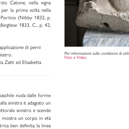
zio Catone, nella vigna
 per la prima volta nella
 Portico (Nibby 1832, p.
1833, C., p. 42,
 Borghese
pplicazione di perni
Per informazioni sulle condizioni di uti
destro.
Foto e Video
.
a Zatti ed Elisabetta
 maschile nuda dalle forme
alla sinistra è adagiato un
ettorale sinistro e scende
o mostra un corpo in età
rica ben definita; la linea