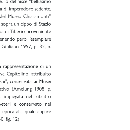
, lo definisce “bellissimo
ua di imperadore sedente,
io del Museo Chiaramonti”
e sopra un cippo di Stazio
tua di Tiberio proveniente
tenendo però l’esemplare
 Giuliano 1957, p. 32, n.
la rappresentazione di un
ve Capitolino, attribuito
spi”, conservata ai Musei
ntativo (Amelung 1908, p.
a impiegata nel ritratto
veteri e conservato nel
 epoca alla quale appare
, fig. 12).