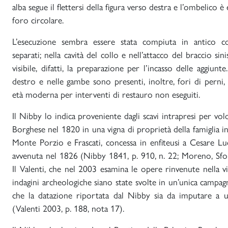
alba segue il flettersi della figura verso destra e l’ombelico 
foro circolare.
L’esecuzione sembra essere stata compiuta in antico c
separati; nella cavità del collo e nell’attacco del braccio si
visibile, difatti, la preparazione per l’incasso delle aggiunt
destro e nelle gambe sono presenti, inoltre, fori di perni,
età moderna per interventi di restauro non eseguiti.
Il Nibby lo indica proveniente dagli scavi intrapresi per vo
Borghese nel 1820 in una vigna di proprietà della famiglia in
Monte Porzio e Frascati, concessa in enfiteusi a Cesare Lu
avvenuta nel 1826 (Nibby 1841, p. 910, n. 22; Moreno, Sfo
Il Valenti, che nel 2003 esamina le opere rinvenute nella vi
indagini archeologiche siano state svolte in un’unica campag
che la datazione riportata dal Nibby sia da imputare a u
(Valenti 2003, p. 188, nota 17).