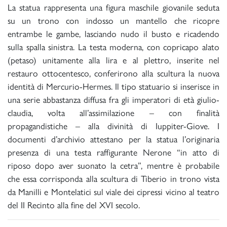
La statua rappresenta una figura maschile giovanile seduta
su un trono con indosso un mantello che ricopre
entrambe le gambe, lasciando nudo il busto e ricadendo
sulla spalla sinistra. La testa moderna, con copricapo alato
(petaso) unitamente alla lira e al plettro, inserite nel
restauro ottocentesco, conferirono alla scultura la nuova
identità di Mercurio-Hermes. Il tipo statuario si inserisce in
una serie abbastanza diffusa fra gli imperatori di età giulio-
claudia, volta all’assimilazione – con finalità
propagandistiche – alla divinità di Iuppiter-Giove. I
documenti d’archivio attestano per la statua l’originaria
presenza di una testa raffigurante Nerone “in atto di
riposo dopo aver suonato la cetra”, mentre è probabile
che essa corrisponda alla scultura di Tiberio in trono vista
da Manilli e Montelatici sul viale dei cipressi vicino al teatro
del II Recinto alla fine del XVI secolo.