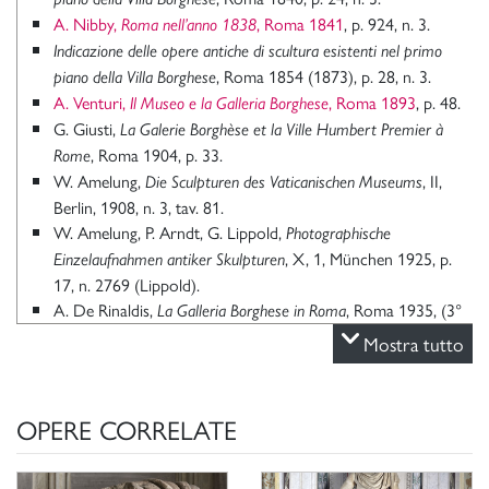
A. Nibby,
, Roma 1841
, p. 924, n. 3.
Roma nell’anno 1838
Indicazione delle opere antiche di scultura esistenti nel primo
, Roma 1854 (1873), p. 28, n. 3.
piano della Villa Borghese
A. Venturi,
, Roma 1893
, p. 48.
Il Museo e la Galleria Borghese
G. Giusti,
La Galerie Borghèse et la Ville Humbert Premier à
, Roma 1904, p. 33.
Rome
W. Amelung,
, II,
Die Sculpturen des Vaticanischen Museums
Berlin, 1908, n. 3, tav. 81.
W. Amelung, P. Arndt, G. Lippold,
Photographische
, X, 1, München 1925, p.
Einzelaufnahmen antiker Skulpturen
17, n. 2769 (Lippold).
A. De Rinaldis,
, Roma 1935, (3°
La Galleria Borghese in Roma
Edizione), p. 17
Mostra tutto
P. Della Pergola,
, Roma 1954, p.
La Galleria Borghese in Roma
22.
R. Calza,
Catalogo del Gabinetto fotografico Nazionale, Galleria
OPERE CORRELATE
, Roma 1957, p. 8, n.
Borghese, Collezione degli oggetti antichi
17.