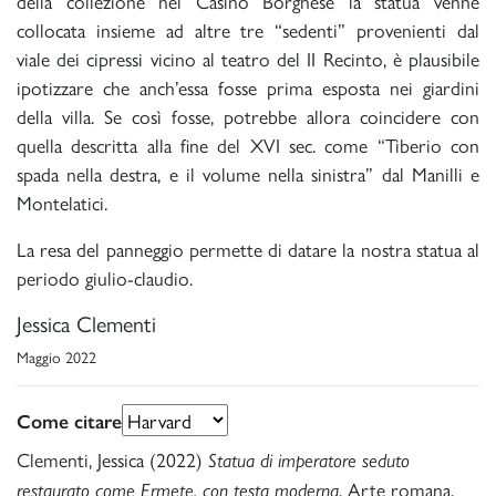
della collezione nel Casino Borghese la statua venne
collocata insieme ad altre tre “sedenti” provenienti dal
viale dei cipressi vicino al teatro del II Recinto, è plausibile
ipotizzare che anch’essa fosse prima esposta nei giardini
della villa. Se così fosse, potrebbe allora coincidere con
quella descritta alla fine del XVI sec. come “Tiberio con
spada nella destra, e il volume nella sinistra” dal Manilli e
Montelatici.
La resa del panneggio permette di datare la nostra statua al
periodo giulio-claudio.
Jessica Clementi
Maggio 2022
Come citare
Clementi, Jessica (2022)
Statua di imperatore seduto
, Arte romana,
restaurato come Ermete, con testa moderna