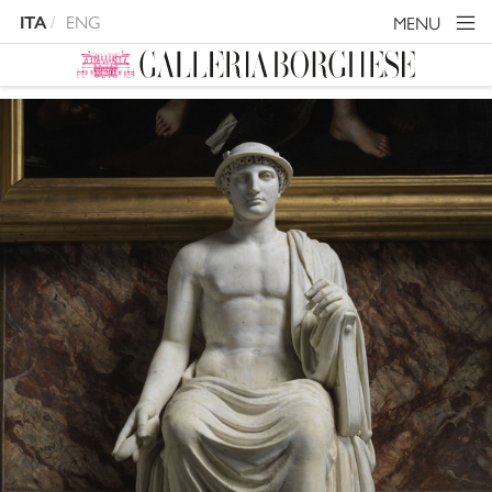
ENG
MENU
ITA