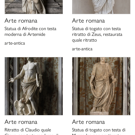
,
La collezione archeologica di Camillo e Francesco Borghese
Roma 2003, pp. 251-252, n. 241.
C. H. Hallet,
The Roman Nuse, Heroic Portraits Statuary 200
Arte romana
Arte romana
, Oxford 2005.
BC-AD 300
Statua di Afrodite con testa
Statua di togato con testa
G. Ghini,
, in
Statua maschile su trono
Capolavori dell’archeologia.
moderna di Artemide
ritratto di Zeus, restaurata
, catalogo della mostra
Recuperi, Ritrovamenti, Confronti
quale ritratto
arte-antica
(Roma, museo Nazionale di Castel sant’Angelo, 21 maggio- 5
arte-antica
novembre 2013), a cura di M.G. Bernardini, M. Lolli Ghetti,
Roma 2013, pp. 330-332.
Schede di catalogo 01008534; 01008535, P. Moreno 1976;
1979; aggiornamento G. Ciccarello 2021
Arte romana
Arte romana
Ritratto di Claudio quale
Statua di togato con testa di