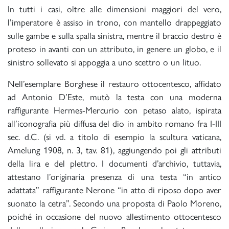
In tutti i casi, oltre alle dimensioni maggiori del vero,
l’imperatore è assiso in trono, con mantello drappeggiato
sulle gambe e sulla spalla sinistra, mentre il braccio destro è
proteso in avanti con un attributo, in genere un globo, e il
sinistro sollevato si appoggia a uno scettro o un lituo.
Nell’esemplare Borghese il restauro ottocentesco, affidato
ad Antonio D’Este, mutò la testa con una moderna
raffigurante Hermes-Mercurio con petaso alato, ispirata
all’iconografia più diffusa del dio in ambito romano fra I-III
sec. d.C. (si vd. a titolo di esempio la scultura vaticana,
Amelung 1908, n. 3, tav. 81), aggiungendo poi gli attributi
della lira e del plettro. I documenti d’archivio, tuttavia,
attestano l’originaria presenza di una testa “in antico
adattata” raffigurante Nerone “in atto di riposo dopo aver
suonato la cetra”. Secondo una proposta di Paolo Moreno,
poiché in occasione del nuovo allestimento ottocentesco