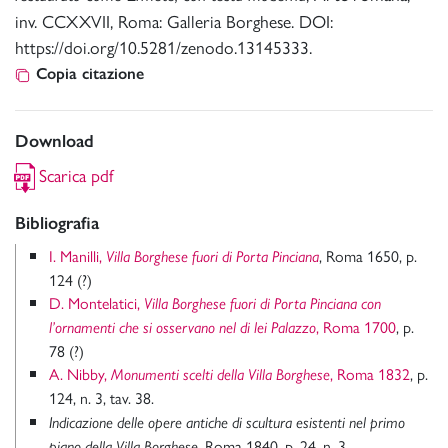
inv. CCXXVII, Roma: Galleria Borghese. DOI:
https://doi.org/10.5281/zenodo.13145333.
Copia citazione
Download
Scarica pdf
Bibliografia
I. Manilli,
, Roma 1650, p.
Villa Borghese fuori di Porta Pinciana
124 (?)
D. Montelatici,
Villa Borghese fuori di Porta Pinciana con
, Roma 1700
, p.
l’ornamenti che si osservano nel di lei Palazzo
78 (?)
A. Nibby,
, Roma 1832
, p.
Monumenti scelti della Villa Borghese
124, n. 3, tav. 38.
Indicazione delle opere antiche di scultura esistenti nel primo
, Roma 1840, p. 24, n. 3.
piano della Villa Borghese