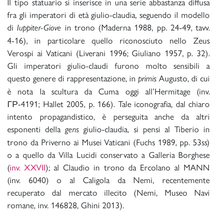
Il tipo statuario si inserisce in una serie abbastanza diffusa
fra gli imperatori di età giulio-claudia, seguendo il modello
di
in trono (Maderna 1988, pp. 24-49, tavv.
Iuppiter-Giove
4-16), in particolare quello riconosciuto nello Zeus
Verospi ai Vaticani (Liverani 1996; Giuliano 1957, p. 32).
Gli imperatori giulio-claudi furono molto sensibili a
questo genere di rappresentazione, in
Augusto, di cui
primis
è nota la scultura da Cuma oggi all’Hermitage (inv.
ГР-4191; Hallet 2005, p. 166). Tale iconografia, dal chiaro
intento propagandistico, è perseguita anche da altri
esponenti della
giulio-claudia, si pensi al Tiberio in
gens
trono da Priverno ai Musei Vaticani (Fuchs 1989, pp. 53ss)
o a quello da Villa Lucidi conservato a Galleria Borghese
(
inv. XXVII
); al Claudio in trono da Ercolano al MANN
(inv. 6040) o al Caligola da Nemi, recentemente
recuperato dal mercato illecito (Nemi, Museo Navi
romane, inv. 146828, Ghini 2013).