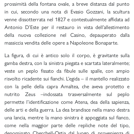
prossimità della fontana ovale, a breve distanza dal punto
in cui, secondo una nota di Evasio Gozzani, la scultura
venne dissotterrata nel 1827 e contestualmente affidata ad
Antonio D’Este per il restauro in vista dell’allestimento
della nuova collezione nel Casino, depauperato dalla
massiccia vendita delle opere a Napoleone Bonaparte.
La figura, di cui è antico solo il corpo, è gravitante sulla
gamba destra, con la sinistra piegata e scartata lateralmente;
veste un peplo fissato da fibule sulle spalle, con ampio
risvolto ricadente sui fianchi. L’egida – il mantello realizzato
con la pelle della capra Amaltea, che aveva protetto e
nutrito Zeus –indossata trasversalmente sul peplo
permette l’identificazione come Atena, dea della sapienza,
delle arti e della guerra. La dea brandisce nella mano destra
una lancia, mentre la mano sinistra è appoggiata sul fianco,
come nella maggior parte delle repliche note del tipo,
denominato Cherchell-Ostia dal luogo di provenienza di