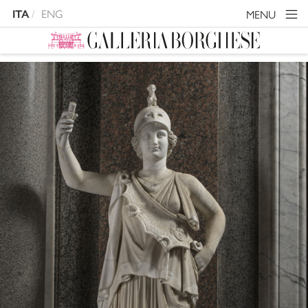
ENG
MENU
ITA