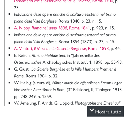
, Roma 1700
, p.
l’ornamenti che si osservano nel di lei Palazzo
23.
Indicazione delle opere antiche di scultura esistenti nel primo
, Roma 1840, p. 23, n. 15.
piano della Villa Borghese
A. Nibby,
, Roma 1841
, p. 923, n. 15.
Roma nell’anno 1838
Indicazione delle opere antiche di scultura esistenti nel primo
, Roma 1854 (1873), p. 27, n. 15.
piano della Villa Borghese
A. Venturi,
, Roma 1893
, p. 44.
Il Museo e la Galleria Borghese
E. Reisch,
, in “Jahreshefte des
Athena Hephaisteia
Archäologisches Institut”, 1, 1898, pp. 55-93.
Österreichisches
G. Giusti,
La Galerie Borghèse et la Ville Humbert Premier à
, Roma 1904, p. 32.
Rome
W. Helbig (a cura di),
Führer durch die öffentlichen Sammlungen
, (3° Edizione), II, Tübingen 1913,
klassischer Altertümer in Rom
pp. 248-249, n. 1559.
W. Amelung, P. Arndt, G. Lippold,
Photographische Einzel auf
, X, 1, München 1925, p. 16, n.
nahmen antiker Skulpturen
Mostra tutto
2766 (Lippold).
P. Della Pergola,
, Roma 1954, p.
La Galleria Borghese in Roma