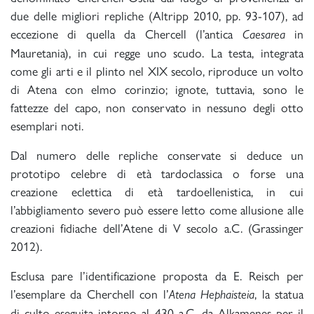
due delle migliori repliche (Altripp 2010, pp. 93-107), ad
eccezione di quella da Chercell (l’antica
in
Caesarea
Mauretania), in cui regge uno scudo. La testa, integrata
come gli arti e il plinto nel XIX secolo, riproduce un volto
di Atena con elmo corinzio; ignote, tuttavia, sono le
fattezze del capo, non conservato in nessuno degli otto
esemplari noti.
Dal numero delle repliche conservate si deduce un
prototipo celebre di età tardoclassica o forse una
creazione eclettica di età tardoellenistica, in cui
l’abbigliamento severo può essere letto come allusione alle
creazioni fidiache dell’Atene di V secolo a.C. (Grassinger
2012).
Esclusa pare l’identificazione proposta da E. Reisch per
l’esemplare da Cherchell con l’
, la statua
Atena Hephaisteia
di culto eseguita intorno al 430 a.C. da Alkamenes per il