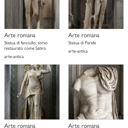
,
l’arte in Roma antica
“Rivista del Reale Istituto d’Archeologia e Storia dell’Arte” II,
1931, pp.178-213
F. Poulsen,
,
From the Collections NY Carlsberg Glyptothek
Copenhagen 1931, p.33,
Arte romana
Arte romana
fig.25
Statua di fanciullo, torso
Statua di Paride
A. De Rinaldis,
, Roma 1935,
La R. Galleria Borghese in Roma
restaurato come Satiro
p.16
arte-antica
P. Della Pergola,
, (3° Edizione),
arte-antica
La Galleria Borghese in Roma
Roma 1954, p.21
G. Q. Giglioli,
, II, Milano 1955, pp.807-808
L’arte greca
R. Calza,
Catalogo del Gabinetto fotografico Nazionale, Galleria
Borghese, Collezione
, Roma 1957, p.9, fig.39
degli oggetti antichi
E. Sjöqvist, s.v.
, “Enciclopedia Universale dell’Arte”,
Lisippo
VIII, 1958, pp. 716-721, in
part. pp.720-721
C. Picard,
, IV, 2,
Manuel d’archéologie grecque. La sculpture
1963, pp.513-518
Arte romana
Arte romana