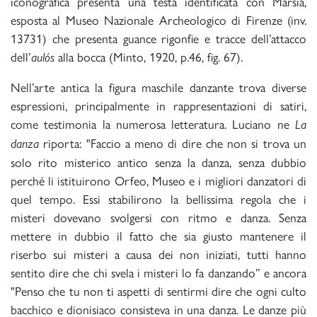
iconografica presenta una testa identificata con Marsia,
esposta al Museo Nazionale Archeologico di Firenze (inv.
13731) che presenta guance rigonfie e tracce dell’attacco
dell’
alla bocca (Minto, 1920, p.46, fig. 67).
aulós
Nell’arte antica la figura maschile danzante trova diverse
espressioni, principalmente in rappresentazioni di satiri,
come testimonia la numerosa letteratura. Luciano ne
La
riporta: "Faccio a meno di dire che non si trova un
danza
solo rito misterico antico senza la danza, senza dubbio
perché li istituirono Orfeo, Museo e i migliori danzatori di
quel tempo. Essi stabilirono la bellissima regola che i
misteri dovevano svolgersi con ritmo e danza. Senza
mettere in dubbio il fatto che sia giusto mantenere il
riserbo sui misteri a causa dei non iniziati, tutti hanno
sentito dire che chi svela i misteri lo fa danzando” e ancora
"Penso che tu non ti aspetti di sentirmi dire che ogni culto
bacchico e dionisiaco consisteva in una danza. Le danze più