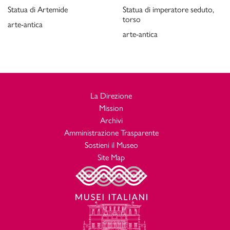
W. Helbig, H. Speier,
Führer durch die öffentlichen Sammlungen
Statua di Artemide
Statua di imperatore seduto,
klassischer
torso
arte-antica
, (4°Edizione), a cura di H. Speier, II,
Altertümer in Rom
arte-antica
Tübingen 1966, p.744, n.1995
F. Matz,
Deutsches
Die dionysischen Sarkophage, “
Archaeologisches Institut, Die
Antiken Sarkophagreliefs”, Vol. IV, 1, Berlin 1968
P. Moreno, Lisippo, I, 1974, pp.24-25
La Direzione
H. Döhl, P. Zanker,
, in
La scultura
Pompei 79. Raccolta di studi
Mission
, a cura di F.
per il decimonono centenario dell’eruzione vesuviana
Archivi
Zevi, Napoli 1979, pp. 177-210
Amministrazione Trasparente
P. Moreno,
Museo e la Galleria Borghese, La collezione
Sostieni il Museo
, Roma 1980,
archeologica
Site Map
pp.21-22
P. Moreno, S. Staccioli,
,
Le collezioni della Galleria Borghese
Milano 1981, p.101, fig.69
P. Moreno,
, Milano 1987, pp.187, 189
Vita e arte di Lisippo
W. Fuchs,
, “Jahrbuch des
Die Vorbilder der Neuattischen Reliefs
Deutschen Archäologischen Instituts-Ergänzungsheft 20”,