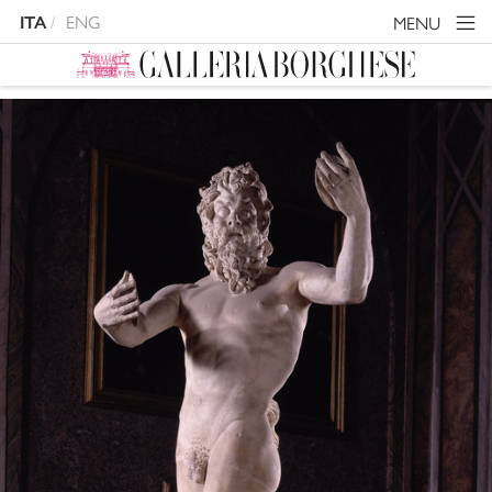
ENG
MENU
ITA