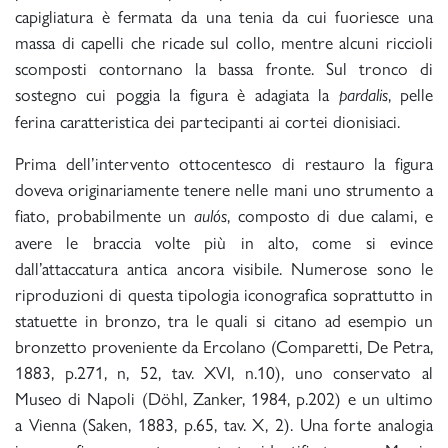
capigliatura è fermata da una tenia da cui fuoriesce una
massa di capelli che ricade sul collo, mentre alcuni riccioli
scomposti contornano la bassa fronte. Sul tronco di
sostegno cui poggia la figura è adagiata la
, pelle
pardalis
ferina caratteristica dei partecipanti ai cortei dionisiaci.
Prima dell’intervento ottocentesco di restauro la figura
doveva originariamente tenere nelle mani uno strumento a
fiato, probabilmente un
, composto di due calami, e
aulós
avere le braccia volte più in alto, come si evince
dall’attaccatura antica ancora visibile. Numerose sono le
riproduzioni di questa tipologia iconografica soprattutto in
statuette in bronzo, tra le quali si citano ad esempio un
bronzetto proveniente da Ercolano (Comparetti, De Petra,
1883, p.271, n, 52, tav. XVI, n.10), uno conservato al
Museo di Napoli (Döhl, Zanker, 1984, p.202) e un ultimo
a Vienna (Saken, 1883, p.65, tav. X, 2). Una forte analogia