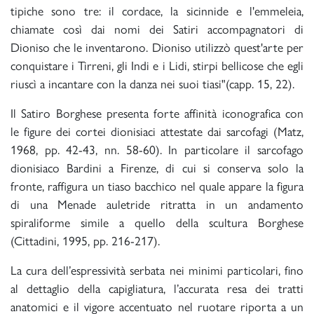
tipiche sono tre: il cordace, la sicinnide e l'emmeleia,
chiamate così dai nomi dei Satiri accompagnatori di
Dioniso che le inventarono. Dioniso utilizzò quest'arte per
conquistare i Tirreni, gli Indi e i Lidi, stirpi bellicose che egli
riuscì a incantare con la danza nei suoi tiasi"(capp. 15, 22).
Il Satiro Borghese presenta forte affinità iconografica con
le figure dei cortei dionisiaci attestate dai sarcofagi (Matz,
1968, pp. 42-43, nn. 58-60). In particolare il sarcofago
dionisiaco Bardini a Firenze, di cui si conserva solo la
fronte, raffigura un tiaso bacchico nel quale appare la figura
di una Menade auletride ritratta in un andamento
spiraliforme simile a quello della scultura Borghese
(Cittadini, 1995, pp. 216-217).
La cura dell’espressività serbata nei minimi particolari, fino
al dettaglio della capigliatura, l’accurata resa dei tratti
anatomici e il vigore accentuato nel ruotare riporta a un