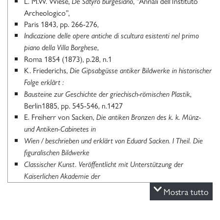
L. M.W. Wiese,
, “Annali dell’Instituto
De Satyro burgesiano
Archeologico”,
Paris 1843, pp. 266-276,
Indicazione delle opere antiche di scultura esistenti nel primo
,
piano della Villa Borghese
Roma 1854 (1873), p.28, n.1
K. Friederichs,
Die Gipsabgüsse antiker Bildwerke in historischer
Folge erklärt :
,
Bausteine zur Geschichte der griechisch-römischen Plastik
Berlin1885, pp. 545-546, n.1427
E. Freiherr von Sacken,
Die antiken Bronzen des k. k. Münz-
und Antiken-Cabinetes in
Wien / beschrieben und erklärt von Eduard Sacken.
I Theil. Die
figuralischen Bildwerke
Classischer Kunst. Veröffentlicht mit Unterstützung der
Kaiserlichen Akademie der
, Wien 1871
Wissenschaften
Mostra tutto
D. Comparetti, G. De Petra,
La villa ercolanese dei Pisoni, i suoi
, Torino 1883.
monumenti e la sua biblioteca. Ricerche e notizie