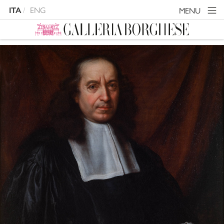
ENG
MENU
ITA