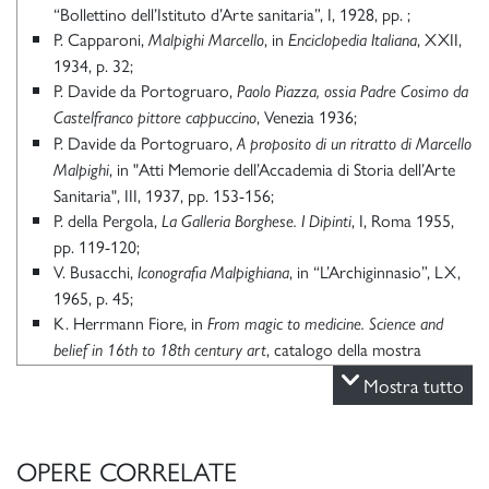
“Bollettino dell’Istituto d’Arte sanitaria”, I, 1928, pp. ;
P. Capparoni,
, in
, XXII,
Malpighi Marcello
Enciclopedia Italiana
1934, p. 32;
P. Davide da Portogruaro,
Paolo Piazza, ossia Padre Cosimo da
, Venezia 1936;
Castelfranco pittore cappuccino
P. Davide da Portogruaro,
A proposito di un ritratto di Marcello
, in "Atti Memorie dell’Accademia di Storia dell’Arte
Malpighi
Sanitaria", III, 1937, pp. 153-156;
P. della Pergola,
, I, Roma 1955,
La Galleria Borghese. I Dipinti
pp. 119-120;
V. Busacchi,
, in “L’Archiginnasio”, LX,
Iconografia Malpighiana
1965, p. 45;
K. Herrmann Fiore, in
From magic to medicine. Science and
, catalogo della mostra
belief in 16th to 18th century art
(Helsinki, Museo di Sinebrychoff, 2004), a cura di K.
Mostra tutto
Eskelinen, S. Rossi, Helsinki 2004, pp. 149-151;
K. Herrmann Fiore,
Galleria Borghese Roma scopre un tesoro.
San
Dalla pinacoteca ai depositi un museo che non ha più segreti,
OPERE CORRELATE
Giuliano Milanese 2006, p. 33;