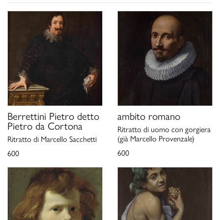
D. Sanguineti,
, Genova
Giovanni Bernardo Carbone 1616-1683
2020, p. 296, n. F43.
Berrettini Pietro detto
ambito romano
Pietro da Cortona
Ritratto di uomo con gorgiera
(già Marcello Provenzale)
Ritratto di Marcello Sacchetti
600
600