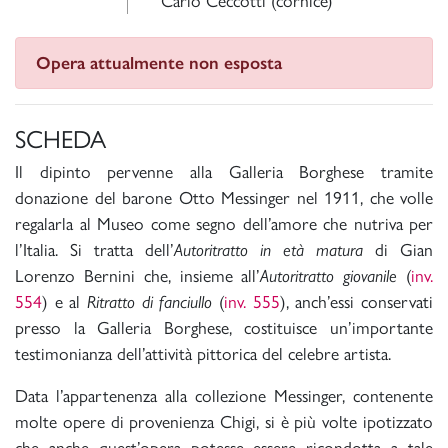
Carlo Ceccotti (cornice)
Opera attualmente non esposta
SCHEDA
Il dipinto pervenne alla Galleria Borghese tramite
donazione del barone Otto Messinger nel 1911, che volle
regalarla al Museo come segno dell’amore che nutriva per
l’Italia. Si tratta dell’
Autoritratto in età matura
di Gian
Lorenzo Bernini che, insieme all’
Autoritratto giovanile
(
inv.
554
) e al
Ritratto di fanciullo
(
inv. 555
), anch’essi conservati
presso la Galleria Borghese, costituisce un’importante
testimonianza dell’attività pittorica del celebre artista.
Data l’appartenenza alla collezione Messinger, contenente
molte opere di provenienza Chigi, si è più volte ipotizzato
che anche quest’opera potesse essere ricondotta a tale