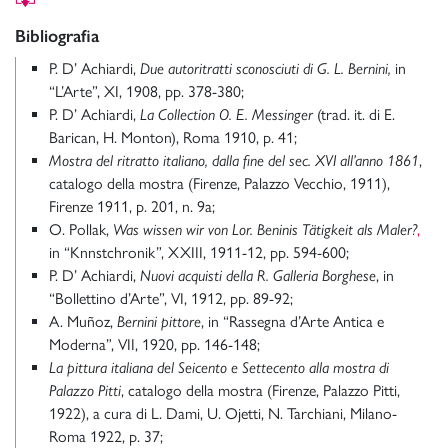
Bibliografia
P. D’ Achiardi,
Due autoritratti sconosciuti di G. L. Bernini,
in
“L’Arte”, XI, 1908, pp. 378-380;
P. D’ Achiardi,
La Collection O. E. Messinger
(trad. it. di E.
Barican, H. Monton), Roma 1910, p. 41;
Mostra del ritratto italiano, dalla fine del sec. XVI all’anno 1861
,
catalogo della mostra (Firenze, Palazzo Vecchio, 1911),
Firenze 1911, p. 201, n. 9a;
O. Pollak,
Was wissen wir von Lor. Beninis Tätigkeit als Maler?
,
in “Knnstchronik”, XXIII, 1911-12, pp. 594-600;
P. D’ Achiardi,
Nuovi acquisti della R. Galleria Borghese
, in
“Bollettino d’Arte”, VI, 1912, pp. 89-92;
A. Muñoz,
Bernini pittore
, in “Rassegna d’Arte Antica e
Moderna”, VII, 1920, pp. 146-148;
La pittura italiana del Seicento e Settecento alla mostra di
Palazzo Pitti
, catalogo della mostra (Firenze, Palazzo Pitti,
1922), a cura di L. Dami, U. Ojetti, N. Tarchiani, Milano-
Roma 1922, p. 37;