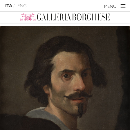
ITA
ENG
MENU