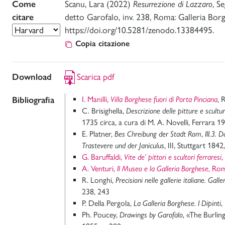
Come
Scanu, Lara (2022)
Resurrezione di Lazzaro
, S
citare
detto Garofalo, inv. 238, Roma: Galleria Bor
https://doi.org/10.5281/zenodo.13384495.
Copia citazione
Download
Scarica pdf
Bibliografia
I. Manilli,
Villa Borghese fuori di Porta Pinciana
, 
C. Brisighella,
Descrizione delle pitture e scultur
1735 circa, a cura di M. A. Novelli, Ferrara 19
E. Platner,
Bes Chreibung der Stadt Rom
,
III.3. 
Trastevere und der Janiculus
,
III, Stuttgart 1842
G. Baruffaldi,
Vite de’ pittori e scultori ferraresi
,
A. Venturi,
Il Museo e la Galleria Borghese
, Ro
R. Longhi,
Precisioni nelle gallerie italiane. Gall
238, 243
P. Della Pergola,
La Galleria Borghese. I Dipinti
,
Ph. Poucey,
Drawings by Garofalo
, «The Burlin