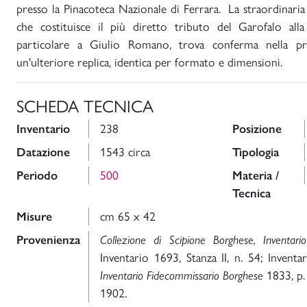
presso la Pinacoteca Nazionale di Ferrara. La straordinaria 
che costituisce il più diretto tributo del Garofalo all
particolare a Giulio Romano, trova conferma nella pre
un'ulteriore replica, identica per formato e dimensioni.
SCHEDA TECNICA
Inventario
238
Posizione
Datazione
1543 circa
Tipologia
Periodo
500
Materia /
Tecnica
Misure
cm 65 x 42
Provenienza
Collezione di Scipione Borghese, Inventar
Inventario 1693, Stanza II, n. 54; Inventa
Inventario Fidecommissario Borghese
1833, p. 
1902.