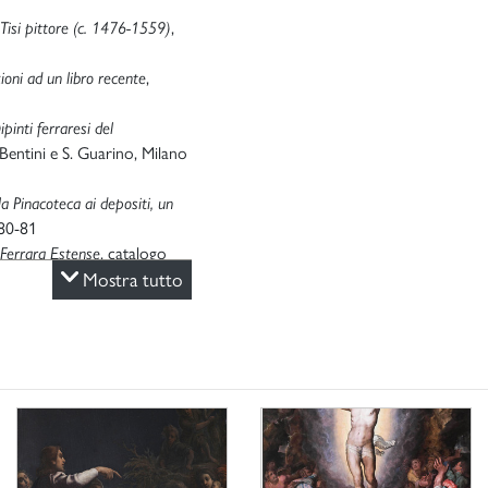
 Tisi pittore (c. 1476-1559)
,
ioni ad un libro recente
,
pinti ferraresi del
. Bentini e S. Guarino, Milano
 Pinacoteca ai depositi, un
 80-81
a Ferrara Estense
, catalogo
e - 6 luglio 2008), a cura di
Mostra tutto