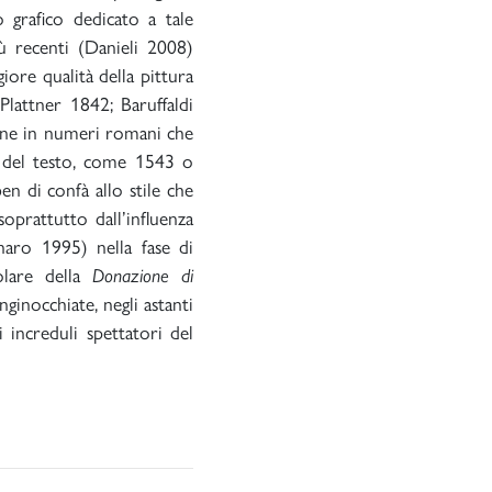
 grafico dedicato a tale
iù recenti (Danieli 2008)
iore qualità della pittura
 Plattner 1842; Baruffaldi
ione in numeri romani che
e del testo, come 1543 o
n di confà allo stile che
oprattutto dall’influenza
naro 1995) nella fase di
colare della
Donazione di
nginocchiate, negli astanti
i increduli spettatori del