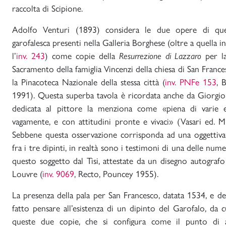
raccolta di Scipione.
Adolfo Venturi (1893) considera le due opere di que
garofalesca presenti nella Galleria Borghese (oltre a quella in
l’
inv. 243
) come copie della
Resurrezione di Lazzaro
per la
Sacramento della famiglia Vincenzi della chiesa di San France
la Pinacoteca Nazionale della stessa città (
inv. PNFe 153
, 
1991). Questa superba tavola è ricordata anche da Giorgio V
dedicata al pittore la menziona come «piena di varie e
vagamente, e con attitudini pronte e vivaci» (Vasari ed. Mi
Sebbene questa osservazione corrisponda ad una oggettiva
fra i tre dipinti, in realtà sono i testimoni di una delle nume
questo soggetto dal Tisi, attestate da un disegno autogra
Louvre (
inv. 9069
, Recto, Pouncey 1955).
La presenza della pala per San Francesco, datata 1534, e d
fatto pensare all’esistenza di un dipinto del Garofalo, da c
queste due copie, che si configura come il punto di a