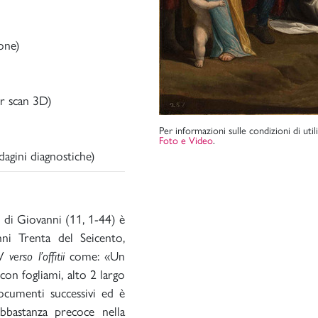
ione)
r scan 3D)
Per informazioni sulle condizioni di uti
Foto e Video
.
agini diagnostiche)
o di Giovanni (11, 1-44) è
nni Trenta del Seicento,
IV
verso l’offitii
come: «Un
con fogliami, alto 2 largo
documenti successivi ed è
bbastanza precoce nella