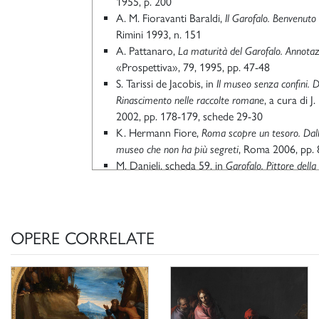
1955, p. 200
A. M. Fioravanti Baraldi,
Il Garofalo. Benvenuto
Rimini
1993, n. 151
A. Pattanaro,
La maturità del Garofalo. Annotaz
«Prospettiva», 79, 1995, pp. 47-48
S. Tarissi de Jacobis, in
Il museo senza confini. Di
Rinascimento nelle raccolte romane
, a cura di J
2002, pp. 178-179, schede 29-30
K. Hermann Fiore,
Roma scopre un tesoro. Dalla
museo che non ha più segreti
, Roma 2006, pp.
M. Danieli, scheda 59, in
Garofalo. Pittore dell
della mostra (Ferrara, Castello Estense, 5 april
T. Kustodieva, M. Lucco, Milano 2008, p. 174
OPERE CORRELATE