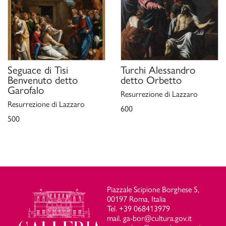
Seguace di
Tisi
Turchi Alessandro
Benvenuto detto
detto Orbetto
Garofalo
Resurrezione di Lazzaro
Resurrezione di Lazzaro
600
500
Piazzale Scipione Borghese 5,
00197 Roma, Italia
Tel. +39 068413979
mail. ga-bor@cultura.gov.it