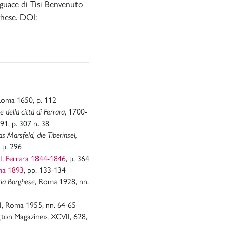
eguace di Tisi Benvenuto
ghese. DOI:
Roma 1650, p. 112
e della città di Ferrara
, 1700-
91, p. 307 n. 38
Das Marsfeld, die Tiberinsel,
, p. 296
 I, Ferrara 1844-1846
, p. 364
ma 1893
, pp. 133-134
eria Borghese
, Roma 1928, nn.
 I, Roma 1955, nn. 64-65
gton Magazine», XCVII, 628,