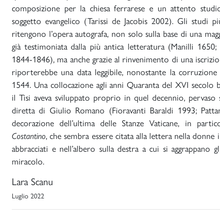
composizione per la chiesa ferrarese e un attento studio
soggetto evangelico (Tarissi de Jacobis 2002). Gli studi p
ritengono l’opera autografa, non solo sulla base di una magg
già testimoniata dalla più antica letteratura (Manilli 1650;
1844-1846), ma anche grazie al rinvenimento di una iscriz
riporterebbe una data leggibile, nonostante la corruzion
1544. Una collocazione agli anni Quaranta del XVI secolo be
il Tisi aveva sviluppato proprio in quel decennio, pervaso s
diretta di Giulio Romano (Fioravanti Baraldi 1993; Patta
decorazione dell’ultima delle Stanze Vaticane, in parti
Costantino
, che sembra essere citata alla lettera nella donne i
abbracciati e nell’albero sulla destra a cui si aggrappano gl
miracolo.
Lara Scanu
Luglio 2022