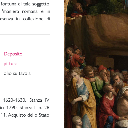
fortuna di tale soggetto,
a 'maniera romana' e in
senza in collezione di
Deposito
pittura
olio su tavola
io
1620-1630, Stanza IV;
rio 1790, Stanza I, n. 28;
11. Acquisto dello Stato,