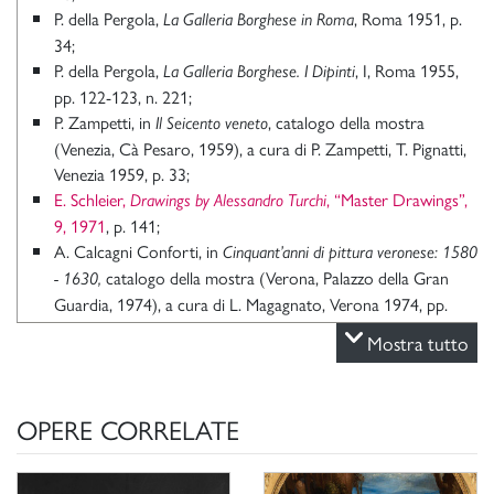
P. della Pergola,
, Roma 1951, p.
La Galleria Borghese in Roma
34;
P. della Pergola,
, I, Roma 1955,
La Galleria Borghese. I Dipinti
pp. 122-123, n. 221;
P. Zampetti, in
, catalogo della mostra
Il Seicento veneto
(Venezia, Cà Pesaro, 1959), a cura di P. Zampetti, T. Pignatti,
Venezia 1959, p. 33;
E. Schleier,
, “Master Drawings”,
Drawings by Alessandro Turchi
9, 1971
, p. 141;
A. Calcagni Conforti, in
Cinquant’anni di pittura veronese: 1580
catalogo della mostra (Verona, Palazzo della Gran
- 1630,
Guardia, 1974), a cura di L. Magagnato, Verona 1974, pp.
177-178;
Mostra tutto
C. Stefani in P. Moreno, C. Stefani,
, Milano
Galleria Borghese
2000, p. 315;
S. Marinelli,
, Firenze 2000, pp.
Cinque secoli di disegno veronese
OPERE CORRELATE
70-75;
K. Herrmann Fiore,
Galleria Borghese Roma scopre un tesoro.
San
Dalla pinacoteca ai depositi un museo che non ha più segreti,