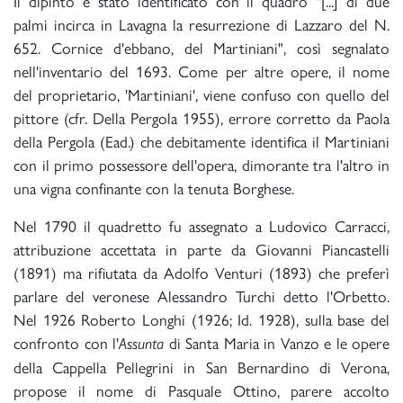
Il dipinto è stato identificato con il quadro "[...] di due
palmi incirca in Lavagna la resurrezione di Lazzaro del N.
652. Cornice d'ebbano, del Martiniani", così segnalato
nell'inventario del 1693. Come per altre opere, il nome
del proprietario, 'Martiniani', viene confuso con quello del
pittore (cfr. Della Pergola 1955), errore corretto da Paola
della Pergola (Ead.) che debitamente identifica il Martiniani
con il primo possessore dell'opera, dimorante tra l'altro in
una vigna confinante con la tenuta Borghese.
Nel 1790 il quadretto fu assegnato a Ludovico Carracci,
attribuzione accettata in parte da Giovanni Piancastelli
(1891) ma rifiutata da Adolfo Venturi (1893) che preferì
parlare del veronese Alessandro Turchi detto l'Orbetto.
Nel 1926 Roberto Longhi (1926; Id. 1928), sulla base del
confronto con l'
di Santa Maria in Vanzo e le opere
Assunta
della Cappella Pellegrini in San Bernardino di Verona,
propose il nome di Pasquale Ottino, parere accolto