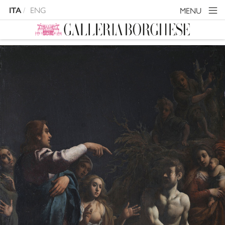
ENG
MENU
ITA