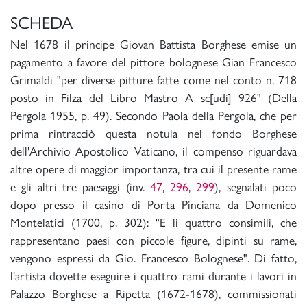
SCHEDA
Nel 1678 il principe Giovan Battista Borghese emise un
pagamento a favore del pittore bolognese Gian Francesco
Grimaldi "per diverse pitture fatte come nel conto n. 718
posto in Filza del Libro Mastro A sc[udi] 926" (Della
Pergola 1955, p. 49). Secondo Paola della Pergola, che per
prima rintracciò questa notula nel fondo Borghese
dell'Archivio Apostolico Vaticano, il compenso riguardava
altre opere di maggior importanza, tra cui il presente rame
e gli altri tre paesaggi (inv.
47
,
296
,
299
), segnalati poco
dopo presso il casino di Porta Pinciana da Domenico
Montelatici (1700, p. 302): "E li quattro consimili, che
rappresentano paesi con piccole figure, dipinti su rame,
vengono espressi da Gio. Francesco Bolognese". Di fatto,
l'artista dovette eseguire i quattro rami durante i lavori in
Palazzo Borghese a Ripetta (1672-1678), commissionati