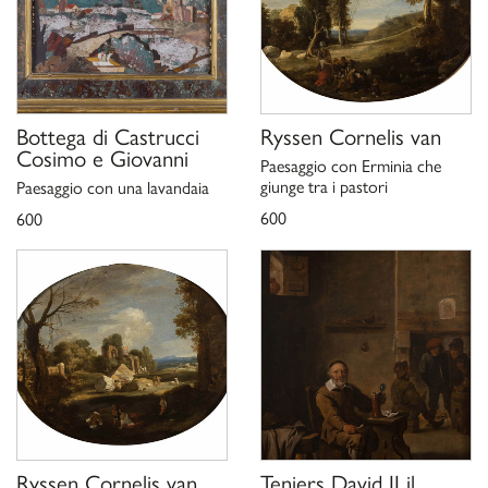
San
Dalla pinacoteca ai depositi un museo che non ha più segreti,
Giuliano Milanese 2006, p. 18;
D. Batorska,
, Roma
Giovanni Francesco Grimaldi 1605/6-1680
2012, p. 203, n. 146.
Bottega di
Castrucci
Ryssen Cornelis van
Cosimo e Giovanni
Paesaggio con Erminia che
giunge tra i pastori
Paesaggio con una lavandaia
600
600
Ryssen Cornelis van
Teniers David II il