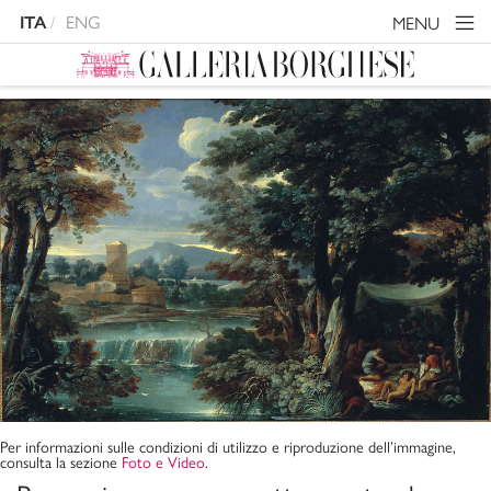
ENG
MENU
ITA
Per informazioni sulle condizioni di utilizzo e riproduzione dell’immagine,
consulta la sezione
Foto e Video
.