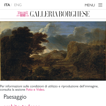
ENG
MENU
ITA
Per informazioni sulle condizioni di utilizzo e riproduzione dell’immagine,
consulta la sezione
Foto e Video
.
Paesaggio