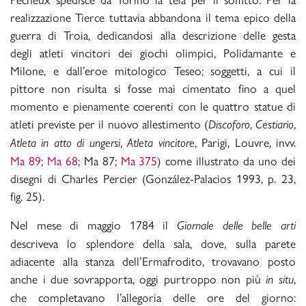
realizzazione Tierce tuttavia abbandona il tema epico della
guerra di Troia, dedicandosi alla descrizione delle gesta
degli atleti vincitori dei giochi olimpici, Polidamante e
Milone, e dall’eroe mitologico Teseo; soggetti, a cui il
pittore non risulta si fosse mai cimentato fino a quel
momento e pienamente coerenti con le quattro statue di
atleti previste per il nuovo allestimento (
,
,
Discoforo
Cestiario
,
, Parigi, Louvre, invv.
Atleta in atto di ungersi
Atleta vincitore
Ma 89
;
Ma 68
; Ma 87;
Ma 375
) come illustrato da uno dei
disegni di Charles Percier (González-Palacios 1993, p. 23,
fig. 25).
Nel mese di maggio 1784 il
Giornale delle belle arti
descriveva lo splendore della sala, dove, sulla parete
adiacente alla stanza dell’Ermafrodito, trovavano posto
anche i due sovrapporta, oggi purtroppo non più
,
in situ
che completavano l’allegoria delle ore del giorno: