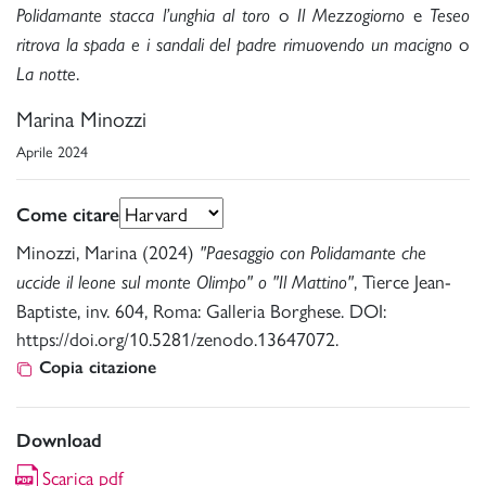
o
e
Polidamante stacca l’unghia al toro
Il Mezzogiorno
Teseo
o
ritrova la spada e i sandali del padre rimuovendo un macigno
.
La notte
Marina Minozzi
Aprile 2024
Come citare
Minozzi, Marina (2024)
"Paesaggio con Polidamante che
, Tierce Jean-
uccide il leone sul monte Olimpo" o "Il Mattino"
Baptiste, inv. 604, Roma: Galleria Borghese. DOI:
https://doi.org/10.5281/zenodo.13647072.
Copia citazione
Download
Scarica pdf