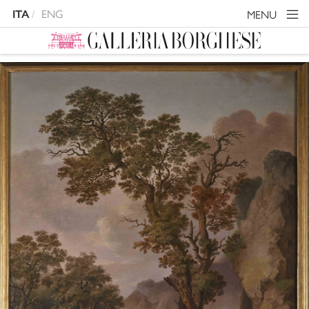
ENG
MENU
ITA