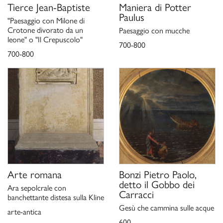
catalogo della mostra, a cura di Sylvain Laveissière, (Dole,
Tierce Jean-Baptiste
Maniera di
Potter
Paulus
Chambéry) Cinisello Balsamo 2012
"Paesaggio con Milone di
M. Minozzi, in Ministero dei Beni e delle Attività Culturali e del
Crotone divorato da un
Paesaggio con mucche
Turismo,
leone" o "Il Crepuscolo"
Acquisizioni e donazioni 2001-2011. Arte dal Medioevo
700-800
, Roma 2014, pp. 304-306
al XXI secolo
700-800
, catalogo
Mauro Bolognini. Un nouveau regard. Il cinema e le arti
della mostra, a cura di A. Baldinotti, V. Farinella, M. Preti, L.
Scarlini, (Pistoia) Roma 2022, p. 54; 210.
Arte romana
Bonzi Pietro Paolo,
detto il Gobbo dei
Ara sepolcrale con
Carracci
banchettante distesa sulla Kline
Gesù che cammina sulle acque
arte-antica
600