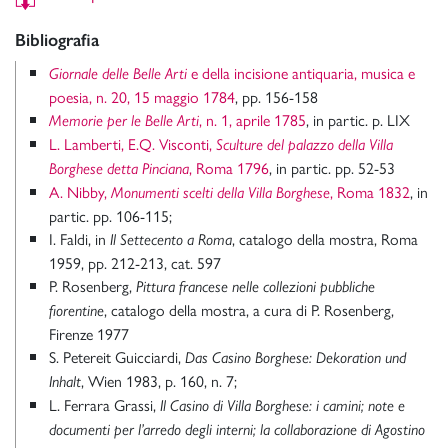
Bibliografia
e della incisione antiquaria, musica e
Giornale delle Belle Arti
poesia, n. 20, 15 maggio 1784
, pp. 156-158
, n. 1, aprile 1785
, in partic. p. LIX
Memorie per le Belle Arti
L. Lamberti, E.Q. Visconti,
Sculture del palazzo della Villa
, Roma 1796
, in partic. pp. 52-53
Borghese detta Pinciana
A. Nibby,
, Roma 1832
, in
Monumenti scelti della Villa Borghese
partic. pp. 106-115;
I. Faldi, in
, catalogo della mostra, Roma
Il Settecento a Roma
1959, pp. 212-213, cat. 597
P. Rosenberg,
Pittura francese nelle collezioni pubbliche
, catalogo della mostra, a cura di P. Rosenberg,
fiorentine
Firenze 1977
S. Petereit Guicciardi,
Das Casino Borghese: Dekoration und
, Wien 1983, p. 160, n. 7;
Inhalt
L. Ferrara Grassi,
Il Casino di Villa Borghese: i camini; note e
documenti per l’arredo degli interni; la collaborazione di Agostino