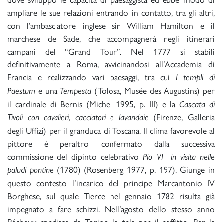
ampliare le sue relazioni entrando in contatto, tra gli altri,
con l’ambasciatore inglese sir William Hamilton e il
marchese de Sade, che accompagnerà negli itinerari
campani del “Grand Tour”. Nel 1777 si stabilì
definitivamente a Roma, avvicinandosi all’Accademia di
Francia e realizzando vari paesaggi, tra cui
I templi di
e una
(Tolosa, Musée des Augustins) per
Paestum
Tempesta
il cardinale di Bernis (Michel 1995, p. III) e la
Cascata di
(Firenze, Galleria
Tivoli con cavalieri, cacciatori e lavandaie
degli Uffizi) per il granduca di Toscana. Il clima favorevole al
pittore è peraltro confermato dalla successiva
commissione del dipinto celebrativo
Pio VI in visita nelle
(1780) (Rosenberg 1977, p. 197). Giunge in
paludi pontine
questo contesto l’incarico del principe Marcantonio IV
Borghese, sul quale Tierce nel gennaio 1782 risulta già
impegnato a fare schizzi. Nell’agosto dello stesso anno
Pécheux spedisce da Torino la tela per il soffitto. Per la