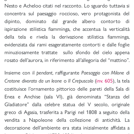
Nesto e Acheloo citati nel racconto. Lo sguardo tuttavia si
concentra sul paesaggio roccioso, vero protagonista del
dipinto, dominato dal grande albero contorto di
ispirazione stilistica fiamminga, che accentua la verticalità
della tela e rivela la derivazione stilistica fiamminga,
evidenziata dai rami esageratamente contorti e dalle foglie
minuziosamente trattate sullo sfondo del cielo appena
rosato dell’aurora, in riferimento all’allegoria del “mattino”.
Insieme con il
, raffigurante
pendant
Paesaggio con Milone di
o
(
inv. 605
), la tela
Crotone divorato da un leone
Il Crepuscolo
costituisce l’ornamento pittorico delle pareti della Sala di
Enea e Anchise (sala VI), già denominata “Stanza del
Gladiatore” dalla celebre statua del V secolo, originale
greco di Agasia, trasferita a Parigi nel 1808 a seguito della
vendita a Napoleone della collezione di antichità. La
decorazione dell’ambiente era stata inizialmente affidata a