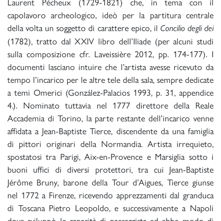
Laurent Pécheux (1729-1821) che, in tema con il
capolavoro archeologico, ideò per la partitura centrale
della volta un soggetto di carattere epico, il
Concilio degli dei
(1782), tratto dal XXIV libro dell’Iliade (per alcuni studi
sulla composizione cfr. Laveissière 2012, pp. 174-177). I
documenti lasciano intuire che l’artista avesse ricevuto da
tempo l’incarico per le altre tele della sala, sempre dedicate
a temi Omerici (González-Palacios 1993, p. 31, appendice
4.). Nominato tuttavia nel 1777 direttore della Reale
Accademia di Torino, la parte restante dell’incarico venne
affidata a Jean-Baptiste Tierce, discendente da una famiglia
di pittori originari della Normandia. Artista irrequieto,
spostatosi tra Parigi, Aix-en-Provence e Marsiglia sotto i
buoni uffici di diversi protettori, tra cui Jean-Baptiste
Jérôme Bruny, barone della Tour d’Aigues, Tierce giunse
nel 1772 a Firenze, ricevendo apprezzamenti dal granduca
di Toscana Pietro Leopoldo, e successivamente a Napoli
dove sviluppò le capacità di paesaggista ed ebbe modo di