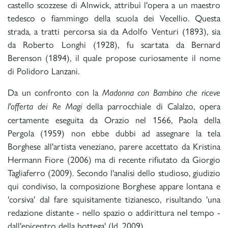
castello scozzese di Alnwick, attribuì l'opera a un maestro
tedesco o fiammingo della scuola dei Vecellio. Questa
strada, a tratti percorsa sia da Adolfo Venturi (1893), sia
da Roberto Longhi (1928), fu scartata da Bernard
Berenson (1894), il quale propose curiosamente il nome
di Polidoro Lanzani.
Da un confronto con la
Madonna con Bambino che riceve
della parrocchiale di Calalzo, opera
l'offerta dei Re Magi
certamente eseguita da Orazio nel 1566, Paola della
Pergola (1959) non ebbe dubbi ad assegnare la tela
Borghese all'artista veneziano, parere accettato da Kristina
Hermann Fiore (2006) ma di recente rifiutato da Giorgio
Tagliaferro (2009). Secondo l'analisi dello studioso, giudizio
qui condiviso, la composizione Borghese appare lontana e
'corsiva' dal fare squisitamente tizianesco, risultando 'una
redazione distante - nello spazio o addirittura nel tempo -
dall'epicentro della bottega' (Id. 2009).