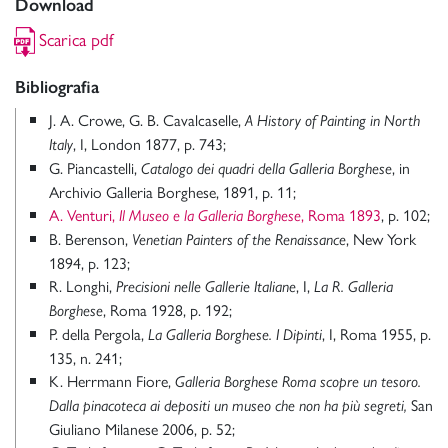
Download
Scarica pdf
Bibliografia
J. A. Crowe, G. B. Cavalcaselle,
A History of Painting in North
, I, London 1877, p. 743;
Italy
G. Piancastelli,
, in
Catalogo dei quadri della Galleria Borghese
Archivio Galleria Borghese, 1891, p. 11;
A. Venturi,
, Roma 1893
, p. 102;
Il Museo e la Galleria Borghese
B. Berenson,
, New York
Venetian Painters of the Renaissance
1894, p. 123;
R. Longhi,
, I,
Precisioni nelle Gallerie Italiane
La R. Galleria
, Roma 1928, p. 192;
Borghese
P. della Pergola,
, I, Roma 1955, p.
La Galleria Borghese. I Dipinti
135, n. 241;
K. Herrmann Fiore,
Galleria Borghese Roma scopre un tesoro.
San
Dalla pinacoteca ai depositi un museo che non ha più segreti,
Giuliano Milanese 2006, p. 52;