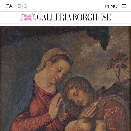
ENG
MENU
ITA