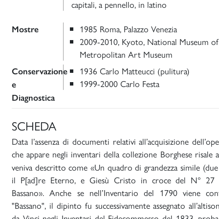
capitali, a pennello, in latino
1985 Roma, Palazzo Venezia
Mostre
2009-2010, Kyoto, National Museum of
Metropolitan Art Museum
1936 Carlo Matteucci (pulitura)
Conservazione
1999-2000 Carlo Festa
e
Diagnostica
SCHEDA
Data l’assenza di documenti relativi all’acquisizione dell’op
che appare negli inventari della collezione
Borghese risale 
veniva descritto come «Un quadro di grandezza simile (due
il P[ad]re Eterno, e Giesù Cristo in croce del N° 27 
Bassano». Anche se nell’Inventario del 1790 viene conf
"Bassano", il dipinto fu successivamente assegnato all’alt
da Vinci negli Inventari del Fidecommesso del 1833, proba