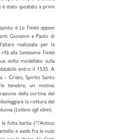
 è stato spostato a primi
dipinto è
La
Trinità appare
Santi Giovanni e Paolo di
altare realizzata per la
 rifà alla
Santissima Trinità
ua volta modellato sulla
atabile entro il 1535. A
na – Cristo, Spirito Santo
 le tenebre, un motivo
erazione della cortina del
boleggiare la rottura del
Nuova (
.
Lettera agli ebrei)
la folta barba (“l’Antico
ntello e siede fra le nubi
la per la chiesa dei Santi