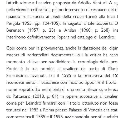
l’attribuzione a Leandro proposta da Adolfo Venturi. A se
nella vicenda critica fu il primo intervento di restauro del
quando sulla roccia ai piedi della croce tornò alla luce 
Pergola 1955, pp. 104-105). In seguito a tale scoperta D
Berenson (1957, p. 23) e Arslan (1960, p. 268) inse
inserirono definitivamente l’opera nel catalogo di Leandro.
Così come per la provenienza, anche la datazione del dipi
assenza di addentellati documentari, cui la critica ha cer
momento chiave per suddividere la cronologia della pr
Ponte è la sua nomina a cavaliere da parte di Mari
Serenissima, avvenuta tra il 1595 e la primavera del 15
riconoscimento il bassanese cominciò ad apporre il titolo
nome soprattutto nei dipinti di una certa rilevanza, e le ec
da Pattanaro (2018, p. 81) in opere successive al caval
come per Leandro firmarsi con il titolo ottenuto non fosse
tenutasi nel 1985 a Roma presso Palazzo di Venezia era sta
compresa tra il 1585 e il 1595, avvicinandola per stile ad al