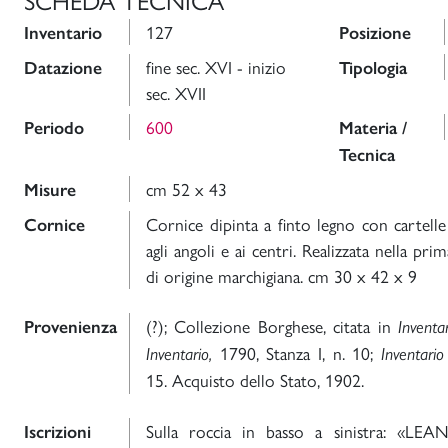
127
Inventario
Posizione
fine sec. XVI - inizio
Datazione
Tipologia
sec. XVII
600
Periodo
Materia /
Tecnica
cm 52 x 43
Misure
Cornice dipinta a finto legno con cartelle
Cornice
agli angoli e ai centri. Realizzata nella pr
di origine marchigiana. cm 30 x 42 x 9
(?); Collezione Borghese, citata in
Provenienza
Inventa
1790, Stanza I, n. 10;
Inventario,
Inventari
15.
Acquisto dello Stato, 1902.
Sulla roccia in basso a sinistra: «LEAN
Iscrizioni