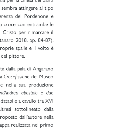
sembra attingere al tipo
erenza del Pordenone e
la croce con entrambe le
i Cristo per rimarcare il
ttanaro 2018, pp. 84-87).
oprie spalle e il volto è
del pittore.
ta dalla pala di Angarano
la
del Museo
Crocefissione
ne nella sua produzione
Sant’Andrea apostolo e due
databile a cavallo tra XVI
tresì sottolineato dalla
roposto dall’autore nella
appa realizzata nel primo