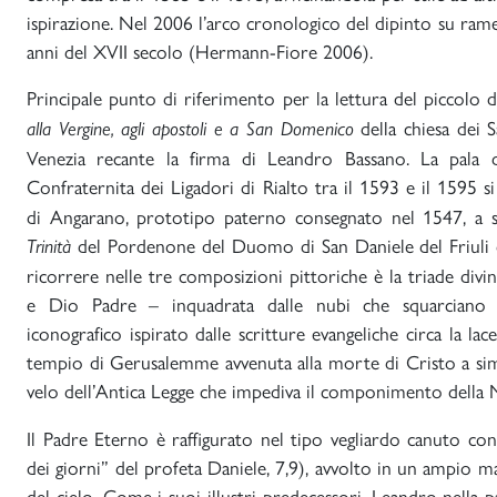
ispirazione. Nel 2006 l’arco cronologico del dipinto su rame
anni del XVII secolo (Hermann-Fiore 2006).
Principale punto di riferimento per la lettura del piccolo 
della chiesa dei 
alla Vergine, agli apostoli e a San Domenico
Venezia recante la firma di Leandro Bassano. La pala d’
Confraternita dei Ligadori di Rialto tra il 1593 e il 1595 si
di Angarano, prototipo paterno consegnato nel 1547, a s
del Pordenone del Duomo di San Daniele del Friuli d
Trinità
ricorrere nelle tre composizioni pittoriche è la triade divi
e Dio Padre – inquadrata dalle nubi che squarciano
iconografico ispirato dalle scritture evangeliche circa la lac
tempio di Gerusalemme avvenuta alla morte di Cristo a sim
velo dell’Antica Legge che impediva il componimento della 
Il Padre Eterno è raffigurato nel tipo vegliardo canuto con 
dei giorni” del profeta Daniele, 7,9), avvolto in un ampio ma
del cielo. Come i suoi illustri predecessori, Leandro nella pa