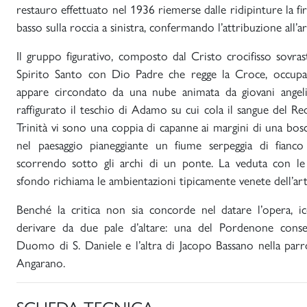
restauro effettuato nel 1936 riemerse dalle ridipinture la fir
basso sulla roccia a sinistra, confermando l’attribuzione all’ar
Il gruppo figurativo, composto dal Cristo crocifisso sovra
Spirito Santo con Dio Padre che regge la Croce, occupa 
appare circondato da una nube animata da giovani angeli
raffigurato il teschio di Adamo su cui cola il sangue del Rede
Trinità vi sono una coppia di capanne ai margini di una bosc
nel paesaggio pianeggiante un fiume serpeggia di fianco
scorrendo sotto gli archi di un ponte. La veduta con le
sfondo richiama le ambientazioni tipicamente venete dell’arti
Benché la critica non sia concorde nel datare l’opera, ic
derivare da due pale d’altare: una del Pordenone conser
Duomo di S. Daniele e l’altra di Jacopo Bassano nella parroc
Angarano.
SCHEDA TECNICA