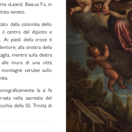
ma «Leand. Bass.us F.», in
tista veneto.
stato dalla colomba dello
il centro del dipinto e
. Ai piedi della croce è
ntore; alla sinistra della
aglia, mentre sulla destra
 alle mura di una città
 montagne cerulee sullo
sta.
onograficamente la si fa
vata nella sacrestia del
chia della SS. Trinità di