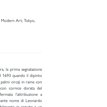
 Modern Art; Tokyo,
era, la prima segnalazione
al 1693 quando il dipinto
 palmi circa) in rame con
con cornice dorata del
ermata l’attribuzione a
isonante nome di Leonardo
bilmente in seguito a un