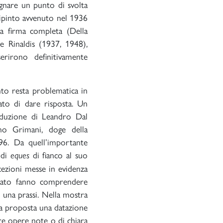
gnare un punto di svolta
 dipinto avvenuto nel 1936
la firma completa (Della
e Rinaldis (1937, 1948),
rirono definitivamente
nto resta problematica in
cato di dare risposta. Un
oduzione di Leandro Dal
no Grimani, doge della
96. Da quell’importante
 di
di fianco al suo
eques
cezioni messe in evidenza
ierato fanno comprendere
 una prassi. Nella mostra
ta proposta una datazione
tre opere note o di chiara