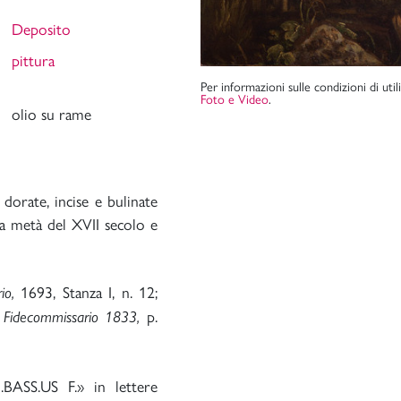
Deposito
pittura
Per informazioni sulle condizioni di uti
Foto e Video
.
olio su rame
 dorate, incise e bulinate
ima metà del XVII secolo e
1693, Stanza I, n. 12;
rio,
p.
o Fidecommissario
1833,
.BASS.US F.» in lettere