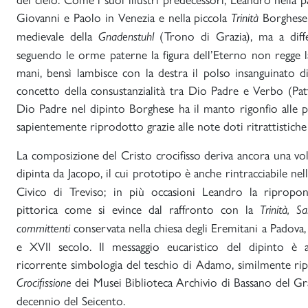
Giovanni e Paolo in Venezia e nella piccola
Borghese 
Trinità
medievale della
(Trono di Grazia), ma a diff
Gnadenstuhl
seguendo le orme paterne la figura dell’Eterno non regge 
mani, bensì lambisce con la destra il polso insanguinato d
concetto della consustanzialità tra Dio Padre e Verbo (Pa
Dio Padre nel dipinto Borghese ha il manto rigonfio alle pr
sapientemente riprodotto grazie alle note doti ritrattistiche 
La composizione del Cristo crocifisso deriva ancora una vol
dipinta da Jacopo, il cui prototipo è anche rintracciabile nel
Civico di Treviso; in più occasioni Leandro la ripropo
pittorica come si evince dal raffronto con la
Trinità, 
conservata nella chiesa degli Eremitani a Padova, 
committenti
e XVII secolo. Il messaggio eucaristico del dipinto è al
ricorrente simbologia del teschio di Adamo, similmente rip
dei Musei Biblioteca Archivio di Bassano del Gr
Crocifissione
decennio del Seicento.