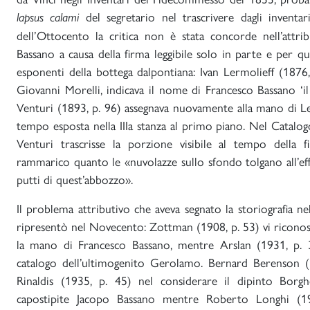
del segretario
nel trascrivere dagli inventa
lapsus calami
dell’Ottocento la critica non è stata concorde nell’attri
Bassano a causa della firma leggibile solo in parte e per que
esponenti della bottega dalpontiana: Ivan Lermolieff (187
Giovanni Morelli, indicava il nome di Francesco Bassano ‘
Venturi (1893, p. 96) assegnava nuovamente alla mano di L
tempo esposta nella IIIa stanza al primo piano. Nel Catalog
Venturi trascrisse la porzione visibile al tempo della 
rammarico quanto le «nuvolazze sullo sfondo tolgano all’effe
putti di quest’abbozzo».
Il problema attributivo che aveva segnato la storiografia ne
ripresentò nel Novecento: Zottman (1908, p. 53) vi riconosce
la mano di Francesco Bassano, mentre Arslan (1931, p. 3
catalogo dell’ultimogenito Gerolamo. Bernard Berenson
Rinaldis (1935, p. 45) nel considerare il dipinto Borghe
capostipite Jacopo Bassano mentre Roberto Longhi (1