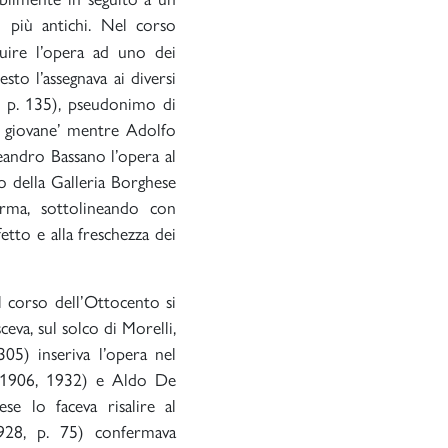
ri più antichi. Nel corso
buire l’opera ad uno dei
sto l’assegnava ai diversi
6, p. 135), pseudonimo di
il giovane’ mentre Adolfo
eandro Bassano l’opera al
o della Galleria Borghese
firma, sottolineando con
tto e alla freschezza dei
l corso dell’Ottocento si
va, sul solco di Morelli,
05) inseriva l’opera nel
 (1906, 1932) e Aldo De
se lo faceva risalire al
928, p. 75) confermava