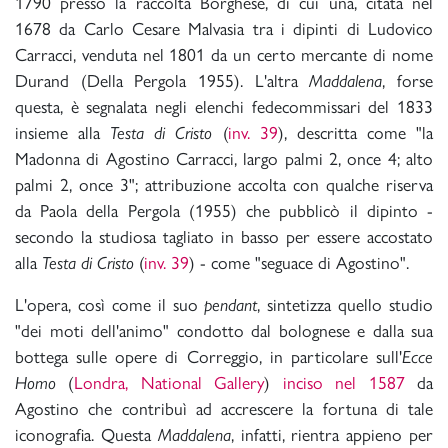
1790 presso la raccolta Borghese, di cui una, citata nel
1678 da Carlo Cesare Malvasia tra i dipinti di Ludovico
Carracci, venduta nel 1801 da un certo mercante di nome
Durand (Della Pergola 1955). L'altra
Maddalena
, forse
questa, è segnalata negli elenchi fedecommissari del 1833
insieme alla
Testa di Cristo
(
inv. 39
), descritta come "la
Madonna di Agostino Carracci, largo palmi 2, once 4; alto
palmi 2, once 3"; attribuzione accolta con qualche riserva
da Paola della Pergola (1955) che pubblicò il dipinto -
secondo la studiosa tagliato in basso per essere accostato
alla
Testa di Cristo
(
inv. 39
) - come "seguace di Agostino".
L'opera, così come il suo
pendant
, sintetizza quello studio
"dei moti dell'animo" condotto dal bolognese e dalla sua
bottega sulle opere di Correggio, in particolare sull'
Ecce
Homo
(
Londra, National Gallery
)
inciso nel 1587
da
Agostino che contribuì ad accrescere la fortuna di tale
iconografia. Questa
Maddalena
, infatti, rientra appieno per