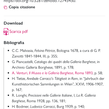
https://doi.org/10.5281/zenodo.12745450.
Copia citazione
Download
Scarica pdf
Bibliografia
C.C. Malvasia,
Felsina Pittrice
, Bologna 1678, a cura di G. P.
Zanotti 1841-1844, III, p. 355;
G. Piancastelli,
Catalogo dei quadri della Galleria Borghese
, in
Archivio Galleria Borghese, 1891, p. 178;
A. Venturi,
Il Museo e la Galleria Borghese
, Roma 1893
, p. 58;
H. Tietze,
Annibale Carracci’s Tätigkeit in Rom
, in “Jahrbuch der
Kunsthistorischen Sammlungen in Wien”, XXVI, 1906-1907,
p. 167;
R. Longhi,
Precisioni nelle Gallerie Italiane
, I,
La R. Galleria
Borghese
, Roma 1928, pp. 136, 181;
H. Bodmer,
Ludovico Carracci
, Burg 1939, p. 140;