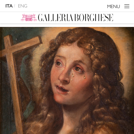
ITA
ENG
MENU