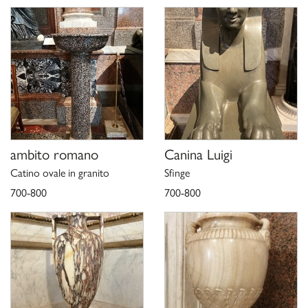
, in “Studi di storia dell’arte”, 29 (2018),
della Lotteria del 1792
pp. 190-191.
A. González-Palacios,
, Milano
I Valadier. Andrea, Luigi, Giuseppe
2019, pp. 162-164.
M. Minozzi, scheda in
Valadier. Splendore nella Roma del
, catalogo della mostra (Roma, Galleria Borghese,
Settecento
2019-2020), a cura di A. Coliva, G. Leardi, Milano 2019, pp.
188-189, cat. 2.
C. Teolato,
, in
La bottega di Luigi Valadier: le fusioni in bronzo
, catalogo della
Valadier. Splendore nella Roma del Settecento
ambito romano
Canina Luigi
mostra (Roma, Galleria Borghese, 2019-2020), a cura di A.
Catino ovale in granito
Sfinge
Coliva, G. Leardi, Milano 2019, pp. 46-59.
700-800
700-800
Scheda di catalogo 12/01008654, Pellizzari S., 1983;
aggiornamento Felici S., 2020.