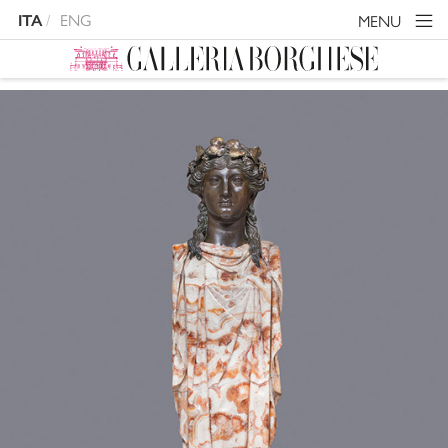
ENG
MENU
ITA