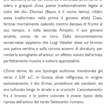
edera e grappoli d’uva, piante tradizionalmente legate al
culto del dio. Dioniso (Bacco è il nome latino), infatti,
aveva trasformato nella prima il giovane atleta Cisso,
feritosi mortalmente cadendo mentre danzava di fronte al
suo tempio, e nella seconda Ampelo, il suo giovane
amante, ucciso da un toro. Dalla documentazione
conservatasi sappiamo che Luigi Valadier stese sul bronzo
una patina verdina e sulla corona accenni di doratura, per
renderla somigliante all’antico: un effetto voluto dall’artista,
perfettamente riuscito e tuttora apprezzabile.
L’
deriva da una tipologia scultorea menzionata già
Erma
verso il 520 a.C. in Grecia, dove raffigurava, in origine
esclusivamente, il dio Ermes, protettore dei viandanti, ed
era collocata lungo le strade e ai crocicchi. L’accostamento
fra il bronzo e le pietre colorate è invece tipico della
ripresa dell’antico del tardo Settecento romano.