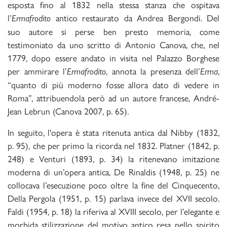
esposta fino al 1832 nella stessa stanza che ospitava
l’
antico restaurato da Andrea Bergondi. Del
Ermafrodito
suo autore si perse ben presto memoria, come
testimoniato da uno scritto di Antonio Canova, che, nel
1779, dopo essere andato in visita nel Palazzo Borghese
per ammirare l’
, annota la presenza dell’
,
Ermafrodito
Erma
“quanto di più moderno fosse allora dato di vedere in
Roma”, attribuendola però ad un autore francese, André-
Jean Lebrun (Canova 2007, p. 65).
In seguito, l'opera è stata ritenuta antica dal Nibby (1832,
p. 95), che per primo la ricorda nel 1832. Platner (1842, p.
248) e Venturi (1893, p. 34) la ritenevano imitazione
moderna di un’opera antica, De Rinaldis (1948, p. 25) ne
collocava l’esecuzione poco oltre la fine del Cinquecento,
Della Pergola (1951, p. 15) parlava invece del XVII secolo.
Faldi (1954, p. 18) la riferiva al XVIII secolo, per l’elegante e
morbida stilizzazione del motivo antico resa nello spirito