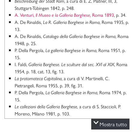
, a cura di E. Z. Platner, III, 3,
Beschreibung der Stadt Rom
Stuttgart-Tübingen 1842, p. 248.
A. Venturi,
, Roma 1893
, p. 34.
Il Museo e la Galleria Borghese
A. De Rinaldis,
, Roma 1935, p.
La R. Galleria Borghese in Roma
13.
A. De Rinaldis,
, Roma
Catalogo della Galleria Borghese in Roma
1948, p. 25.
P. Della Pergola,
, Roma 1951, p.
La galleria Borghese in Roma
15.
I. Faldi,
, Roma
Galleria Borghese. Le sculture dal sec. XVI al XIX
1954, p. 18, cat. 13, fig. 13.
, a cura di V. Martinelli, C.
La protomoteca Capitolina
Pietrangeli, Roma 1955, p. 39, fig. 31.
P. Della Pergola,
, Roma 1974, p.
La Galleria Borghese in Roma
15.
a cura di S. Staccioli, P.
Le collezioni della Galleria Borghese,
Moreno, Milano 1981, p. 103.
A. González-Palacios,
, in
Valadier a Palazzo Borghese
Mostra tutto
“Antologia di Belle Arti”, XLIII-XLVII, 1993, pp. 34-51.