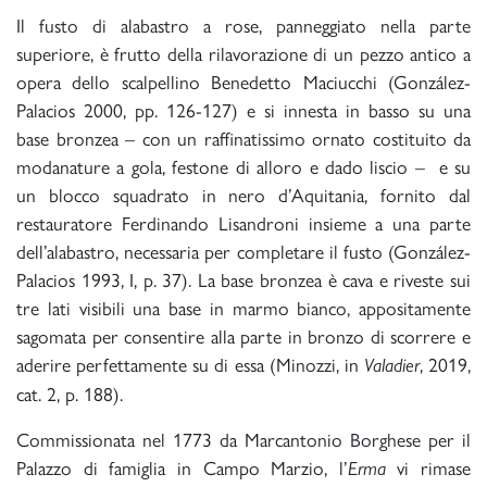
Il fusto di alabastro a rose, panneggiato nella parte
superiore, è frutto della rilavorazione di un pezzo antico a
opera dello scalpellino Benedetto Maciucchi (González-
Palacios 2000, pp. 126-127) e si innesta in basso su una
base bronzea – con un raffinatissimo ornato costituito da
modanature a gola, festone di alloro e dado liscio – e su
un blocco squadrato in nero d’Aquitania, fornito dal
restauratore Ferdinando Lisandroni insieme a una parte
dell’alabastro, necessaria per completare il fusto (González-
Palacios 1993, I, p. 37). La base bronzea è cava e riveste sui
tre lati visibili una base in marmo bianco, appositamente
sagomata per consentire alla parte in bronzo di scorrere e
aderire perfettamente su di essa (Minozzi, in
, 2019,
Valadier
cat. 2, p. 188).
Commissionata nel 1773 da Marcantonio Borghese per il
Palazzo di famiglia in Campo Marzio, l’
vi rimase
Erma