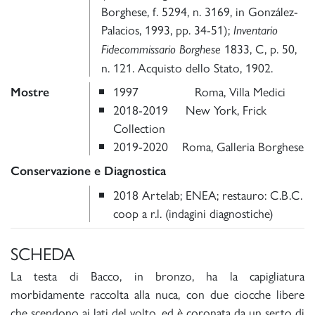
Borghese, f. 5294, n. 3169, in González-
Palacios, 1993, pp. 34-51);
Inventario
1833, C, p. 50,
Fidecommissario Borghese
n. 121. Acquisto dello Stato, 1902.
1997 Roma, Villa Medici
Mostre
2018-2019 New York, Frick
Collection
2019-2020 Roma, Galleria Borghese
Conservazione e Diagnostica
2018 Artelab; ENEA; restauro: C.B.C.
coop a r.l. (indagini diagnostiche)
SCHEDA
La testa di Bacco, in bronzo, ha la capigliatura
morbidamente raccolta alla nuca, con due ciocche libere
che scendono ai lati del volto, ed è coronata da un serto di