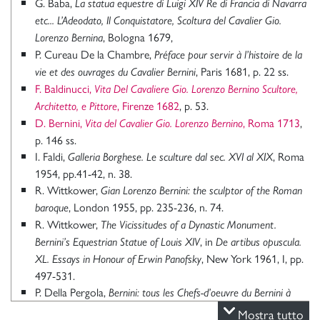
G. Baba,
La statua equestre di Luigi XIV Re di Francia di Navarra
etc... L’Adeodato, Il Conquistatore, Scoltura del Cavalier Gio.
, Bologna 1679,
Lorenzo Bernina
P. Cureau De la Chambre,
Préface pour servir à l’histoire de la
, Paris 1681, p. 22 ss.
vie et des ouvrages du Cavalier Bernini
F. Baldinucci,
Vita Del Cavaliere Gio. Lorenzo Bernino Scultore,
, Firenze 1682
, p. 53.
Architetto, e Pittore
D. Bernini,
, Roma 1713
,
Vita del Cavalier Gio. Lorenzo Bernino
p. 146 ss.
I. Faldi,
, Roma
Galleria Borghese. Le sculture dal sec. XVI al XIX
1954, pp.41-42, n. 38.
R. Wittkower,
Gian Lorenzo Bernini: the sculptor of the Roman
, London 1955, pp. 235-236, n. 74.
baroque
R. Wittkower,
The Vicissitudes of a Dynastic Monument.
, in
Bernini’s Equestrian Statue of Louis XIV
De artibus opuscula.
, New York 1961, I, pp.
XL. Essays in Honour of Erwin Panofsky
497-531.
P. Della Pergola,
Bernini: tous les Chefs-d’oeuvre du Bernini à
, Roma 1963, p. 2.
Rome, à Florence, à Londres, etc.
Mostra tutto