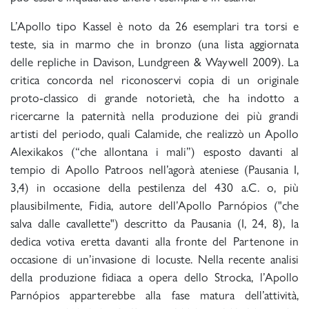
L’Apollo tipo Kassel è noto da 26 esemplari tra torsi e
teste, sia in marmo che in bronzo (una lista aggiornata
delle repliche in Davison, Lundgreen & Waywell 2009). La
critica concorda nel riconoscervi copia di un originale
proto-classico di grande notorietà, che ha indotto a
ricercarne la paternità nella produzione dei più grandi
artisti del periodo, quali Calamide, che realizzò un Apollo
Alexikakos (“che allontana i mali”) esposto davanti al
tempio di Apollo Patroos nell’agorà ateniese (Pausania I,
3,4) in occasione della pestilenza del 430 a.C. o, più
plausibilmente, Fidia, autore dell’Apollo Parnópios ("che
salva dalle cavallette") descritto da Pausania (I, 24, 8), la
dedica votiva eretta davanti alla fronte del Partenone in
occasione di un’invasione di locuste. Nella recente analisi
della produzione fidiaca a opera dello Strocka, l’Apollo
Parnópios apparterebbe alla fase matura dell’attività,