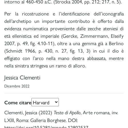
intorno al 460-450 a.C. (Strocka 2004, pp. 212; 217, n. 5).
Per la ricostruzione e l’identificazione dell’iconografia
dell’archetipo un importante contributo è offerto dalla
evidenza numismatica proveniente dalle zecche ateniesi di
età ellenistica ed imperiale (Gercke, Zimmermann, Elseify
2007, p. 49, fig. 4.10-11), oltre a una gemma già a Berlino
(Schmidt 1966, p. 430, n. 27, fig. 13, 3) in cui il dio è
effigiato con l’arco nella mano destra abbassata, mentre
nella sinistra stringeva un ramo di alloro.
Jessica Clementi
Dicembre 2022
Come citare
Clementi, Jessica (2022)
, Arte romana, inv.
Testa di Apollo
LXIII, Roma: Galleria Borghese. DOI:
https://doi.org/10.5281/zenodo.12802537.