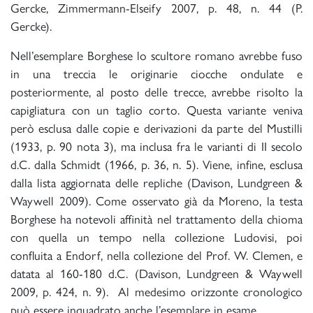
Gercke, Zimmermann-Elseify 2007, p. 48, n. 44 (P.
Gercke).
Nell’esemplare Borghese lo scultore romano avrebbe fuso
in una treccia le originarie ciocche ondulate e
posteriormente, al posto delle trecce, avrebbe risolto la
capigliatura con un taglio corto. Questa variante veniva
però esclusa dalle copie e derivazioni da parte del Mustilli
(1933, p. 90 nota 3), ma inclusa fra le varianti di II secolo
d.C. dalla Schmidt (1966, p. 36, n. 5). Viene, infine, esclusa
dalla lista aggiornata delle repliche (Davison, Lundgreen &
Waywell 2009). Come osservato già da Moreno, la testa
Borghese ha notevoli affinità nel trattamento della chioma
con quella un tempo nella collezione Ludovisi, poi
confluita a Endorf, nella collezione del Prof. W. Clemen, e
datata al 160-180 d.C. (Davison, Lundgreen & Waywell
2009, p. 424, n. 9). Al medesimo orizzonte cronologico
può essere inquadrato anche l’esemplare in esame.