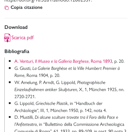
Copia citazione
Download
Scarica pdf
Bibliografia
A. Venturi,
, Roma 1893
, p. 20.
Il Museo e la Galleria Borghese
G. Giusti,
La Galerie Borghèse et la Ville Humbert Premier à
, Roma 1904, p. 20.
Rome
W. Amelung, P. Arndt, G. Lippold,
Photographische
, X, 1, München 1925, nn.
Einzelaufnahmen antiker Skulpturen
2720-2721.
G. Lippold,
, in “Handbuch der
Griechische Plastik
Archäologie“, III, 1, München 1950, p. 142, nota 4.
D. Mustilli,
Di alcune sculture trovate tra il Foro della Pace e
, in “Bullettino della Commissione Archeologica
l'Anfiteteatro
Comunale di Roma”, 61, 1933, pp. 89-109, in part. 90 nota 3.