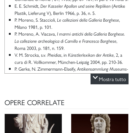
E. E. Schmidt,
(Antike
Der Kasseler Apollon und seine Repliken
Plastik, Lieferung V), Berlin 1966, p. 36, n. 5.
P. Moreno, S. Staccioli,
,
Le collezioni della Galleria Borghese
Milano 1981, p. 101.
P. Moreno, A. Viacava,
I marmi antichi della Galleria Borghese.
,
La collezione archeologica di Camillo e Francesco Borghese
Roma 2003, p. 181, n. 159.
V. M. Strocka, s.v
, in
, 2, a
. Pheidias
Künstlerlexikon
der Antike
cura di R. Vollkommer, München-Leipzig 2004, pp. 210-36.
P. Gerke, N. Zimmermann-Elseify,
Antikensammlung Museums-
, Main am Rhein
Landschaft Hessen Kassel. Antike Skulpturen
Mostra tutto
2007.
C. Cullen Davison, B. Lundgreen, G. B. Waywell,
Pheidias, The
,
, in “Bulletin of the Institute of
Sculptures & Ancient Sources
1
OPERE CORRELATE
Classical Studies. Supplement”, 2009, pp. 417-432, n. 13.
Scheda di catalogo 12/01008379, P. Moreno 1975;
aggiornamento G. Ciccarello 2021.