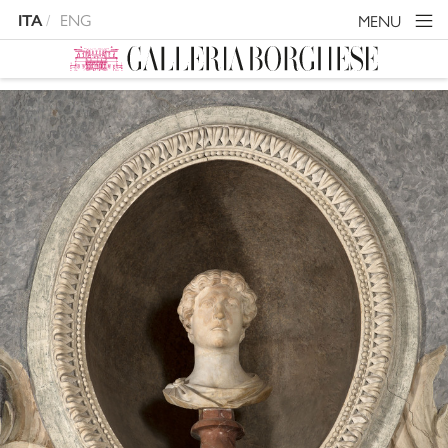
ENG
MENU
ITA