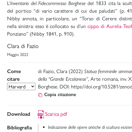
L’
Inventario del Fidecommesso Borghese
del 1833 cita la scul
del portico “di vario carattere di cui due paludati” (p. 
Nibby annota, in particolare, un “Torso di Cerere distint
nella sinistra: esso è collocato su d’un
cippo di Aurelia Teof
Ponziano” (Nibby 1841, p. 910).
Clara di Fazio
Maggio 2022
Come
di Fazio, Clara (2022)
Statua femminile ammant
citare
della “Grande Ercolanese”
, Arte romana, inv. X
Borghese. DOI: https://doi.org/10.5281/zen
Copia citazione
Download
Scarica pdf
Bibliografia
Indicazione delle opere antiche di scultura esisten