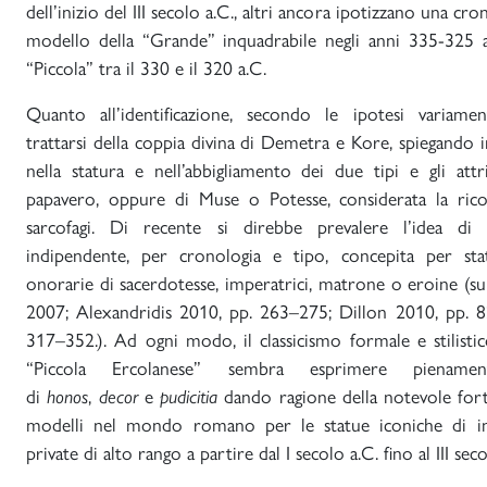
dell’inizio del III secolo a.C., altri ancora ipotizzano una cron
modello della “Grande” inquadrabile negli anni 335-325 a
“Piccola” tra il 330 e il 320 a.C.
Quanto all’identificazione, secondo le ipotesi variam
trattarsi della coppia divina di Demetra e Kore, spiegando 
nella statura e nell’abbigliamento dei due tipi e gli att
papavero, oppure di Muse o Potesse, considerata la ricor
sarcofagi. Di recente si direbbe prevalere l’idea di 
indipendente, per cronologia e tipo, concepita per stat
onorarie di sacerdotesse, imperatrici, matrone o eroine (s
2007; Alexandridis 2010, pp. 263–275; Dillon 2010, pp. 8
317–352.). Ad ogni modo, il classicismo formale e stilisti
“Piccola Ercolanese” sembra esprimere piename
di
honos
,
decor
e
pudicitia
dando ragione della notevole fort
modelli nel mondo romano per le statue iconiche di imp
private di alto rango a partire dal I secolo a.C. fino al III sec