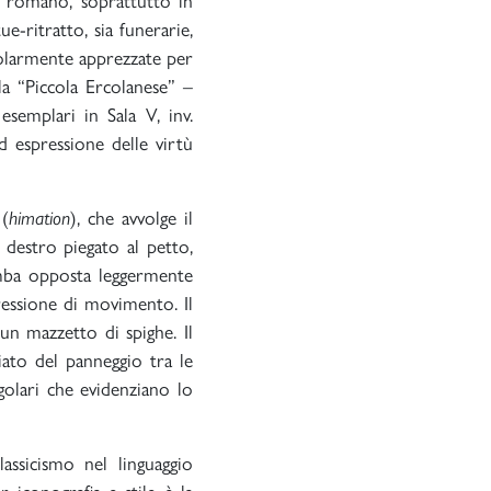
 romano, soprattutto in
e-ritratto, sia funerarie,
colarmente apprezzate per
lla “Piccola Ercolanese” –
esemplari in Sala V, inv.
 espressione delle virtù
 (
himation
), che avvolge il
destro piegato al petto,
amba opposta leggermente
pressione di movimento. Il
un mazzetto di spighe. Il
iato del panneggio tra le
ngolari che evidenziano lo
lassicismo nel linguaggio