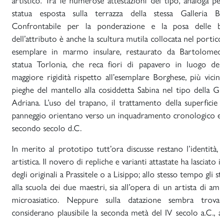
artistico. Tra le numerose attestazioni del tipo, analoga pe
statua esposta sulla terrazza della stessa Galleria 
Confrontabile per la ponderazione e la posa delle b
dell’attributo è anche la scultura mutila collocata nel port
esemplare in marmo insulare, restaurato da Bartolomeo 
statua Torlonia, che reca fiori di papavero in luogo de
maggiore rigidità rispetto all’esemplare Borghese, più vic
pieghe del mantello alla cosiddetta Sabina nel tipo della G
Adriana. L’uso del trapano, il trattamento della superfic
panneggio orientano verso un inquadramento cronologico en
secondo secolo d.C.
In merito al prototipo tutt’ora discusse restano l’identità, 
artistica. Il novero di repliche e varianti attastate ha lasciat
degli originali a Prassitele o a Lisippo; allo stesso tempo gli
alla scuola dei due maestri, sia all’opera di un artista di 
microasiatico. Neppure sulla datazione sembra trova
considerano plausibile la seconda metà del IV secolo a.C.,