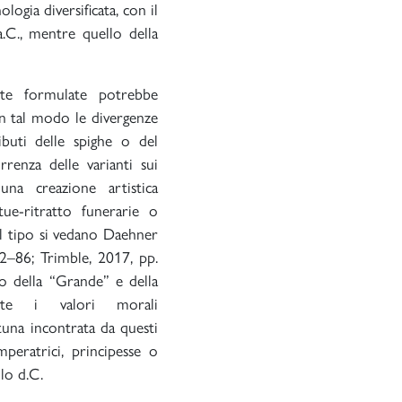
ologia diversificata, con il
.C., mentre quello della
ente formulate potrebbe
in tal modo le divergenze
ributi delle spighe o del
renza delle varianti sui
una creazione artistica
ue-ritratto funerarie o
ul tipo si vedano Daehner
2–86; Trimble, 2017, pp.
co della “Grande” e della
nte i valori morali
una incontrata da questi
eratrici, principesse o
olo d.C.