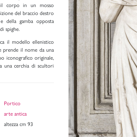
 il corpo in un mosso
izione del braccio destro
 e della gamba opposta
di spighe.
a il modello ellenistico
he prende il nome da una
o iconografico originale,
a una cerchia di scultori
Portico
arte antica
altezza cm 93