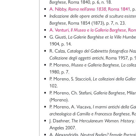
Borghese
, Roma 1840, p. 6, n. 18.
A. Nibby,
Roma nell’anno 1838
, Roma 1841
, p
Indicazione delle opere antiche di scultura esisten
Borghese
, Roma 1854 (1873), p. 7, n. 23.
A. Venturi,
Il Museo e la Galleria Borghese
, Ro
G. Giusti,
La Galerie Borghèse et la Ville Humb
1904, p. 14.
R. Calza,
Catalogo del Gabinetto fotografico Naz
Collezione degli oggetti antichi
, Roma 1957, p. 9
P. Moreno,
Museo e Galleria Borghese, La colle
1980, p. 7.
P. Moreno, S. Staccioli,
Le collezioni della Galle
102.
P. Moreno, Ch. Stefani,
Galleria Borghese
, Mila
(Moreno).
P. Moreno, A. Viacava,
I marmi antichi della Ga
archeologica di Camillo e Francesco Borghese
, R
J. Daehner,
The Herculaneum Women. History, C
Angeles 2007.
A. Alexandridis,
Neutral Bodies? Female Portrai