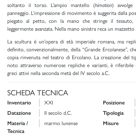
soltanto il torso. L’ampio mantello (
himation
) avvolge
panneggio. L’impressione di movimento è suggerita dalla pos
piegato al petto, con la mano che stringe il tessuto,
leggermente avanzata. Nella mano sinistra reca un mazzetto 
La scultura è un’opera di età imperiale romana, ma replic
definito, convenzionalmente, della “Grande Ercolanese”, c
copia rinvenuta nel teatro di Ercolano. La creazione del tip
noto attraverso numerose repliche e varianti, è riferibile 
greci attivi nella seconda metà del IV secolo a.C.
SCHEDA TECNICA
Inventario
XXI
Posizione
Datazione
II secolo d.C.
Tipologia
Materia /
marmo lunense
Misure
Tecnica