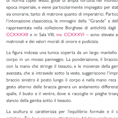
di norma
capite velato
, gode di ampia fortuna nel mondo
epoca imperiale, e viene particolarmente impiegato per statu
sia onorarie, tanto di matrone quanto di imperatrici. Parti
l’intonazione classicistica, le immagini della “Grande” e de
rappresentata nella collezione Borghese di antichità dagli 
CCXXXXII
e in Sala VIII,
inv. CCXXXVI
– sono elevate ad
matronali e dei valori morali di onore e pudicizia.
La figura indossa una tunica coperta da un largo mantello
corpo in un mosso panneggio. La ponderazione, il braccio 
con la mano che stringe il tessuto, e le movenze della g
avanzata, che si intravede sotto la veste, suggeriscono l’im
braccio sinistro è posto lungo il corpo e nella mano reca 
gesto alterno delle braccia genera un andamento differenz
spalle, il busto e il ventre, dove si raccoglie in pieghe tria
slancio della gamba sotto il tessuto.
La scultura si caratterizza per l’equilibrio formale e il c