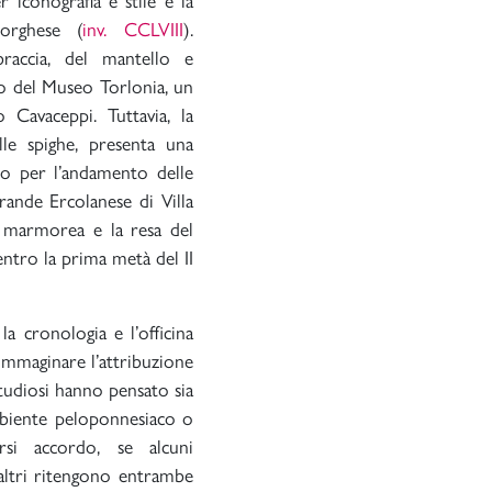
r iconografia e stile è la
Borghese (
inv. CCLVIII
).
raccia, del mantello e
ico del Museo Torlonia, un
Cavaceppi. Tuttavia, la
lle spighe, presenta una
ino per l’andamento delle
rande Ercolanese di Villa
ie marmorea e la resa del
tro la prima metà del II
la cronologia e l’officina
o immaginare l’attribuzione
 studiosi hanno pensato sia
ambiente peloponnesiaco o
rsi accordo, se alcuni
 altri ritengono entrambe