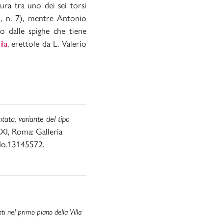
tura tra uno dei sei torsi
41, n. 7), mentre Antonio
o dalle spighe che tiene
ila
, erettole da L. Valerio
ata, variante del tipo
XI, Roma: Galleria
odo.13145572.
ti nel primo piano della Villa