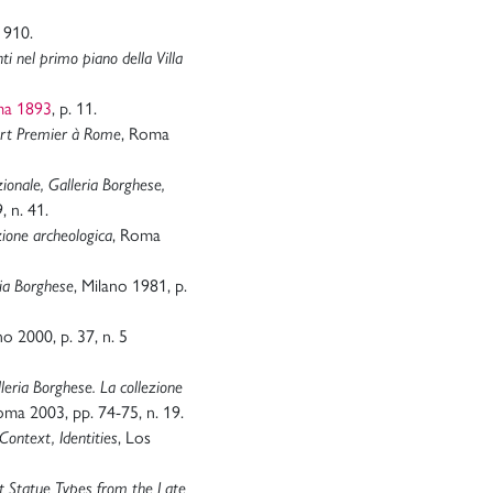
. 910.
ti nel primo piano della Villa
ma 1893
, p. 11.
ert Premier à Rome
, Roma
ionale, Galleria Borghese,
, n. 41.
zione archeologica
, Roma
ria Borghese
, Milano 1981, p.
no 2000, p. 37, n. 5
lleria Borghese. La collezione
oma 2003, pp. 74-75, n. 19.
ontext, Identities
, Los
t Statue Types from the Late