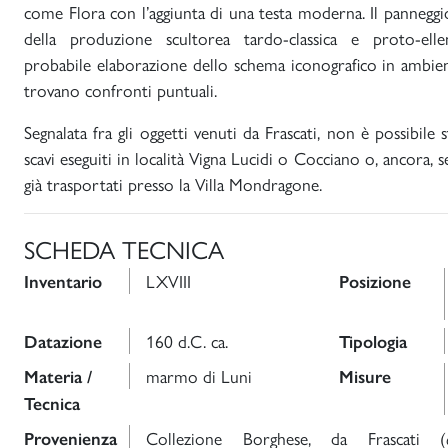
come Flora con l’aggiunta di una testa moderna. Il panneggio
della produzione scultorea tardo-classica e proto-elle
probabile elaborazione dello schema iconografico in ambien
trovano confronti puntuali.
Segnalata fra gli oggetti venuti da Frascati, non è possibile 
scavi eseguiti in località Vigna Lucidi o Cocciano o, ancora, se
già trasportati presso la Villa Mondragone.
SCHEDA TECNICA
LXVIII
Inventario
Posizione
160 d.C. ca.
Datazione
Tipologia
marmo di Luni
Materia /
Misure
Tecnica
Collezione Borghese, da Frascati (
Provenienza