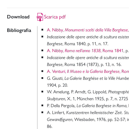
Scarica pdf
Download
A. Nibby,
Bibliografia
Monumenti scelti della Villa Borghese
Indicazione delle opere antiche di scultura esisten
, Roma 1840, p. 11, n. 17.
Borghese
A. Nibby,
, Roma 1841
, p
Roma nell’anno 1838
Indicazione delle opere antiche di scultura esisten
, Roma 1854 (1873), p. 13, n. 16.
Borghese
A. Venturi,
, Ro
Il Museo e la Galleria Borghese
G. Giusti,
La Galerie Borghèse et la Ville Humb
1904, p. 20.
W. Amelung, P. Arndt, G. Lippold,
Photographi
, X, 1, München 1925, p. 7, n. 2725 
Skulpturen
P. Della Pergola,
,
La Galleria Borghese in Roma
A. Linfert,
Kunstzentren hellenistischer Zeit. St
, Wiesbaden, 1976, pp. 52-57; in 
Gewandfiguren
86.