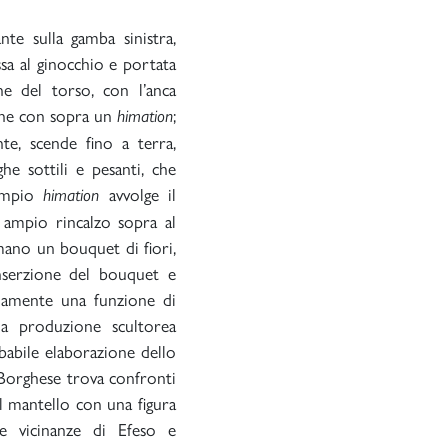
nte sulla gamba sinistra,
ssa al ginocchio e portata
ne del torso, con l’anca
itone con sopra un
;
himation
nte, scende fino a terra,
he sottili e pesanti, che
’ampio
avvolge il
himation
 ampio rincalzo sopra al
a mano un bouquet di fiori,
nserzione del bouquet e
ariamente una funzione di
lla produzione scultorea
babile elaborazione dello
 Borghese trova confronti
l mantello con una figura
le vicinanze di Efeso e