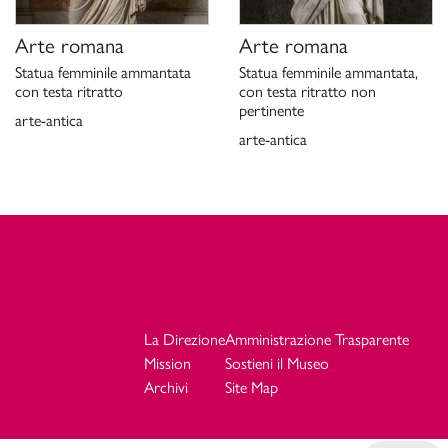
Arte romana
Arte romana
Statua femminile ammantata
Statua femminile ammantata,
con testa ritratto
con testa ritratto non
pertinente
arte-antica
arte-antica
La Direzione
Amministrazione Trasparente
Mission
Sostieni il Museo
Archivi
Site Map