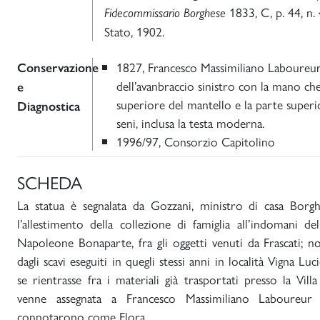
1833, C, p. 44, n. 
Fidecommissario Borghese
Stato, 1902.
1827, Francesco Massimiliano Laboureur:
Conservazione
dell’avanbraccio sinistro con la mano che s
e
superiore del mantello e la parte superi
Diagnostica
seni, inclusa la testa moderna.
1996/97, Consorzio Capitolino
SCHEDA
La statua è segnalata da Gozzani, ministro di casa Borgh
l’allestimento della collezione di famiglia all’indomani del
Napoleone Bonaparte, fra gli oggetti venuti da Frascati; non
dagli scavi eseguiti in quegli stessi anni in località Vigna L
se rientrasse fra i materiali già trasportati presso la V
venne assegnata a Francesco Massimiliano Laboureur
connotarono come Flora.