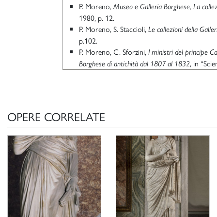
P. Moreno
, Museo e Galleria Borghese, La colle
1980, p. 12.
P. Moreno, S. Staccioli,
Le collezioni della Galle
p.102.
P. Moreno, C. Sforzini,
I ministri del principe C
, in “Scie
Borghese di antichità dal 1807 al 1832
pp. 339-371, in part. pp. 355.
P. Moreno,
, in
L’antico nella stanza
Venere vincitr
, Roma 1997, pp
Bonaparte alla Galleria Borghese
P. Moreno, C. Stefani,
, Milan
Galleria Borghese
OPERE CORRELATE
P. Moreno, A. Viacava,
I marmi antichi della Ga
, R
archeologica di Camillo e Francesco Borghese
Scheda di catalogo 12/99000442, G. Ciccarel