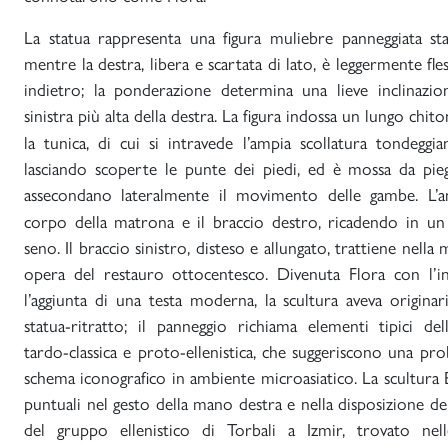
La statua rappresenta una figura muliebre panneggiata sta
mentre la destra, libera e scartata di lato, è leggermente fle
indietro; la ponderazione determina una lieve inclinazio
sinistra più alta della destra. La figura indossa un lungo ch
la tunica, di cui si intravede l’ampia scollatura tondeggia
lasciando scoperte le punte dei piedi, ed è mossa da pieg
assecondano lateralmente il movimento delle gambe. L
corpo della matrona e il braccio destro, ricadendo in un
seno. Il braccio sinistro, disteso e allungato, trattiene nell
opera del restauro ottocentesco. Divenuta Flora con l’i
l’aggiunta di una testa moderna, la scultura aveva origin
statua-ritratto; il panneggio richiama elementi tipici de
tardo-classica e proto-ellenistica, che suggeriscono una pro
schema iconografico in ambiente microasiatico. La scultura
puntuali nel gesto della mano destra e nella disposizione de
del gruppo ellenistico di Torbali a Izmir, trovato nel