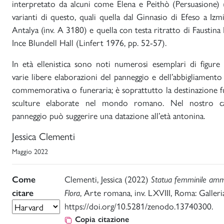
interpretato da alcuni come Elena e Peithò (Persuasione) 
varianti di questo, quali quella dal Ginnasio di Efeso a Izm
Antalya (inv. A 3180) e quella con testa ritratto di Faustina
Ince Blundell Hall (Linfert 1976, pp. 52-57).
In età ellenistica sono noti numerosi esemplari di figure
varie libere elaborazioni del panneggio e dell’abbigliament
commemorativa o funeraria; è soprattutto la destinazione fu
sculture elaborate nel mondo romano. Nel nostro ca
panneggio può suggerire una datazione all’età antonina.
Jessica Clementi
Maggio 2022
Clementi, Jessica (2022)
Come
Statua femminile amm
, Arte romana, inv. LXVIII, Roma: Galler
citare
Flora
https://doi.org/10.5281/zenodo.13740300.
Copia citazione