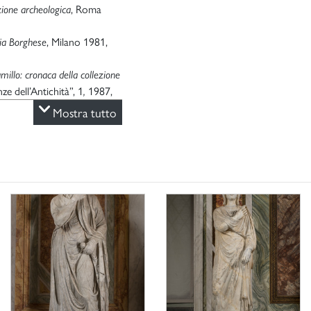
, Roma
zione archeologica
, Milano 1981,
ria Borghese
amillo: cronaca della collezione
nze dell’Antichità”, 1
1987,
,
Mostra tutto
ice: La Sala di Paolina
. 73-117, in part. p. 90.
o 2000, p. 74, n. 14a.
lleria Borghese. La collezione
oma 2003, p. 157, n. 124.
lo 2021