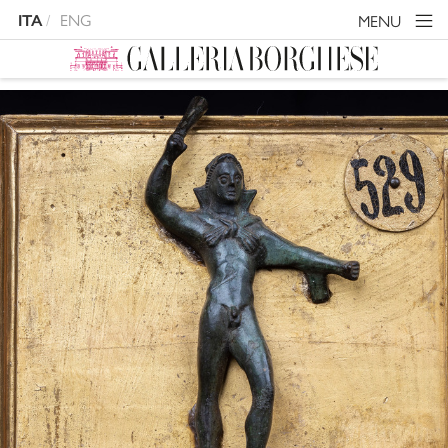
ENG
MENU
ITA