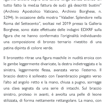
tutto fatto la med.sa fattura de sud.i già descritti bustini”
(Archivio Apostolico Vaticano, Archivio Borghese, n.
5294). In occasione della mostra “Valadier. Splendore nella
Roma del Settecento”, svoltasi nel 2019 presso la Galleria
Borghese, sono state effettuate delle indagini EDXRF sulla
figura che ne hanno confermato l’originalità individuando
una composizione di bronzo ternario rivestito di una
patina dipinta di colore verde.
Il bronzetto ritrae una figura maschile in nudità eroica con
le gambe leggermente divaricate, la destra indietreggiata e la
sinistra, leggermente flessa, avanzata verso l’esterno. Il
braccio destro è sollevato con l’avambraccio piegato verso
l'alto ad angolo retto e la mano, chiusa a pugno, sorregge
una clava segnata da una serie di intacchi. Sul braccio
sinistro, proteso in avanti, è avvolta una pelle di leone
stilizzata, di forma nettamente rettangolare. La mano, con