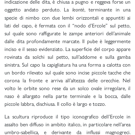
indicazione delle dita, è chiusa a pugno e reggeva forse un
oggetto andato perduto. La
, terminante in una
leontè
specie di nimbo con due lembi orizzontali e appuntiti ai
lati del capo, è fermata con il “nodo d’Ercole” sul petto,
sul quale sono raffigurate le zampe anteriori dell’animale
dalle dita profondamente marcate. Il pube è leggermente
inciso e il sesso evidenziato. La superficie del corpo appare
rovinata da solchi sul petto, sull’addome e sulla gamba
sinistra. Sul capo la capigliatura ha una forma a calotta con
un bordo rilevato sul quale sono incise piccole tacche che
corona la fronte e arriva all’altezza delle orecchie. Nel
volto le orbite sono rese da un solco ovale irregolare, il
naso è allargato nella parte terminale e la bocca, dalle
piccole labbra, dischiusa. Il collo è largo e tozzo.
La scultura riproduce il tipo iconografico dell’Ercole in
assalto ben diffuso in ambito italico, in particolare nell’area
umbro-sabellica, e derivante da influssi magnogreci.