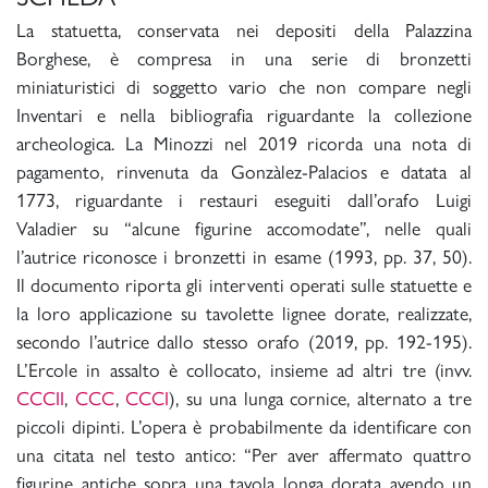
La statuetta, conservata nei depositi della Palazzina
Borghese, è compresa in una serie di bronzetti
miniaturistici di soggetto vario che non compare negli
Inventari e nella bibliografia riguardante la collezione
archeologica. La Minozzi nel 2019 ricorda una nota di
pagamento, rinvenuta da Gonzàlez-Palacios e datata al
1773, riguardante i restauri eseguiti dall’orafo Luigi
Valadier su “alcune figurine accomodate”, nelle quali
l’autrice riconosce i bronzetti in esame (1993, pp. 37, 50).
Il documento riporta gli interventi operati sulle statuette e
la loro applicazione su tavolette lignee dorate, realizzate,
secondo l’autrice dallo stesso orafo (2019, pp. 192-195).
L’Ercole in assalto è collocato, insieme ad altri tre (invv.
CCCII
,
CCC
,
CCCI
), su una lunga cornice, alternato a tre
piccoli dipinti. L’opera è probabilmente da identificare con
una citata nel testo antico: “Per aver affermato quattro
figurine antiche sopra una tavola longa dorata avendo un