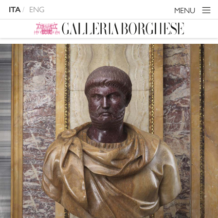
ITA
ENG
MENU