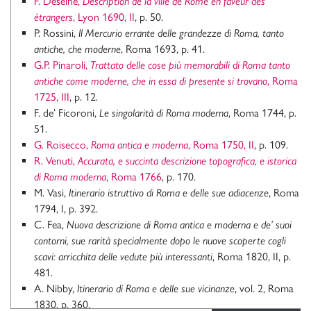
F. Deseine,
Description de la ville de Rome en faveur des
étrangers
, Lyon 1690, II
, p. 50.
P. Rossini,
Il Mercurio errante delle grandezze di Roma, tanto
antiche, che moderne
, Roma 1693, p. 41.
G.P. Pinaroli,
Trattato delle cose più memorabili di Roma tanto
antiche come moderne, che in essa di presente si trovano
, Roma
1725, III
, p. 12.
F. de’ Ficoroni,
Le singolarità di Roma moderna
, Roma 1744, p.
51.
G. Roisecco,
Roma antica e moderna
, Roma 1750, II
, p. 109.
R. Venuti,
Accurata, e succinta descrizione topografica, e istorica
di Roma moderna
, Roma 1766
, p. 170.
M. Vasi,
Itinerario istruttivo di Roma e delle sue adiacenze
, Roma
1794, I, p. 392.
C. Fea,
Nuova descrizione di Roma antica e moderna e de’ suoi
contorni, sue rarità specialmente dopo le nuove scoperte cogli
scavi: arricchita delle vedute più interessanti
, Roma 1820, II, p.
481.
A. Nibby,
Itinerario
di Roma e delle sue vicinanze
, vol. 2, Roma
1830, p. 360.