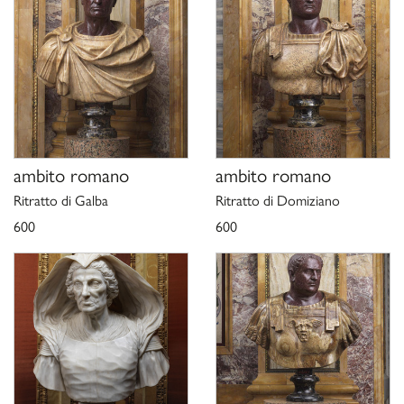
1948, p. 25.
P. Della Pergola,
La galleria Borghese in Roma
, Roma 1951, pp.
14-15.
I. Faldi,
Galleria Borghese. Le sculture dal sec. XVI al XIX
, Roma
1954, pp. 16-17, cat. 11, fig. 11h.
H. Hibbard,
Palazzo Borghese Studies. II, the Galleria
, in “The
Burlington magazine”, 104,1962, pp. 9-20.
Le collezioni della Galleria Borghese,
a cura di S. Staccioli, P.
Moreno, Milano 1981, p. 103.
ambito romano
ambito romano
K. Fittschen,
Sul ruolo del ritratto antico nell’arte italiana
, in
Ritratto di Galba
Ritratto di Domiziano
Memoria dell’antico nell’arte italiana
, II,
I generi e i temi ritrovati
,
600
600
a cura di S. Settis, Torino 1985, pp. 383-412.
D. Di Castro Moscati,
Il porfido rosso antico, una esclusività
romana
, in “Gazzetta antiquaria”, 1, 1987, pp. 42-48.
P. Moreno, C. Sforzini,
I ministri del principe Camillo: cronaca
della collezione Borghese di antichità dal 1807 al 1832
, in
“Scienze dell’Antichità”, 1, 1987, pp. 339-371.
E. Fumagalli,
Palazzo Borghese: committenza e decorazione
privata
, Roma 1994.
Galleria Borghese
, a cura di A. Coliva, Roma 1994, p. 15.