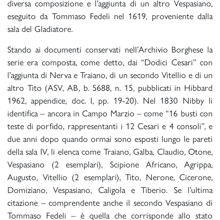
diversa composizione e l’aggiunta di un altro Vespasiano,
eseguito da Tommaso Fedeli nel 1619, proveniente dalla
sala del Gladiatore.
Stando ai documenti conservati nell’Archivio Borghese la
serie era composta, come detto, dai “Dodici Cesari” con
l’aggiunta di Nerva e Traiano, di un secondo Vitellio e di un
altro Tito (ASV, AB, b. 5688, n. 15, pubblicati in Hibbard
1962, appendice, doc. I, pp. 19-20). Nel 1830 Nibby li
identifica – ancora in Campo Marzio – come “16 busti con
teste di porfido, rappresentanti i 12 Cesari e 4 consoli”, e
due anni dopo quando ormai sono esposti lungo le pareti
della sala IV, li elenca come Traiano, Galba, Claudio, Otone,
Vespasiano (2 esemplari), Scipione Africano, Agrippa,
Augusto, Vitellio (2 esemplari), Tito, Nerone, Cicerone,
Domiziano, Vespasiano, Caligola e Tiberio. Se l’ultima
citazione – comprendente anche il secondo Vespasiano di
Tommaso Fedeli – è quella che corrisponde allo stato