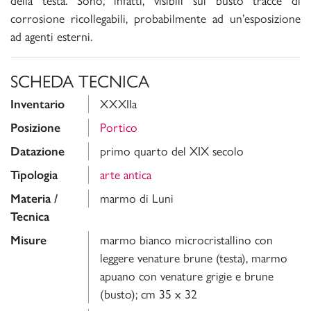
della testa. Sono, infatti, visibili sul busto tracce di
corrosione ricollegabili, probabilmente ad un’esposizione
ad agenti esterni.
SCHEDA TECNICA
Inventario
XXXIIa
Posizione
Portico
Datazione
primo quarto del XIX secolo
Tipologia
arte antica
Materia /
marmo di Luni
Tecnica
Misure
marmo bianco microcristallino con
leggere venature brune (testa), marmo
apuano con venature grigie e brune
(busto); cm 35 x 32