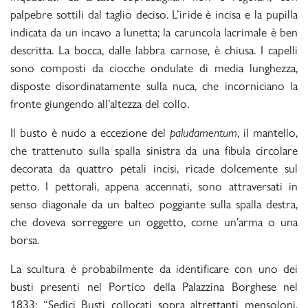
palpebre sottili dal taglio deciso. L’iride è incisa e la pupilla
indicata da un incavo a lunetta; la caruncola lacrimale è ben
descritta. La bocca, dalle labbra carnose, è chiusa. I capelli
sono composti da ciocche ondulate di media lunghezza,
disposte disordinatamente sulla nuca, che incorniciano la
fronte giungendo all’altezza del collo.
Il busto è nudo a eccezione del
paludamentum
, il mantello,
che trattenuto sulla spalla sinistra da una fibula circolare
decorata da quattro petali incisi, ricade dolcemente sul
petto. I pettorali, appena accennati, sono attraversati in
senso diagonale da un balteo poggiante sulla spalla destra,
che doveva sorreggere un oggetto, come un’arma o una
borsa.
La scultura è probabilmente da identificare con uno dei
busti presenti nel Portico della Palazzina Borghese nel
1833: “Sedici Busti collocati sopra altrettanti mensoloni,