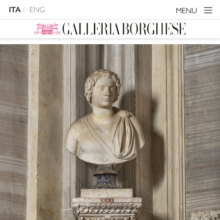
ITA
ENG
MENU