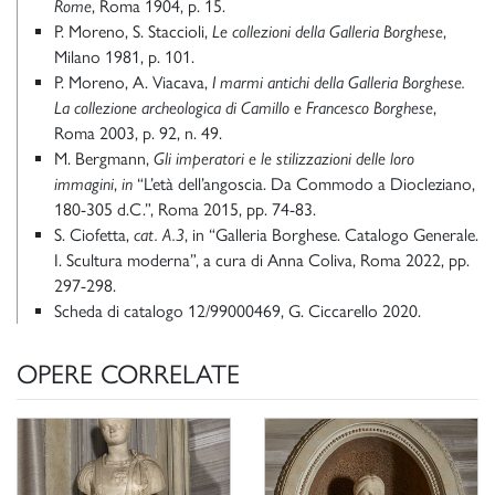
Rome
, Roma 1904, p. 15.
P. Moreno, S. Staccioli,
Le collezioni della Galleria Borghese
,
Milano 1981, p. 101.
P. Moreno, A. Viacava,
I marmi antichi della Galleria Borghese.
La collezione archeologica di Camillo e Francesco Borghese
,
Roma 2003, p. 92, n. 49.
M. Bergmann,
Gli imperatori e le stilizzazioni delle loro
immagini
,
in
“L’età dell’angoscia. Da Commodo a Diocleziano,
180-305 d.C.”, Roma 2015, pp. 74-83.
S. Ciofetta,
cat. A.3
, in “Galleria Borghese. Catalogo Generale.
I. Scultura moderna”, a cura di Anna Coliva, Roma 2022, pp.
297-298.
Scheda di catalogo 12/99000469, G. Ciccarello 2020.
OPERE CORRELATE