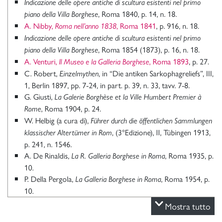
Indicazione delle opere antiche di scultura esistenti nel primo
, Roma 1840, p. 14, n. 18.
piano della Villa Borghese
A. Nibby,
, Roma 1841
, p. 916, n. 18.
Roma nell’anno 1838
Indicazione delle opere antiche di scultura esistenti nel primo
, Roma 1854 (1873), p. 16, n. 18.
piano della Villa Borghese
A. Venturi,
, Roma 1893
, p. 27.
Il Museo e la Galleria Borghese
C. Robert,
, in “Die antiken Sarkophagreliefs”, III,
Einzelmythen
1, Berlin 1897, pp. 7-24, in part. p. 39, n. 33, tavv. 7-8.
G. Giusti,
La Galerie Borghèse et la Ville Humbert Premier à
, Roma 1904, p. 24.
Rome
W. Helbig (a cura di),
Führer durch die öffentlichen Sammlungen
, (3°Edizione), II, Tübingen 1913,
klassischer Altertümer in Rom
p. 241, n. 1546.
A. De Rinaldis,
, Roma 1935, p.
La R. Galleria Borghese in Roma
10.
P. Della Pergola,
, Roma 1954, p.
La Galleria Borghese in Roma
10.
W. Helbig, H. Speier,
Führer durch die öffentlichen Sammlungen
Mostra tutto
, (4°Edizione), a cura di H. Speier,
klassischer Altertümer in Rom