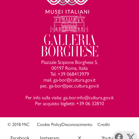
Piazzale Scipione Borghese 5,
00197 Roma, Italia
Tel. +39 068413979
mail. ga-bor@cultura.gov.it
pec. ga-bor@pec.cultura.gov.it
Per info sulla visita: ga-bor.info@cultura.gov.it
Per acquisto biglietti: +39 06 32810
© 2018 MiC
Cookie Policy
Disconoscimento
Crediti
Facebook
Instagram
X
Youtube