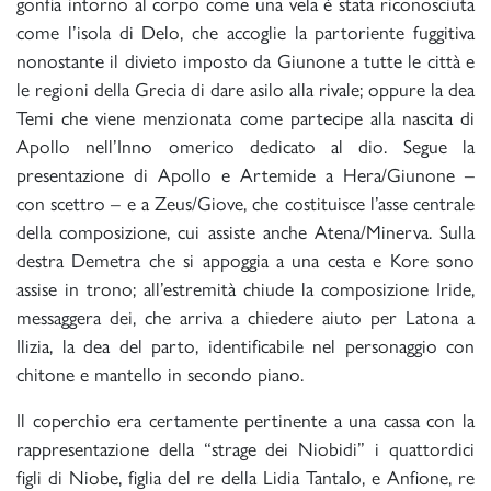
gonfia intorno al corpo come una vela è stata riconosciuta
come l’isola di Delo, che accoglie la partoriente fuggitiva
nonostante il divieto imposto da Giunone a tutte le città e
le regioni della Grecia di dare asilo alla rivale; oppure la dea
Temi che viene menzionata come partecipe alla nascita di
Apollo nell’Inno omerico dedicato al dio. Segue la
presentazione di Apollo e Artemide a Hera/Giunone –
con scettro – e a Zeus/Giove, che costituisce l’asse centrale
della composizione, cui assiste anche Atena/Minerva. Sulla
destra Demetra che si appoggia a una cesta e Kore sono
assise in trono; all’estremità chiude la composizione Iride,
messaggera dei, che arriva a chiedere aiuto per Latona a
Ilizia, la dea del parto, identificabile nel personaggio con
chitone e mantello in secondo piano.
Il coperchio era certamente pertinente a una cassa con la
rappresentazione della “strage dei Niobidi” i quattordici
figli di Niobe, figlia del re della Lidia Tantalo, e Anfione, re