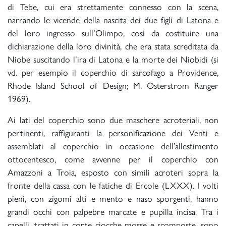
di Tebe, cui era strettamente connesso con la scena,
narrando le vicende della nascita dei due figli di Latona e
del loro ingresso sull’Olimpo, così da costituire una
dichiarazione della loro divinità, che era stata screditata da
Niobe suscitando l’ira di Latona e la morte dei Niobidi (si
vd. per esempio il coperchio di sarcofago a Providence,
Rhode Island School of Design; M. Osterstrom Ranger
1969).
Ai lati del coperchio sono due maschere acroteriali, non
pertinenti, raffiguranti la personificazione dei Venti e
assemblati al coperchio in occasione dell’allestimento
ottocentesco, come avvenne per il coperchio con
Amazzoni a Troia, esposto con simili acroteri sopra la
fronte della cassa con le fatiche di Ercole (LXXX). I volti
pieni, con zigomi alti e mento e naso sporgenti, hanno
grandi occhi con palpebre marcate e pupilla incisa. Tra i
capelli, trattati in corte ciocche mosse e scomposte, sono