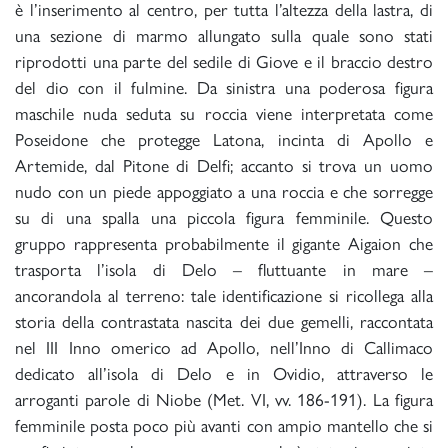
è l’inserimento al centro, per tutta l’altezza della lastra, di
una sezione di marmo allungato sulla quale sono stati
riprodotti una parte del sedile di Giove e il braccio destro
del dio con il fulmine. Da sinistra una poderosa figura
maschile nuda seduta su roccia viene interpretata come
Poseidone che protegge Latona, incinta di Apollo e
Artemide, dal Pitone di Delfi; accanto si trova un uomo
nudo con un piede appoggiato a una roccia e che sorregge
su di una spalla una piccola figura femminile. Questo
gruppo rappresenta probabilmente il gigante Aigaion che
trasporta l’isola di Delo – fluttuante in mare –
ancorandola al terreno: tale identificazione si ricollega alla
storia della contrastata nascita dei due gemelli, raccontata
nel III Inno omerico ad Apollo, nell’Inno di Callimaco
dedicato all’isola di Delo e in Ovidio, attraverso le
arroganti parole di Niobe (Met. VI, vv. 186-191). La figura
femminile posta poco più avanti con ampio mantello che si