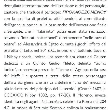
dettagliata interpretazione dell’iscrizione e del personaggio.
L’autore, che traduce il participio
ΠΡΟΚΑΘΕΖΟΜΕΝΟΥ
con la qualifica di prefetto, attribuendola al committente
dell’agone, suppone, sulla base anche dell’invocazione finale
a Serapide, che il “labirinto” possa esser stato realizzato,
scavando “intricati sotterranei” direttamente “nelle cave di
pietre”, ad Alessandria di Egitto durante i giochi offerti dal
prefetto di Leto, nel 201 d.C., in onore di Settimio Severo.
Il Nibby ricorda, inoltre, una seconda ara, citata dal Gruter,
dedicata a un Quinto Giulio Mileto, definito “uomo
ionico”, conservata presso le “Terme di Agrippa nella casa
de’ Maffei” e ipotizza si tratti dello stesso personaggio
dell’ara Borghese, che arriva a definire “uno de’ meccanici
più industriosi del principio del III secolo” (Gruter 1602, p.
CCCXXX; Nibby 1832, pp. 17-20). Il Moreno, invece,
identifica negli agoni i
ludi secularis
celebrati a Roma nel 204
d.C. in onore di Settimio Severo e colloca la realizzazione