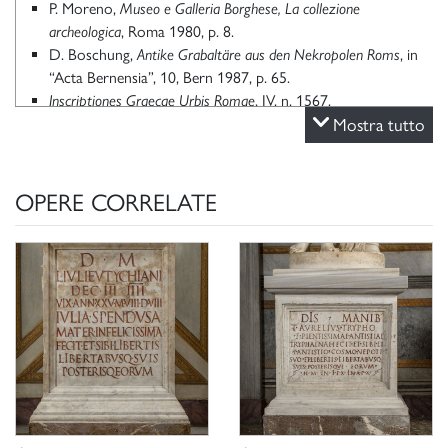
P. Moreno,
Museo e Galleria Borghese, La collezione
archeologica
, Roma 1980, p. 8.
D. Boschung,
Antike Grabaltäre aus den Nekropolen Roms
, in
“Acta Bernensia”, 10, Bern 1987, p. 65.
Inscriptiones Graecae Urbis Romae
, IV, n. 1567.
P. Moreno, Ch. Stefani, Galleria Borghese, Milano 2000, p. 38.
Mostra tutto
P. Moreno, A. Viacava,
I marmi antichi della Galleria Borghese.
La collezione archeologica di Camillo e Francesco Borghese
,
Roma 2003, pp. 83-84, n. 36.
OPERE CORRELATE
Scheda di catalogo 12/00147885, P. Moreno 1975;
aggiornamento G. Ciccarello 2020.