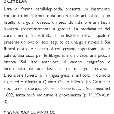
SCHEDA
L’ara, di forma parallelepipeda, presenta un basamento
composto inferiormente da uno zoccolo articolato in un
listello, una gola rovescia, un secondo listello e una fascia
lavorata grossolanamente a gradina. La modanatura del
coronamento è costituita da un listello, sotto il quale è
presente un ovolo liscio, seguito da una gola rovescia. Sui
fianchi destro e sinistro si conservano rispettivamente la
patera, una tazza per le libagioni, e un
urceus
, una piccola
brocca. Sul lato anteriore, il campo epigrafico è
incorniciato da una fascia e da una gola rovescia.
L’iscrizione funeraria, in lingua greca, si articola in quindici
righe ed è riferita a Quinto Giulio Mileto. Jan Gruter la
riporta nelle sue
Inscriptiones antiquae totius orbis romani
, nel
1602, senza però indicarne la provenienza (p. MLXXX, n.
3):
KYINTOC IOYΛIOC MIΛHTOC