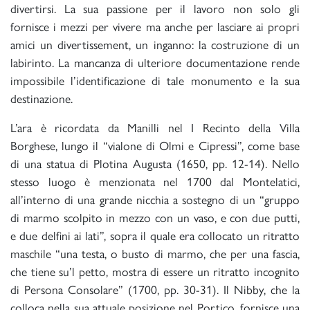
divertirsi. La sua passione per il lavoro non solo gli
fornisce i mezzi per vivere ma anche per lasciare ai propri
amici un divertissement, un inganno: la costruzione di un
labirinto. La mancanza di ulteriore documentazione rende
impossibile l’identificazione di tale monumento e la sua
destinazione.
L’ara è ricordata da Manilli nel I Recinto della Villa
Borghese, lungo il “vialone di Olmi e Cipressi”, come base
di una statua di Plotina Augusta (1650, pp. 12-14). Nello
stesso luogo è menzionata nel 1700 dal Montelatici,
all’interno di una grande nicchia a sostegno di un “gruppo
di marmo scolpito in mezzo con un vaso, e con due putti,
e due delfini ai lati”, sopra il quale era collocato un ritratto
maschile “una testa, o busto di marmo, che per una fascia,
che tiene su’l petto, mostra di essere un ritratto incognito
di Persona Consolare” (1700, pp. 30-31). Il Nibby, che la
colloca nella sua attuale posizione nel Portico, fornisce una