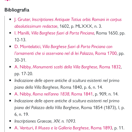
Bibliografia
J. Gruter,
Inscriptiones Antiquae Totius orbis Romani in corpus
absolutissimum redactae
, 1602, p. MLXXX, n. 3.
I. Manilli,
Villa Borghese fuori di Porta Pinciana
, Roma 1650, pp.
12-13.
D. Montelatici,
Villa Borghese fuori di Porta Pinciana con
l’ornamenti che si osservano nel di lei Palazzo
, Roma 1700
, pp.
30-31.
A. Nibby,
Monumenti scelti della Villa Borghese
, Roma 1832
,
pp. 17-20.
Indicazione delle opere antiche di scultura esistenti nel primo
piano della Villa Borghese
, Roma 1840, p. 6, n. 14.
A. Nibby,
Roma nell’anno 1838
, Roma 1841
, p. 909, n. 14.
Indicazione delle opere antiche di scultura esistenti nel primo
piano del Palazzo della Villa Borghese
, Roma 1854 (1873), I, p.
6, n. 19.
Inscriptiones Graecae, XIV, n. 1093.
A. Venturi,
Il Museo e la Galleria Borghese
, Roma 1893
, p. 11.