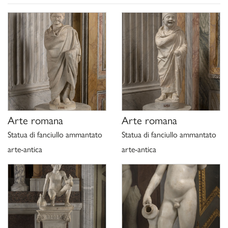
P. Moreno,
Museo e Galleria Borghese, La collezione
archeologica
, Roma 1980, p.11
P. Moreno, S. Staccioli,
Le collezioni della Galleria Borghese
,
Milano 1981, p.101, fig. a p.88
P. Moreno, C. Sforzini,
I ministri del principe Camillo: cronaca
della collezione Borghese di
antichità dal 1807 al 1832
, in
“Scienze dell’Antichità”, 1
,
1987, pp. 355
M. Fuchs,
Glyptothek München, Katalog der Skulpturen, VI,
Römische Idealplastik
,
München 1992, p.175, nota 11, nn.12-14
Arte romana
Arte romana
H. Rühfel,
s.v. Telesphoros
, in “Lexicon Iconographicum
Statua di fanciullo ammantato
Statua di fanciullo ammantato
Mythologiae Classicae” VII, 1994, pp. 870-878
arte-antica
arte-antica
P. Moreno,
L’antico nella stanza, in Venere Vincitrice, La sala di
Paolina Bonaparte alla
Galleria Borghese
, a cura di C. Strinati,
Roma 1997, pp.73-117, in particolare p.89
W. Deonna,
Dei, geni e demoni incappucciati. Da Telesforo al
«Moine Bourru
», Milano 2019, pp.43-74
A. Calvetti,
Geni pileati e Cucullati
, in “Lares”, 66, N. 4, 2000,
pp. 709-724