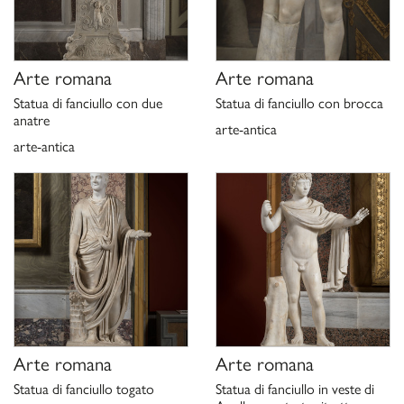
P. Moreno, C. Stefani,
Galleria Borghese
, Milano 2000, p.68,
n.6
P. Moreno, A. Viacava,
I marmi antichi della Galleria Borghese.
La collezione archeologica di
Camillo e Francesco Borghese
,
Arte romana
Arte romana
Roma 2003, p.152, n. 119
Statua di fanciullo con due
Statua di fanciullo con brocca
D. Bonanome,
Telesforo e le Divinità Salutari a Grottaferrata.
anatre
arte-antica
Indagine sul piccolo dio
“Cucullatus
”, in “Humanitas Studi Per
arte-antica
Patrizia Sefarin”, Roma 2015, pp 23-70
Scheda di catalogo 12/99000441, G. Ciccarello 2020
Arte romana
Arte romana
Statua di fanciullo togato
Statua di fanciullo in veste di