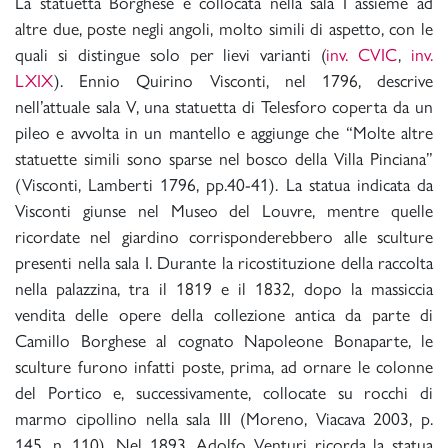
La statuetta Borghese è collocata nella sala I assieme ad
altre due, poste negli angoli, molto simili di aspetto, con le
quali si distingue solo per lievi varianti (
inv. CVIC
,
inv.
LXIX
). Ennio Quirino Visconti, nel 1796, descrive
nell’attuale sala V, una statuetta di Telesforo coperta da un
pileo e avvolta in un mantello e aggiunge che “Molte altre
statuette simili sono sparse nel bosco della Villa Pinciana”
(Visconti, Lamberti 1796, pp.40-41). La statua indicata da
Visconti giunse nel Museo del Louvre, mentre quelle
ricordate nel giardino corrisponderebbero alle sculture
presenti nella sala I. Durante la ricostituzione della raccolta
nella palazzina, tra il 1819 e il 1832, dopo la massiccia
vendita delle opere della collezione antica da parte di
Camillo Borghese al cognato Napoleone Bonaparte, le
sculture furono infatti poste, prima, ad ornare le colonne
del Portico e, successivamente, collocate su rocchi di
marmo cipollino nella sala III (Moreno, Viacava 2003, p.
145, n. 110). Nel 1893, Adolfo Venturi ricorda la statua