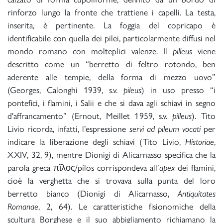
rinforzo lungo la fronte che trattiene i capelli. La testa,
inserita, è pertinente. La foggia del copricapo è
identificabile con quella dei pilei, particolarmente diffusi nel
mondo romano con molteplici valenze. Il
pilleus
viene
descritto come un “berretto di feltro rotondo, ben
aderente alle tempie, della forma di mezzo uovo”
(Georges, Calonghi 1939, s.v.
pileus
) in uso presso “i
pontefici, i flamini, i Salii e che si dava agli schiavi in segno
d'affrancamento” (Ernout, Meillet 1959, s.v.
pilleus
). Tito
Livio ricorda, infatti, l’espressione
servi ad pileum vocati
per
indicare la liberazione degli schiavi (Tito Livio,
Historiae
,
XXIV, 32, 9), mentre Dionigi di Alicarnasso specifica che la
parola greca πῖλος/pílos corrispondeva all’
apex
dei flamini,
cioè la verghetta che si trovava sulla punta del loro
berretto bianco (Dionigi di Alicarnasso,
Antiquitates
Romanae
, 2, 64). Le caratteristiche fisionomiche della
scultura Borghese e il suo abbigliamento richiamano la