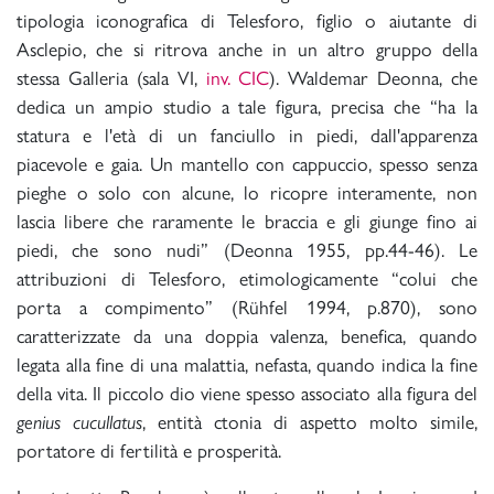
tipologia iconografica di Telesforo, figlio o aiutante di
Asclepio, che si ritrova anche in un altro gruppo della
stessa Galleria (sala VI,
inv. CIC
). Waldemar Deonna, che
dedica un ampio studio a tale figura, precisa che “ha la
statura e l'età di un fanciullo in piedi, dall'apparenza
piacevole e gaia. Un mantello con cappuccio, spesso senza
pieghe o solo con alcune, lo ricopre interamente, non
lascia libere che raramente le braccia e gli giunge fino ai
piedi, che sono nudi” (Deonna 1955, pp.44-46). Le
attribuzioni di Telesforo, etimologicamente “colui che
porta a compimento” (Rühfel 1994, p.870), sono
caratterizzate da una doppia valenza, benefica, quando
legata alla fine di una malattia, nefasta, quando indica la fine
della vita. Il piccolo dio viene spesso associato alla figura del
genius cucullatus
, entità ctonia di aspetto molto simile,
portatore di fertilità e prosperità.