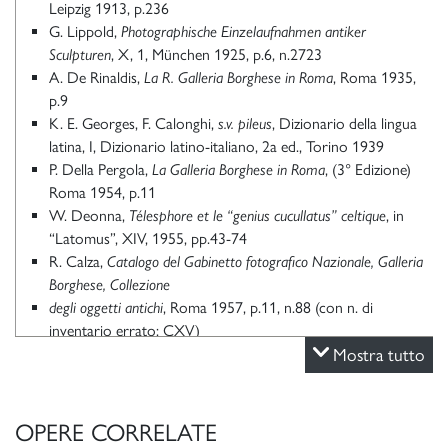
Leipzig 1913, p.236
G. Lippold,
Photographische Einzelaufnahmen antiker
Sculpturen
, X, 1, München 1925, p.6, n.2723
A. De Rinaldis,
La R. Galleria Borghese in Roma
, Roma 1935,
p.9
K. E. Georges, F. Calonghi,
s.v. pileus
, Dizionario della lingua
latina, I, Dizionario latino-italiano, 2a ed., Torino 1939
P. Della Pergola,
La Galleria Borghese in Roma
, (3° Edizione)
Roma 1954, p.11
W. Deonna,
Télesphore et le “genius cucullatus” celtique
, in
“Latomus”, XIV, 1955, pp.43-74
R. Calza,
Catalogo del Gabinetto fotografico Nazionale, Galleria
Borghese, Collezione
degli oggetti antichi
, Roma 1957, p.11, n.88 (con n. di
inventario errato: CXV)
A. Ernout, A. Meillet,
s.v. pilleus
, in
Dictionnaire de la langue
Mostra tutto
latine. Histoire des Mots
, 4 ed., Paris 1959
W. Helbig, H. Speier,
Führer durch die öffentlichen Sammlungen
klassischer
Altertümer in Rom
, (4°Edizione), a cura di H. Speier,
OPERE CORRELATE
II, Tübingen 1966, p.715, n.1954 (Von Steuben)