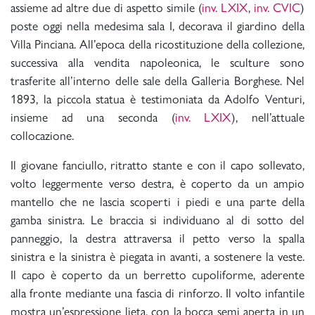
assieme ad altre due di aspetto simile (
inv. LXIX
,
inv. CVIC
)
poste oggi nella medesima sala I, decorava il giardino della
Villa Pinciana. All’epoca della ricostituzione della collezione,
successiva alla vendita napoleonica, le sculture sono
trasferite all’interno delle sale della Galleria Borghese. Nel
1893, la piccola statua è testimoniata da Adolfo Venturi,
insieme ad una seconda (
inv. LXIX
), nell’attuale
collocazione.
Il giovane fanciullo, ritratto stante e con il capo sollevato,
volto leggermente verso destra, è coperto da un ampio
mantello che ne lascia scoperti i piedi e una parte della
gamba sinistra. Le braccia si individuano al di sotto del
panneggio, la destra attraversa il petto verso la spalla
sinistra e la sinistra è piegata in avanti, a sostenere la veste.
Il capo è coperto da un berretto cupoliforme, aderente
alla fronte mediante una fascia di rinforzo. Il volto infantile
mostra un’espressione lieta, con la bocca semi aperta in un