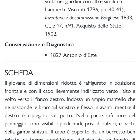
volta nei giardini con altre simili da
Lamberti, Visconti 1796, pp. 40-41);
Inventario Fidecommissario Borghese
1833,
C., p.47, n.91. Acquisto dello Stato,
1902.
Conservazione e Diagnostica
1827 Antonio d’Este
SCHEDA
Il giovane, di dimensioni ridotte, è raffigurato in posizione
frontale e con il capo lievemente indirizzato verso l’alto e
volto verso il fianco destro. Indossa un ampio mantello che
ne nasconde le braccia,il sinistro è flesso in avanti, mentre il
destro è ripiegato sul petto. Nella parte inferiore del
panneggio sono visibili i piedi nudi, privi di calzari, e parte
della gamba sinistra. Il capo è coperto da un berretto ben
calzato di forma cupoliforme, definito da un bordo di