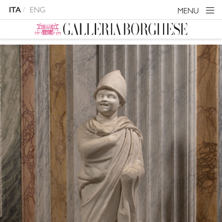
ITA
ENG
MENU