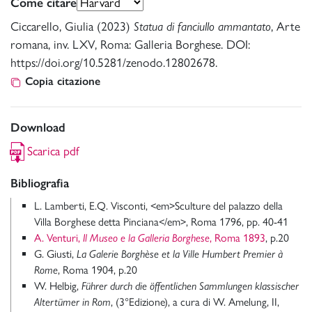
Come citare
Ciccarello, Giulia (2023)
Statua di fanciullo ammantato
, Arte
romana, inv. LXV, Roma: Galleria Borghese. DOI:
https://doi.org/10.5281/zenodo.12802678.
Copia citazione
Download
Scarica pdf
Bibliografia
L. Lamberti, E.Q. Visconti, <em>Sculture del palazzo della
Villa Borghese detta Pinciana</em>, Roma 1796, pp. 40-41
A. Venturi,
Il Museo e la Galleria Borghese
, Roma 1893
, p.20
G. Giusti,
La Galerie Borghèse et la Ville Humbert Premier à
Rome
, Roma 1904, p.20
W. Helbig,
Führer durch die öffentlichen Sammlungen klassischer
Altertümer in Rom
, (3°Edizione), a cura di W. Amelung, II,