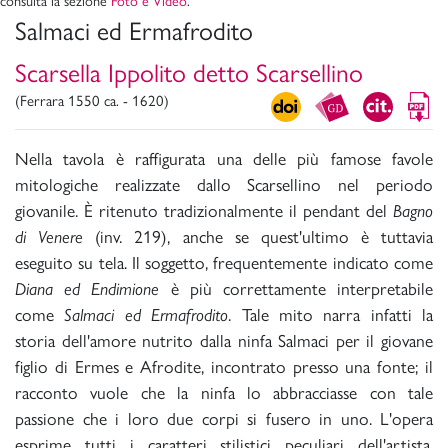
consulta la sezione
Foto e Video
.
Salmaci ed Ermafrodito
Scarsella Ippolito detto Scarsellino
(Ferrara 1550 ca. - 1620)
Nella tavola è raffigurata una delle più famose favole
mitologiche realizzate dallo Scarsellino nel periodo
giovanile. È ritenuto tradizionalmente il pendant del
Bagno
di Venere
(inv. 219), anche se quest'ultimo è tuttavia
eseguito su tela. Il soggetto, frequentemente indicato come
Diana ed Endimione
è più correttamente interpretabile
come
Salmaci ed Ermafrodito
. Tale mito narra infatti la
storia dell'amore nutrito dalla ninfa Salmaci per il giovane
figlio di Ermes e Afrodite, incontrato presso una fonte; il
racconto vuole che la ninfa lo abbracciasse con tale
passione che i loro due corpi si fusero in uno. L'opera
esprime tutti i caratteri stilistici peculiari dell'artista,