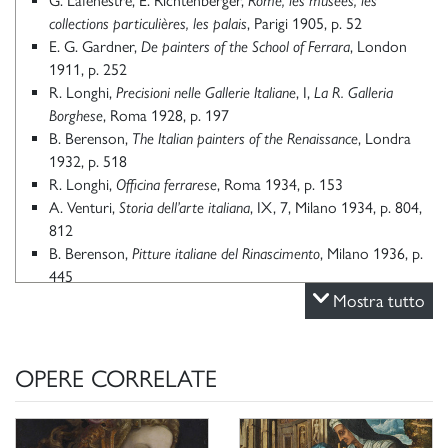
G. Lafenestre, E. Richtenberger,
Rome, les musées, les
collections particulières, les palais
, Parigi 1905, p. 52
E. G. Gardner,
De painters of the School of Ferrara
, London
1911, p. 252
R. Longhi,
Precisioni nelle Gallerie Italiane
, I,
La R. Galleria
Borghese
, Roma 1928, p. 197
B. Berenson,
The Italian painters of the Renaissance
, Londra
1932, p. 518
R. Longhi,
Officina ferrarese
, Roma 1934, p. 153
A. Venturi,
Storia dell’arte italiana
, IX, 7, Milano 1934, p. 804,
812
B. Berenson,
Pitture italiane del Rinascimento
, Milano 1936, p.
445
A. De Rinaldis,
Catalogo della Galleria Borghese
Mostra tutto
, Roma 1948, p.
77
P. Della Pergola,
Itinerario della Galleria Borghese
, Roma 1951,
p. 48
OPERE CORRELATE
P. Della Pergola,
La Galleria Borghese. I Dipinti
, I, Roma 1955,
p. 67, n. 117
M.A. Novelli,
Lo Scarsellino
, Bologna 1955, pp. 15-16, 67, fig.