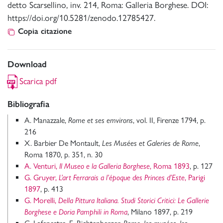
detto Scarsellino, inv. 214, Roma: Galleria Borghese. DOI:
https://doi.org/10.5281/zenodo.12785427.
Copia citazione
Download
Scarica pdf
Bibliografia
A. Manazzale,
Rome et ses emvirons
, vol. II, Firenze 1794, p.
216
X. Barbier De Montault,
Les Musées et Galeries de Rome
,
Roma
1870, p. 351, n. 30
A. Venturi,
Il Museo e la Galleria Borghese
, Roma 1893
, p. 127
G. Gruyer,
L’art Ferrarais a l’époque des Princes d’Este
, Parigi
1897
, p. 413
G. Morelli,
Della Pittura Italiana. Studi Storici Critici: Le Gallerie
Borghese e Doria Pamphili in Roma
, Milano 1897, p. 219