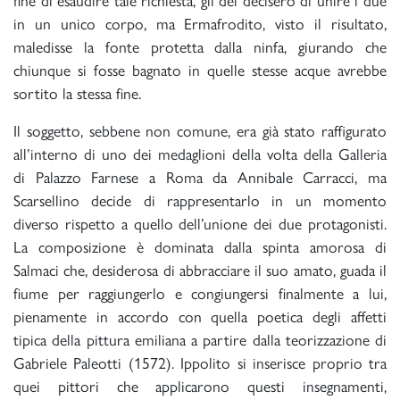
fine di esaudire tale richiesta, gli dèi decisero di unire i due
in un unico corpo, ma Ermafrodito, visto il risultato,
maledisse la fonte protetta dalla ninfa, giurando che
chiunque si fosse bagnato in quelle stesse acque avrebbe
sortito la stessa fine.
Il soggetto, sebbene non comune, era già stato raffigurato
all’interno di uno dei medaglioni della volta della Galleria
di Palazzo Farnese a Roma da Annibale Carracci, ma
Scarsellino decide di rappresentarlo in un momento
diverso rispetto a quello dell’unione dei due protagonisti.
La composizione è dominata dalla spinta amorosa di
Salmaci che, desiderosa di abbracciare il suo amato, guada il
fiume per raggiungerlo e congiungersi finalmente a lui,
pienamente in accordo con quella poetica degli affetti
tipica della pittura emiliana a partire dalla teorizzazione di
Gabriele Paleotti (1572). Ippolito si inserisce proprio tra
quei pittori che applicarono questi insegnamenti,