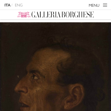
ENG
MENU
ITA