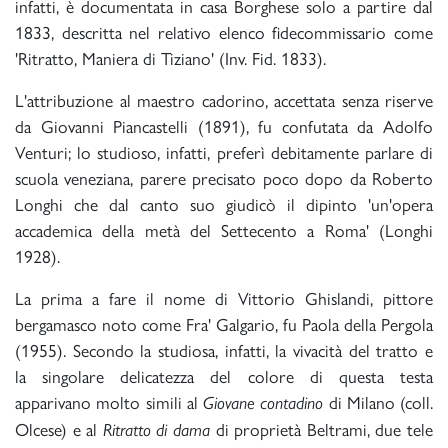
infatti, è documentata in casa Borghese solo a partire dal
1833, descritta nel relativo elenco fidecommissario come
'Ritratto, Maniera di Tiziano' (Inv. Fid. 1833).
L'attribuzione al maestro cadorino, accettata senza riserve
da Giovanni Piancastelli (1891), fu confutata da Adolfo
Venturi; lo studioso, infatti, preferì debitamente parlare di
scuola veneziana, parere precisato poco dopo da Roberto
Longhi che dal canto suo giudicò il dipinto 'un'opera
accademica della metà del Settecento a Roma' (Longhi
1928).
La prima a fare il nome di Vittorio Ghislandi, pittore
bergamasco noto come Fra' Galgario, fu Paola della Pergola
(1955). Secondo la studiosa, infatti, la vivacità del tratto e
la singolare delicatezza del colore di questa testa
apparivano molto simili al
di Milano (coll.
Giovane contadino
Olcese) e al
di proprietà Beltrami, due tele
Ritratto di dama