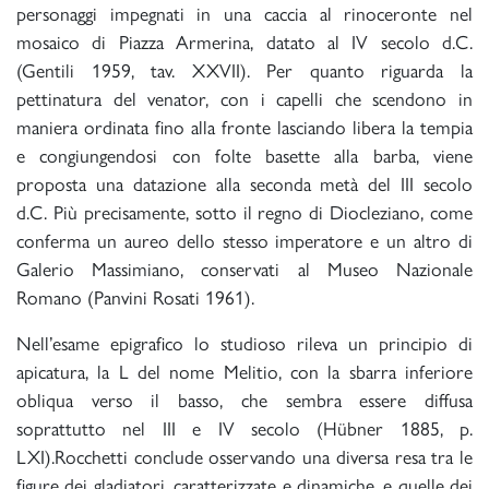
personaggi impegnati in una caccia al rinoceronte nel
mosaico di Piazza Armerina, datato al IV secolo d.C.
(Gentili 1959, tav. XXVII). Per quanto riguarda la
pettinatura del venator, con i capelli che scendono in
maniera ordinata fino alla fronte lasciando libera la tempia
e congiungendosi con folte basette alla barba, viene
proposta una datazione alla seconda metà del III secolo
d.C. Più precisamente, sotto il regno di Diocleziano, come
conferma un aureo dello stesso imperatore e un altro di
Galerio Massimiano, conservati al Museo Nazionale
Romano (Panvini Rosati 1961).
Nell’esame epigrafico lo studioso rileva un principio di
apicatura, la L del nome Melitio, con la sbarra inferiore
obliqua verso il basso, che sembra essere diffusa
soprattutto nel III e IV secolo (Hübner 1885, p.
LXI).Rocchetti conclude osservando una diversa resa tra le
figure dei gladiatori, caratterizzate e dinamiche, e quelle dei