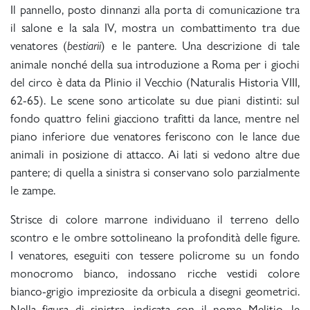
Il pannello, posto dinnanzi alla porta di comunicazione tra
il salone e la sala IV, mostra un combattimento tra due
venatores (
) e le pantere. Una descrizione di tale
bestiarii
animale nonché della sua introduzione a Roma per i giochi
del circo è data da Plinio il Vecchio (Naturalis Historia VIII,
62-65). Le scene sono articolate su due piani distinti: sul
fondo quattro felini giacciono trafitti da lance, mentre nel
piano inferiore due venatores feriscono con le lance due
animali in posizione di attacco. Ai lati si vedono altre due
pantere; di quella a sinistra si conservano solo parzialmente
le zampe.
Strisce di colore marrone individuano il terreno dello
scontro e le ombre sottolineano la profondità delle figure.
I venatores, eseguiti con tessere policrome su un fondo
monocromo bianco, indossano ricche vestidi colore
bianco-grigio impreziosite da orbicula a disegni geometrici.
Nella figura di sinistra, indicata con il nome Melitio, le