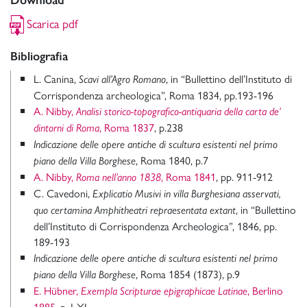
Download
Scarica pdf
Bibliografia
L. Canina,
, in “Bullettino dell’Instituto di
Scavi all’Agro Romano
Corrispondenza archeologica”, Roma 1834, pp.193-196
A. Nibby,
Analisi storico-topografico-antiquaria della carta de’
, Roma 1837
, p.238
dintorni di Roma
Indicazione delle opere antiche di scultura esistenti nel primo
, Roma 1840, p.7
piano della Villa Borghese
A. Nibby,
, Roma 1841
, pp. 911-912
Roma nell’anno 1838
C. Cavedoni,
Explicatio Musivi in villa Burghesiana asservati,
, in “Bullettino
quo certamina Amphitheatri repraesentata extant
dell’Instituto di Corrispondenza Archeologica”, 1846, pp.
189-193
Indicazione delle opere antiche di scultura esistenti nel primo
, Roma 1854 (1873), p.9
piano della Villa Borghese
E. Hübner,
, Berlino
Exempla Scripturae epigraphicae Latinae
1885
, p. LXI