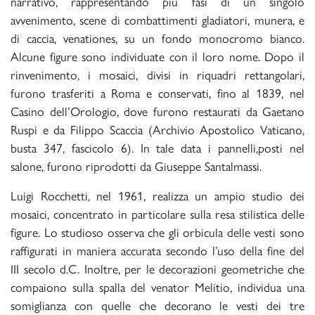
narrativo, rappresentando più fasi di un singolo
avvenimento, scene di combattimenti gladiatori, munera, e
di caccia, venationes, su un fondo monocromo bianco.
Alcune figure sono individuate con il loro nome. Dopo il
rinvenimento, i mosaici, divisi in riquadri rettangolari,
furono trasferiti a Roma e conservati, fino al 1839, nel
Casino dell’Orologio, dove furono restaurati da Gaetano
Ruspi e da Filippo Scaccia (Archivio Apostolico Vaticano,
busta 347, fascicolo 6). In tale data i pannelli,posti nel
salone, furono riprodotti da Giuseppe Santalmassi.
Luigi Rocchetti, nel 1961, realizza un ampio studio dei
mosaici, concentrato in particolare sulla resa stilistica delle
figure. Lo studioso osserva che gli orbicula delle vesti sono
raffigurati in maniera accurata secondo l’uso della fine del
III secolo d.C. Inoltre, per le decorazioni geometriche che
compaiono sulla spalla del venator Melitio, individua una
somiglianza con quelle che decorano le vesti dei tre