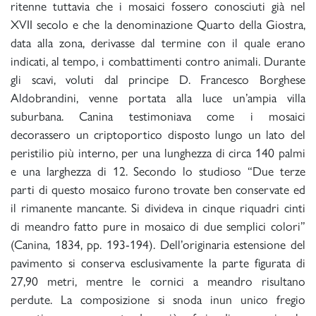
ritenne tuttavia che i mosaici fossero conosciuti già nel
XVII secolo e che la denominazione Quarto della Giostra,
data alla zona, derivasse dal termine con il quale erano
indicati, al tempo, i combattimenti contro animali. Durante
gli scavi, voluti dal principe D. Francesco Borghese
Aldobrandini, venne portata alla luce un’ampia villa
suburbana. Canina testimoniava come i mosaici
decorassero un criptoportico disposto lungo un lato del
peristilio più interno, per una lunghezza di circa 140 palmi
e una larghezza di 12. Secondo lo studioso “Due terze
parti di questo mosaico furono trovate ben conservate ed
il rimanente mancante. Si divideva in cinque riquadri cinti
di meandro fatto pure in mosaico di due semplici colori”
(Canina, 1834, pp. 193-194). Dell’originaria estensione del
pavimento si conserva esclusivamente la parte figurata di
27,90 metri, mentre le cornici a meandro risultano
perdute. La composizione si snoda inun unico fregio