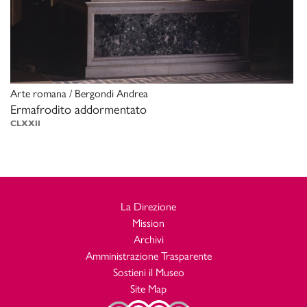
Arte romana / Bergondi Andrea
Ermafrodito addormentato
CLXXII
La Direzione
Mission
Archivi
Amministrazione Trasparente
Sostieni il Museo
Site Map